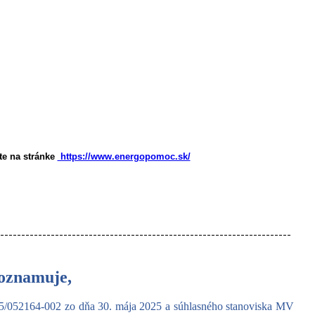
te na stránke
https://www.energopomoc.sk/
---------------------------------------------------------------------
 oznamuje,
5/052164-002 zo dňa 30. mája 2025 a súhlasného stanoviska MV