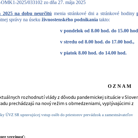
-OMK1-2025/033102 zo dňa 27. mája 2025
a 2025 na dobu neurčitú
menia stránkové dni a stránkové hodiny
tnej správy na úseku
živnostenského podnikania
takto:
v pondelok od 8.00 hod. do 15.00 hod
du od 8.00 hod. do 17.00 hod.,
tok 8.00 hod. do 14.00 hod.
O Z N A M
ktuálnych rozhodnutí vlády z dôvodu pandemickej situácie v Slove
adu prechádzajú na nový režim s obmedzeniami, vyplývajúcimi z
šky ÚVZ SR upravujúcej vstup osôb do priestorov prevádzok a zamestnávateľov
pre verejnosť: