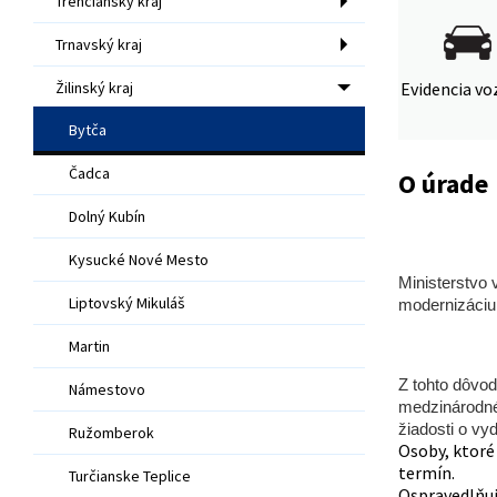
Trenčiansky kraj
Trnavský kraj
Žilinský kraj
Evidencia voz
Bytča
Čadca
O úrade
Dolný Kubín
O
Kysucké Nové Mesto
Ministerstvo 
Liptovský Mikuláš
modernizáciu
Martin
Z tohto dôvo
Námestovo
medzinárodnéh
žiadosti o v
Ružomberok
Osoby, ktoré
termín.
Turčianske Teplice
Ospravedlňuj