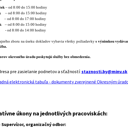
lok
– od 8:00 do 15:00 hodiny
k
– od 8:00 do 15:00 hodiny
– od 8:00 do 17:00 hodiny
k
– od 8:00 do 15:00 hodiny
- od 8:00 do 14:00 hodiny
cajného zboru na úseku dokladov vybavia všetky požiadavky
s výnimkou vydávani
užba.
orov okresného úradu poskytujú služby bez obmedzenia.
dresa pre zasielanie podnetov a sťažností:
staznosti.by@minv.sk
adná elektronická tabuľa - dokumenty zverejnené Okresným úrad
atívne úkony na jednotlivých pracoviskách:
 Supervízor, organizačný odbor: