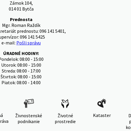
Zámok 104,
014 01 Bytča
Prednosta
Mgr. Roman Raždík
kretariát prednostu: 096 141 5401,
upervízor: 096 141 5425
e-mail:
Pošli správu
ÚRADNÉ HODINY:
Pondelok: 08:00 - 15:00
Utorok: 08:00 - 15:00
Streda: 08:00 - 17:00
Štvrtok: 08:00 - 15:00
Piatok: 08:00 - 14:00
ná
Kataster
Živnostenské
Životné
D
ráva
podnikanie
prostredie
ko