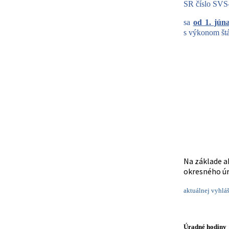
SR číslo SVS
sa
od 1. jún
s výkonom štá
v stre
v pia
Na základe a
okresného úr
aktuálnej vyhlá
Úradné hodiny 