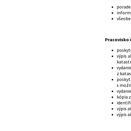
porade
informá
všeobe
Pracovisko č
poskyt
výpis 
katastr
vydanie
z kata
poskyt
s možn
vydanie
kópia z
identif
výpis a
výpis a