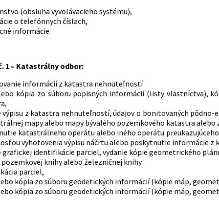
nstvo (obsluha vyvolávacieho systému),
cie o telefónnych číslach,
cné informácie
. 1 – Katastrálny odbor:
ovanie informácií z katastra nehnuteľností
alebo kópia zo súboru popisných informácií (listy vlastníctva)
a,
 výpisu z katastra nehnuteľností, údajov o bonitovaných pôdno-ek
strálnej mapy alebo mapy bývalého pozemkového katastra alebo
nutie katastrálneho operátu alebo iného operátu preukazujúceho v
osťou vyhotovenia výpisu náčrtu alebo poskytnutie informácie z 
 grafickej identifikácie parciel, vydanie kópie geometrického plán
 pozemkovej knihy alebo železničnej knihy
ikácia parciel,
lebo kópia zo súboru geodetických informácií (kópie máp, geomet
lebo kópia zo súboru geodetických informácií (kópie máp, geomet