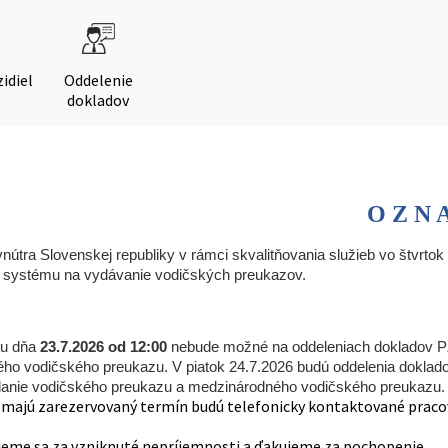
idiel
Oddelenie
dokladov
 Z N A 
vnútra Slovenskej republiky v rámci skvalitňovania služieb vo štvrto
 systému na vydávanie vodičských preukazov.
du dňa
23.7.2026 od 12:00
nebude možné na oddeleniach dokladov PZ
o vodičského preukazu. V piatok 24.7.2026 budú oddelenia dokladov
ydanie vodičského preukazu a medzinárodného vodičského preukazu.
 majú zarezervovaný termín budú telefonicky kontaktované praco
eme sa za vzniknuté nepríjemnosti a ďakujeme za pochopenie.