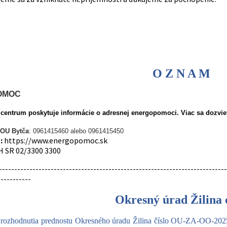
O Z N A M
OMOC
e centrum poskytuje informácie o adresnej energopomoci. Viac sa dozvie
 OU Bytča
: 0961415460 alebo 0961415450
:
https://www.energopomoc.sk
 SR 02/3300 3300
---------------------------------------------------------------------------
-----------
Okresný úrad Žilina
e rozhodnutia prednostu Okresného úradu Žilina číslo OU-ZA-OO-202