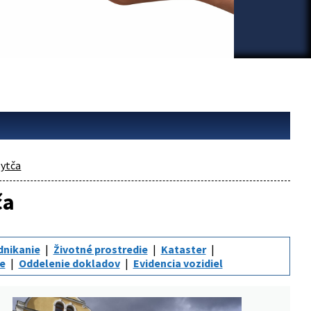
ytča
ča
dnikanie
Životné prostredie
Kataster
ie
Oddelenie dokladov
Evidencia vozidiel