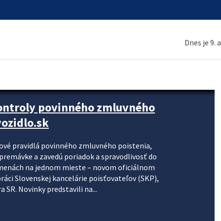
Dnes je 9. 
kontroly povinného zmluvného
ozidlo.sk
nové pravidlá povinného zmluvného poistenia,
j premávke a zavedú poriadok a spravodlivosť do
zmenách na jednom mieste – novom oficiálnom
práci Slovenskej kancelárie poisťovateľov (SKP),
 SR. Novinky predstavili na...