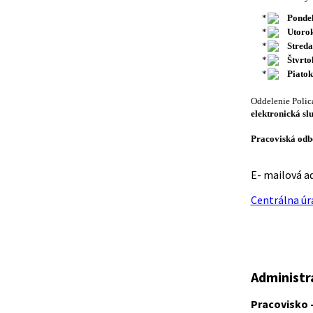
Ponde
Utoro
Streda
Štvrto
Piatok
Oddelenie Poli
elektronická sl
Pracoviská odb
E- mailová a
Centrálna úr
Administr
Pracovisko -