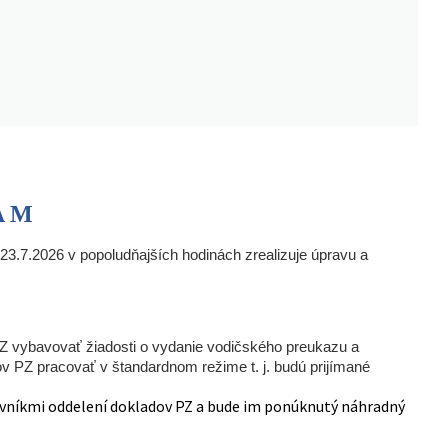
M
k 23.7.2026 v popoludňajších hodinách zrealizuje úpravu a
 vybavovať žiadosti o vydanie vodičského preukazu a
 PZ pracovať v štandardnom režime t. j. budú prijímané
vníkmi oddelení dokladov PZ a bude im ponúknutý náhradný