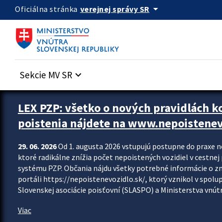
Preskocit na hlavný obsah
arrow_drop_down
verejnej správy SR
Oficiálna stránka
Sekcie MV SR
keyboard_arrow_down
Zastavit automatický posun upútavok
LEX PZP: všetko o nových pravidlách 
poistenia nájdete na www.nepoistenev
29. 06. 2026
Od 1. augusta 2026 vstupujú postupne do praxe 
ktoré radikálne znížia počet nepoistených vozidiel v cestne
systému PZP. Občania nájdu všetky potrebné informácie o 
portáli https://nepoistenevozidlo.sk/, ktorý vznikol v spolu
Slovenskej asociácie poisťovní (SLASPO) a Ministerstva vnútra
Viac