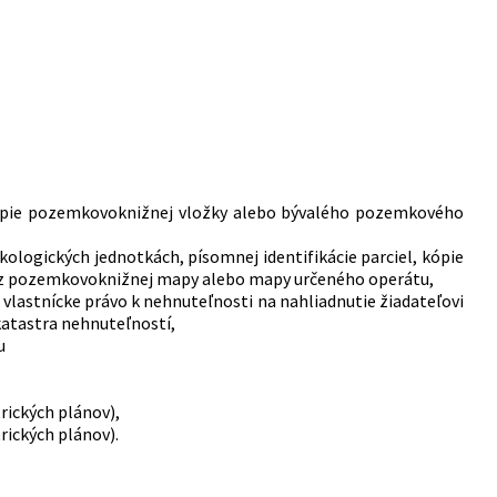
, kópie pozemkovoknižnej vložky alebo bývalého pozemkového
ologických jednotkách, písomnej identifikácie parciel, kópie
 z pozemkovoknižnej mapy alebo mapy určeného operátu,
lastnícke právo k nehnuteľnosti na nahliadnutie žiadateľovi
katastra nehnuteľností,
u
rických plánov),
rických plánov).