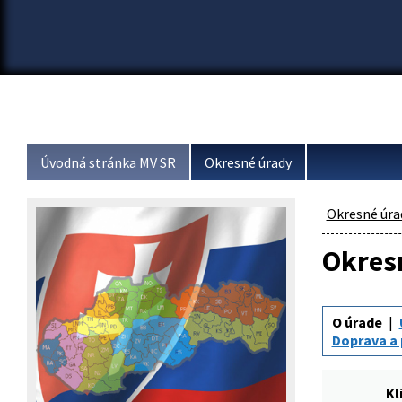
Úvodná stránka MV SR
Okresné úrady
Okresné úra
Okresn
O úrade
Doprava a
Kl