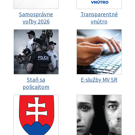
Samosprávne
Transparentné
voľby 2026
vnútro
Staň sa
E-služby MV SR
policajtom