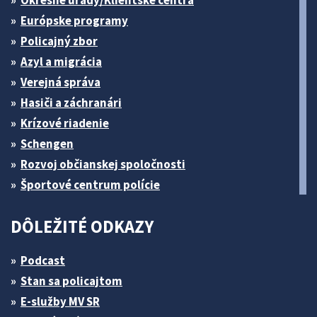
Okresné úrady/Klientske centrá
Európske programy
Policajný zbor
Azyl a migrácia
Verejná správa
Hasiči a záchranári
Krízové riadenie
Schengen
Rozvoj občianskej spoločnosti
Športové centrum polície
DÔLEŽITÉ ODKAZY
Podcast
Stan sa policajtom
E-služby MV SR