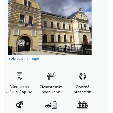
Zobraziť na mape
Všeobecná
Živnostenské
Životné
vnútorná správa
podnikanie
prostredie