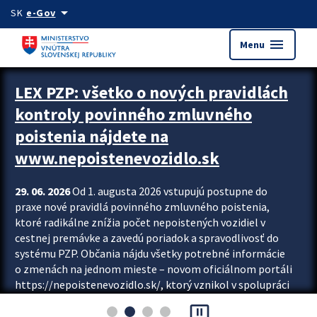
Preskocit na hlavný obsah
arrow_drop_down
SK
e-Gov
menu
Menu
Zastavit automatický posun upútavok
LEX PZP: všetko o nových pravidlách
kontroly povinného zmluvného
poistenia nájdete na
www.nepoistenevozidlo.sk
29. 06. 2026
Od 1. augusta 2026 vstupujú postupne do
praxe nové pravidlá povinného zmluvného poistenia,
ktoré radikálne znížia počet nepoistených vozidiel v
cestnej premávke a zavedú poriadok a spravodlivosť do
systému PZP. Občania nájdu všetky potrebné informácie
o zmenách na jednom mieste – novom oficiálnom portáli
https://nepoistenevozidlo.sk/, ktorý vznikol v spolupráci
Slovenskej kancelárie poisťovateľov (SKP), Slovenskej
pause_presentation
asociácie poisťovní (SLASPO) a Ministerstva vnútra SR.