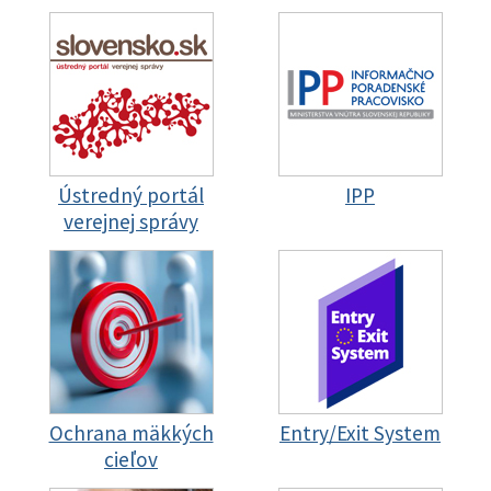
Ústredný portál
IPP
verejnej správy
Ochrana mäkkých
Entry/Exit System
cieľov