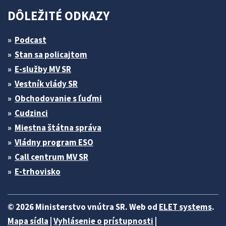
DÔLEŽITÉ ODKAZY
Podcast
Stan sa policajtom
E-služby MV SR
Vestník vlády SR
Obchodovanie s ľuďmi
Cudzinci
Miestna štátna správa
Vládny program ESO
Call centrum MV SR
E-trhovisko
© 2026 Ministerstvo vnútra SR. Web od
ELET systems
.
Mapa sídla
|
Vyhlásenie o prístupnosti
|