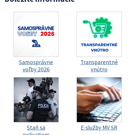
Samosprávne
Transparentné
voľby 2026
vnútro
Staň sa
E-služby MV SR
policajtom