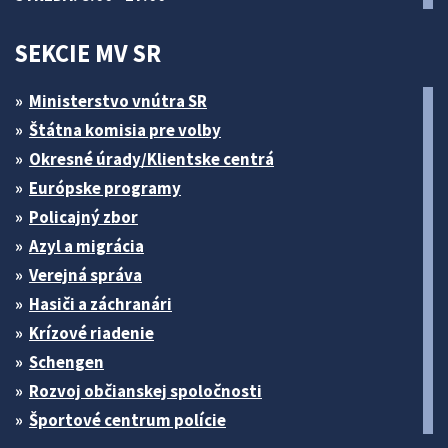
SEKCIE MV SR
Ministerstvo vnútra SR
Štátna komisia pre volby
Okresné úrady/Klientske centrá
Európske programy
Policajný zbor
Azyl a migrácia
Verejná správa
Hasiči a záchranári
Krízové riadenie
Schengen
Rozvoj občianskej spoločnosti
Športové centrum polície