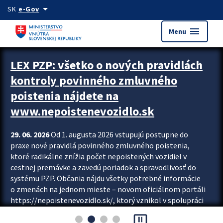
Preskocit na hlavný obsah
arrow_drop_down
SK
e-Gov
menu
Menu
Zastavit automatický posun upútavok
LEX PZP: všetko o nových pravidlách
kontroly povinného zmluvného
poistenia nájdete na
www.nepoistenevozidlo.sk
29. 06. 2026
Od 1. augusta 2026 vstupujú postupne do
praxe nové pravidlá povinného zmluvného poistenia,
ktoré radikálne znížia počet nepoistených vozidiel v
cestnej premávke a zavedú poriadok a spravodlivosť do
systému PZP. Občania nájdu všetky potrebné informácie
o zmenách na jednom mieste – novom oficiálnom portáli
https://nepoistenevozidlo.sk/, ktorý vznikol v spolupráci
Slovenskej kancelárie poisťovateľov (SKP), Slovenskej
pause_presentation
asociácie poisťovní (SLASPO) a Ministerstva vnútra SR.