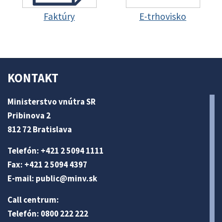
Faktúry
E-trhovisko
KONTAKT
Ministerstvo vnútra SR
Pribinova 2
812 72 Bratislava
Telefón: +421 2 5094 1111
Fax: +421 2 5094 4397
E-mail:
public@minv
.sk
Call centrum:
Telefón: 0800 222 222