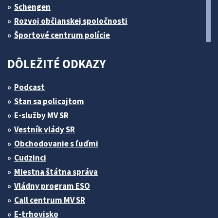
Schengen
Rozvoj občianskej spoločnosti
Športové centrum polície
DÔLEŽITÉ ODKAZY
Podcast
Stan sa policajtom
E-služby MV SR
Vestník vlády SR
Obchodovanie s ľuďmi
Cudzinci
Miestna štátna správa
Vládny program ESO
Call centrum MV SR
E-trhovisko