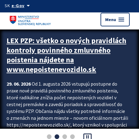
Preskocit na hlavný obsah
arrow_drop_down
SK
e-Gov
menu
Menu
Zastavit automatický posun upútavok
LEX PZP: všetko o nových pravidlách
kontroly povinného zmluvného
poistenia nájdete na
www.nepoistenevozidlo.sk
29. 06. 2026
Od 1. augusta 2026 vstupujú postupne do
praxe nové pravidlá povinného zmluvného poistenia,
ktoré radikálne znížia počet nepoistených vozidiel v
cestnej premávke a zavedú poriadok a spravodlivosť do
systému PZP. Občania nájdu všetky potrebné informácie
o zmenách na jednom mieste – novom oficiálnom portáli
https://nepoistenevozidlo.sk/, ktorý vznikol v spolupráci
Slovenskej kancelárie poisťovateľov (SKP), Slovenskej
pause_presentation
asociácie poisťovní (SLASPO) a Ministerstva vnútra SR.