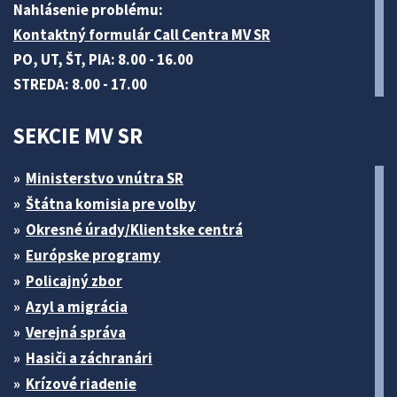
Nahlásenie problému:
Kontaktný formulár Call Centra MV SR
PO, UT, ŠT, PIA: 8.00 - 16.00
STREDA: 8.00 - 17.00
SEKCIE MV SR
Ministerstvo vnútra SR
Štátna komisia pre volby
Okresné úrady/Klientske centrá
Európske programy
Policajný zbor
Azyl a migrácia
Verejná správa
Hasiči a záchranári
Krízové riadenie