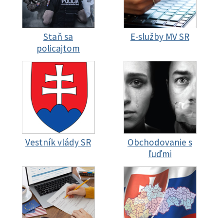
Staň sa
E-služby MV SR
policajtom
Vestník vlády SR
Obchodovanie s
ľuďmi