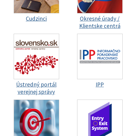
Cudzinci
Okresné úrady /
Klientske centrá
Ústredný portál
IPP
verejnej správy