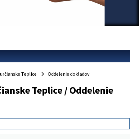
určianske Teplice
Oddelenie dokladov
čianske Teplice / Oddelenie