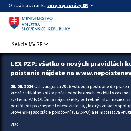
Preskocit na hlavný obsah
arrow_drop_down
verejnej správy SR
Oficiálna stránka
Sekcie MV SR
keyboard_arrow_down
Zastavit automatický posun upútavok
LEX PZP: všetko o nových pravidlách 
poistenia nájdete na www.nepoistenev
29. 06. 2026
Od 1. augusta 2026 vstupujú postupne do praxe 
ktoré radikálne znížia počet nepoistených vozidiel v cestne
systému PZP. Občania nájdu všetky potrebné informácie o 
portáli https://nepoistenevozidlo.sk/, ktorý vznikol v spolu
Slovenskej asociácie poisťovní (SLASPO) a Ministerstva vnútra
Viac