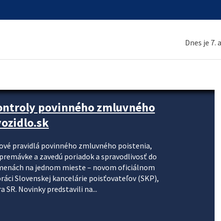
Dnes je 7.
kontroly povinného zmluvného
ozidlo.sk
nové pravidlá povinného zmluvného poistenia,
j premávke a zavedú poriadok a spravodlivosť do
zmenách na jednom mieste – novom oficiálnom
práci Slovenskej kancelárie poisťovateľov (SKP),
 SR. Novinky predstavili na...