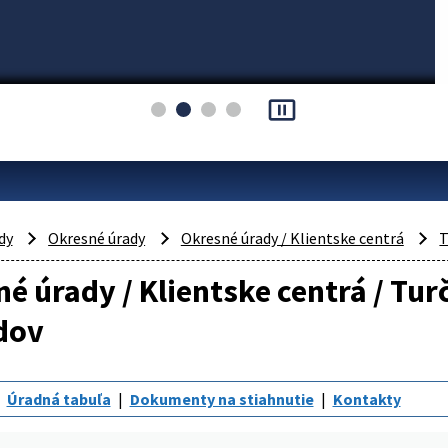
pause_presentation
dy
Okresné úrady
Okresné úrady / Klientske centrá
T
é úrady / Klientske centrá / Tur
dov
Úradná tabuľa
Dokumenty na stiahnutie
Kontakty