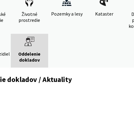
Pozemky a lesy
Kataster
ské
Životné
D
ie
prostredie
ko
idiel
Oddelenie
dokladov
e dokladov / Aktuality