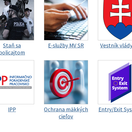
Staň sa
E-služby MV SR
Vestník vlád
policajtom
IPP
Ochrana mäkkých
Entry/Exit Sy
cieľov