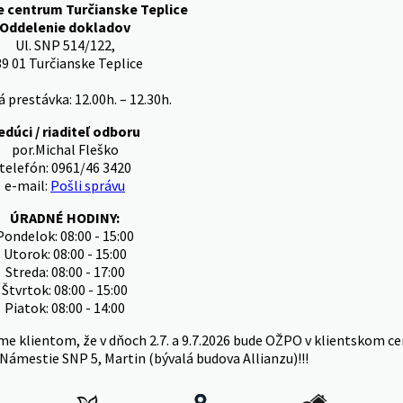
e centrum Turčianske Teplice
Oddelenie dokladov
Ul. SNP 514/122,
9 01 Turčianske Teplice
 prestávka: 12.00h. – 12.30h.
edúci / riaditeľ odboru
por.Michal Fleško
telefón: 0961/46 3420
e-mail:
Pošli správu
ÚRADNÉ HODINY:
Pondelok: 08:00 - 15:00
Utorok: 08:00 - 15:00
Streda: 08:00 - 17:00
Štvrtok: 08:00 - 15:00
Piatok: 08:00 - 14:00
me klientom, že v dňoch 2.7. a 9.7.2026 bude OŽPO v klientskom ce
Námestie SNP 5, Martin (bývalá budova Allianzu)!!!