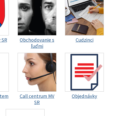
y SR
Obchodovanie s
Cudzinci
ľuďmi
stem
Call centrum MV
Objednávky
SR