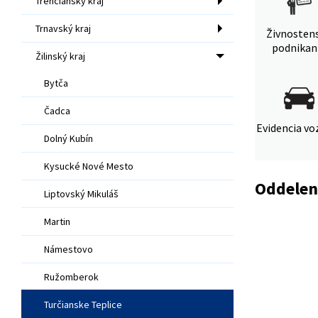
Trenčiansky kraj
Trnavský kraj
Živnosten
podnikan
Žilinský kraj
Bytča
Čadca
Evidencia voz
Dolný Kubín
Kysucké Nové Mesto
Oddeleni
Liptovský Mikuláš
Martin
Námestovo
Ružomberok
Turčianske Teplice