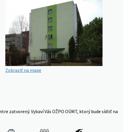
Zobraziť na mape
ntre zatvorený. Vybaví Vás OŽPO OÚMT, ktorý bude sídliť na