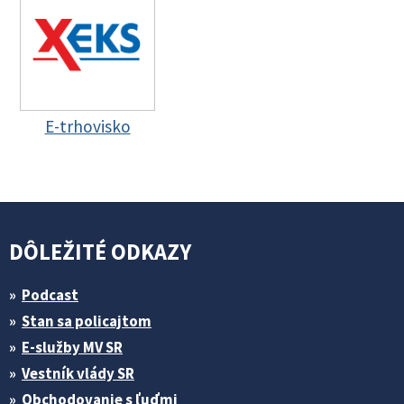
E-trhovisko
DÔLEŽITÉ ODKAZY
Podcast
Stan sa policajtom
E-služby MV SR
Vestník vlády SR
Obchodovanie s ľuďmi