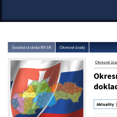
Úvodná stránka MV SR
Okresné úrady
Okresné úra
Okresn
dokla
Aktuality