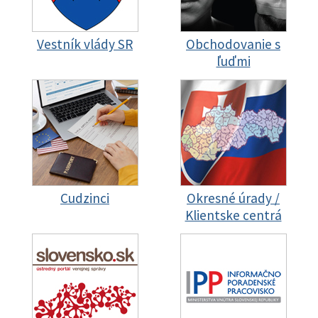
Vestník vlády SR
Obchodovanie s
ľuďmi
Cudzinci
Okresné úrady /
Klientske centrá