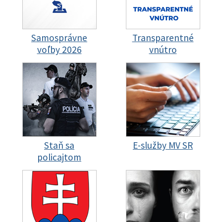
Samosprávne
Transparentné
voľby 2026
vnútro
Staň sa
E-služby MV SR
policajtom