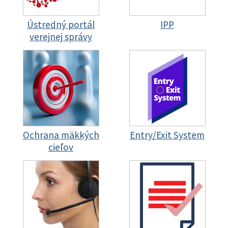
Ústredný portál
IPP
verejnej správy
Ochrana mäkkých
Entry/Exit System
cieľov