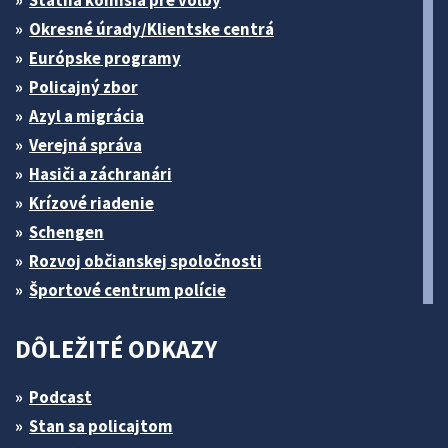
Štátna komisia pre volby
Okresné úrady/Klientske centrá
Európske programy
Policajný zbor
Azyl a migrácia
Verejná správa
Hasiči a záchranári
Krízové riadenie
Schengen
Rozvoj občianskej spoločnosti
Športové centrum polície
DÔLEŽITÉ ODKAZY
Podcast
Stan sa policajtom