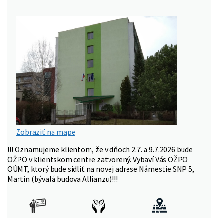
Zobraziť na mape
!!! Oznamujeme klientom, že v dňoch 2.7. a 9.7.2026 bude
OŽPO v klientskom centre zatvorený. Vybaví Vás OŽPO
OÚMT, ktorý bude sídliť na novej adrese Námestie SNP 5,
Martin (bývalá budova Allianzu)!!!