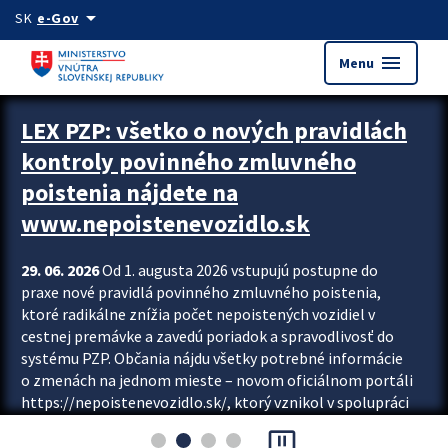
Preskocit na hlavný obsah
arrow_drop_down
SK
e-Gov
menu
Menu
Zastavit automatický posun upútavok
LEX PZP: všetko o nových pravidlách
kontroly povinného zmluvného
poistenia nájdete na
www.nepoistenevozidlo.sk
29. 06. 2026
Od 1. augusta 2026 vstupujú postupne do
praxe nové pravidlá povinného zmluvného poistenia,
ktoré radikálne znížia počet nepoistených vozidiel v
cestnej premávke a zavedú poriadok a spravodlivosť do
systému PZP. Občania nájdu všetky potrebné informácie
o zmenách na jednom mieste – novom oficiálnom portáli
https://nepoistenevozidlo.sk/, ktorý vznikol v spolupráci
Slovenskej kancelárie poisťovateľov (SKP), Slovenskej
pause_presentation
asociácie poisťovní (SLASPO) a Ministerstva vnútra SR.