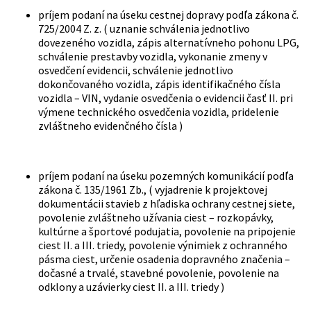
príjem podaní na úseku cestnej dopravy podľa zákona č.
725/2004 Z. z. ( uznanie schválenia jednotlivo
dovezeného vozidla, zápis alternatívneho pohonu LPG,
schválenie prestavby vozidla, vykonanie zmeny v
osvedčení evidencii, schválenie jednotlivo
dokončovaného vozidla, zápis identifikačného čísla
vozidla – VIN, vydanie osvedčenia o evidencii časť II. pri
výmene technického osvedčenia vozidla, pridelenie
zvláštneho evidenčného čísla )
príjem podaní na úseku pozemných komunikácií podľa
zákona č. 135/1961 Zb., ( vyjadrenie k projektovej
dokumentácii stavieb z hľadiska ochrany cestnej siete,
povolenie zvláštneho užívania ciest – rozkopávky,
kultúrne a športové podujatia, povolenie na pripojenie
ciest II. a III. triedy, povolenie výnimiek z ochranného
pásma ciest, určenie osadenia dopravného značenia –
dočasné a trvalé, stavebné povolenie, povolenie na
odklony a uzávierky ciest II. a III. triedy )