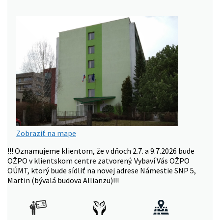
Zobraziť na mape
!!! Oznamujeme klientom, že v dňoch 2.7. a 9.7.2026 bude
OŽPO v klientskom centre zatvorený. Vybaví Vás OŽPO
OÚMT, ktorý bude sídliť na novej adrese Námestie SNP 5,
Martin (bývalá budova Allianzu)!!!