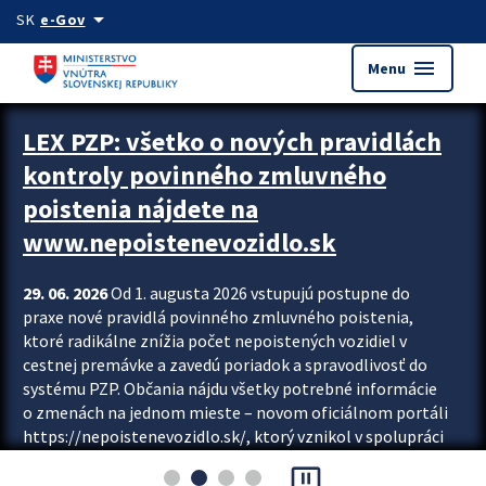
Preskocit na hlavný obsah
arrow_drop_down
SK
e-Gov
menu
Menu
Zastavit automatický posun upútavok
LEX PZP: všetko o nových pravidlách
kontroly povinného zmluvného
poistenia nájdete na
www.nepoistenevozidlo.sk
29. 06. 2026
Od 1. augusta 2026 vstupujú postupne do
praxe nové pravidlá povinného zmluvného poistenia,
ktoré radikálne znížia počet nepoistených vozidiel v
cestnej premávke a zavedú poriadok a spravodlivosť do
systému PZP. Občania nájdu všetky potrebné informácie
o zmenách na jednom mieste – novom oficiálnom portáli
https://nepoistenevozidlo.sk/, ktorý vznikol v spolupráci
Slovenskej kancelárie poisťovateľov (SKP), Slovenskej
pause_presentation
asociácie poisťovní (SLASPO) a Ministerstva vnútra SR.