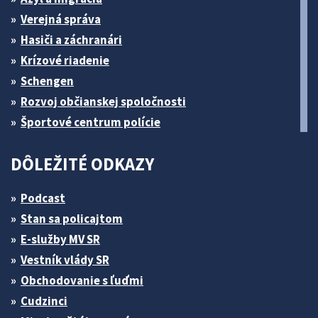
Verejná správa
Hasiči a záchranári
Krízové riadenie
Schengen
Rozvoj občianskej spoločnosti
Športové centrum polície
DÔLEŽITÉ ODKAZY
Podcast
Stan sa policajtom
E-služby MV SR
Vestník vlády SR
Obchodovanie s ľuďmi
Cudzinci