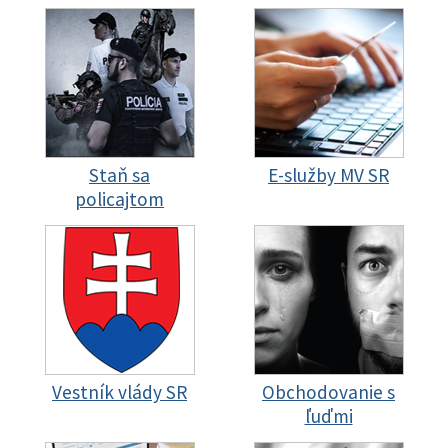
Staň sa
E-služby MV SR
policajtom
Vestník vlády SR
Obchodovanie s
ľuďmi