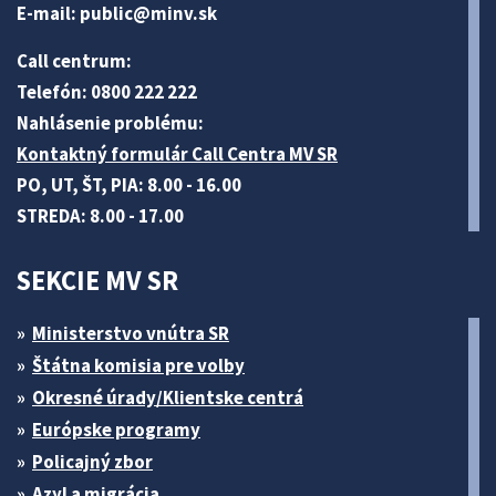
E-mail:
public@minv
.sk
Call centrum:
Telefón: 0800 222 222
Nahlásenie problému:
Kontaktný formulár Call Centra MV SR
PO, UT, ŠT, PIA: 8.00 - 16.00
STREDA: 8.00 - 17.00
SEKCIE MV SR
Ministerstvo vnútra SR
Štátna komisia pre volby
Okresné úrady/Klientske centrá
Európske programy
Policajný zbor
Azyl a migrácia