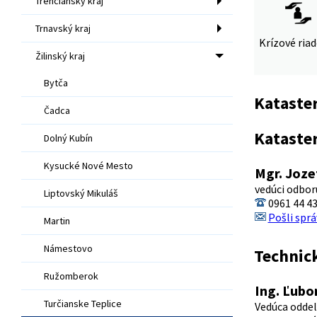
Trenčiansky kraj
Trnavský kraj
Krízové ria
Žilinský kraj
Bytča
Kataster
Čadca
Kataste
Dolný Kubín
Kysucké Nové Mesto
Mgr. Joze
vedúci odbor
Liptovský Mikuláš
0961 44 4
Pošli sprá
Martin
Námestovo
Technic
Ružomberok
Ing. Ľubo
Turčianske Teplice
Vedúca oddel