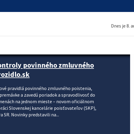
Dnes je 8. 
kontroly povinného zmluvného
ozidlo.sk
nové pravidlá povinného zmluvného poistenia,
j premávke a zavedú poriadok a spravodlivosť do
zmenách na jednom mieste – novom oficiálnom
práci Slovenskej kancelárie poisťovateľov (SKP),
 SR. Novinky predstavili na...