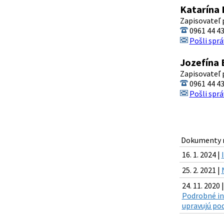
Katarína 
Zapisovateľ 
0961 44 4
Pošli sprá
Jozefína 
Zapisovateľ 
0961 44 4
Pošli sprá
Dokumenty n
16. 1. 2024 |
25. 2. 2021 |
24. 11. 2020 |
Podrobné in
upravujú pod