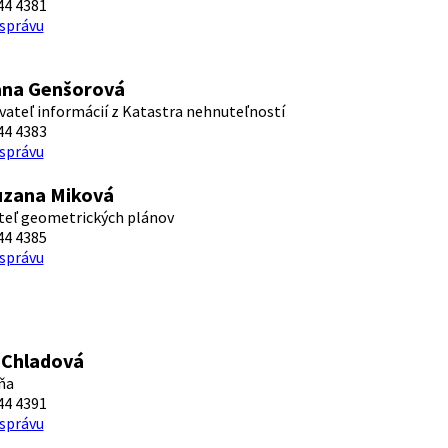
44 4381
 správu
ana Genšorová
ateľ informácií z Katastra nehnuteľností
44 4383
 správu
uzana Miková
teľ geometrických plánov
44 4385
 správu
 Chladová
ňa
44 4391
 správu