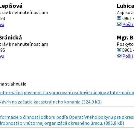
Lepišová
Ľubic
práv k nehnuteľnostiam
Zapisov
393
0961 
vu
Pošli
Bránická
Mgr. B
práv k nehnuteľnostiam
Poskytov
395
0961 
vu
Pošli
a stiahnutie
Informačná povinnosť o spracovaní osobných údajov v Informačno
Návrh na začatie katastrálneho konania (324,0 kB)
formácie o činnosti odboru podľa Operatívneho pokynu pre okresn
robnosti o vnútornej organizácii okresného úradu. (896,8 kB)