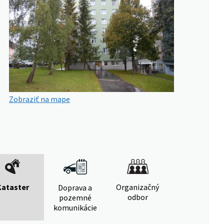
Zobraziť na mape
Kataster
Organizačný
Doprava a
odbor
pozemné
komunikácie