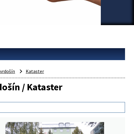
vrdošín
Kataster
došín / Kataster