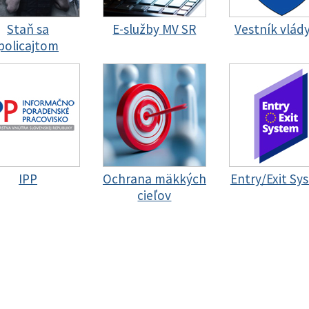
Staň sa
E-služby MV SR
Vestník vlád
policajtom
IPP
Ochrana mäkkých
Entry/Exit Sy
cieľov