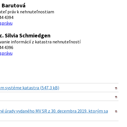
a Barutová
ateľ práv k nehnuteľnostiam
44 4394
 správu
c. Silvia Schmiedgen
anie informácií z katastra nehnuteľností
44 4396
 správu
m systéme katastra (547,3 kB)
é úrady vydaného MV SR z 30. decembra 2019, ktorým sa