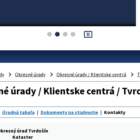
pause_presentation
dy
Okresné úrady
Okresné úrady / Klientske centrá
T
é úrady / Klientske centrá / Tvr
Úradná tabuľa
Dokumenty na stiahnutie
Kontakty
kresný úrad Tvrdošín
Kataster