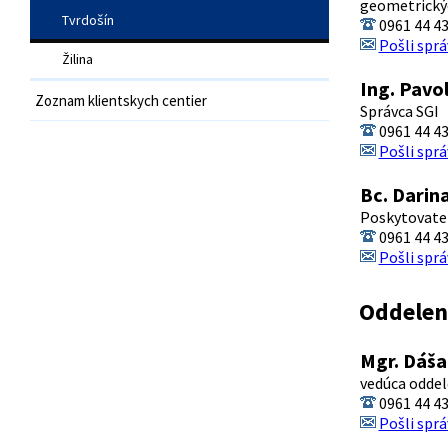
geometrický
Tvrdošín
0961 44 4
Pošli sprá
Žilina
Ing. Pavol
Zoznam klientskych centier
Správca SGI
0961 44 4
Pošli sprá
Bc. Darin
Poskytovateľ
0961 44 4
Pošli sprá
Oddelen
Mgr. Dáša
vedúca oddel
0961 44 4
Pošli sprá