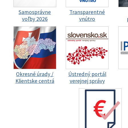
Samosprávne
Transparentné
voľby 2026
vnútro
Okresné úrady /
Ústredný portál
Klientske centrá
verejnej správy