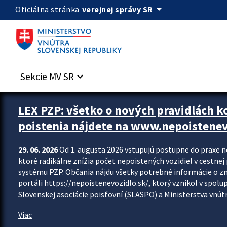
Preskocit na hlavný obsah
arrow_drop_down
verejnej správy SR
Oficiálna stránka
Sekcie MV SR
keyboard_arrow_down
Zastavit automatický posun upútavok
LEX PZP: všetko o nových pravidlách 
poistenia nájdete na www.nepoistenev
29. 06. 2026
Od 1. augusta 2026 vstupujú postupne do praxe 
ktoré radikálne znížia počet nepoistených vozidiel v cestne
systému PZP. Občania nájdu všetky potrebné informácie o 
portáli https://nepoistenevozidlo.sk/, ktorý vznikol v spolu
Slovenskej asociácie poisťovní (SLASPO) a Ministerstva vnútra
Viac