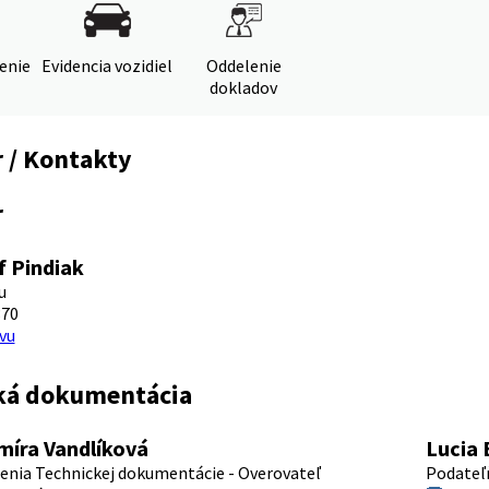
denie
Evidencia vozidiel
Oddelenie
dokladov
 / Kontakty
r
f Pindiak
u
370
vu
ká dokumentácia
míra Vandlíková
Lucia 
enia Technickej dokumentácie - Overovateľ
Podateľ