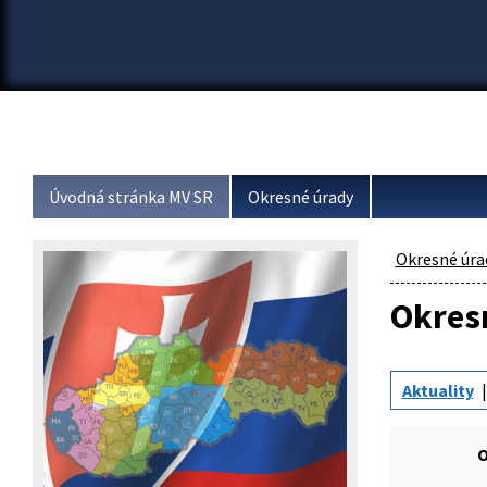
Úvodná stránka MV SR
Okresné úrady
Okresné úra
Okresn
Aktuality
O