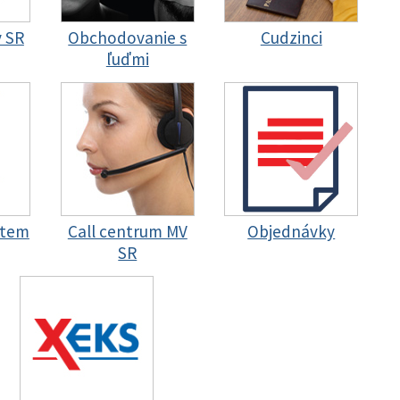
y SR
Obchodovanie s
Cudzinci
ľuďmi
stem
Call centrum MV
Objednávky
SR