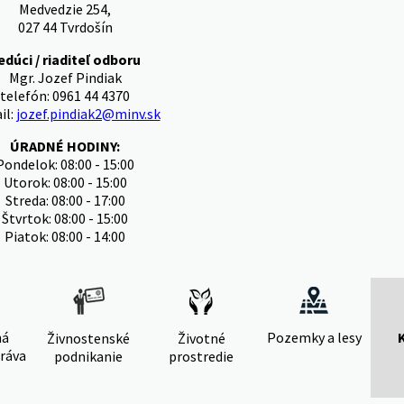
Medvedzie 254,
027 44 Tvrdošín
edúci / riaditeľ odboru
Mgr. Jozef Pindiak
telefón: 0961 44 4370
il:
jozef.pindiak2@minv.sk
ÚRADNÉ HODINY:
Pondelok: 08:00 - 15:00
Utorok: 08:00 - 15:00
Streda: 08:00 - 17:00
Štvrtok: 08:00 - 15:00
Piatok: 08:00 - 14:00
ná
Pozemky a lesy
Živnostenské
Životné
ráva
podnikanie
prostredie