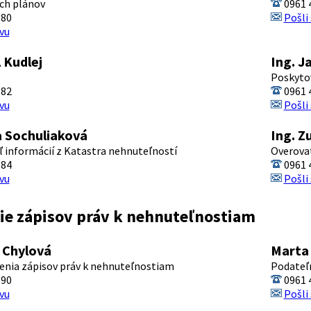
ch plánov
0961 
380
Pošli
vu
 Kudlej
Ing. J
Poskytov
382
0961 
vu
Pošli
a Sochuliaková
Ing. Z
 informácií z Katastra nehnuteľností
Overova
384
0961 
vu
Pošli
ie zápisov práv k nehnuteľnostiam
 Chylová
Marta
enia zápisov práv k nehnuteľnostiam
Podateľ
390
0961 
vu
Pošli