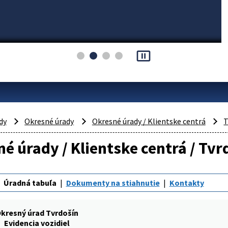
pause_presentation
dy
Okresné úrady
Okresné úrady / Klientske centrá
T
é úrady / Klientske centrá / Tvrd
Úradná tabuľa
Dokumenty na stiahnutie
Kontakty
kresný úrad Tvrdošín
Evidencia vozidiel