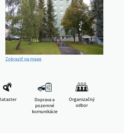
Zobraziť na mape
Kataster
Organizačný
Doprava a
odbor
pozemné
komunikácie