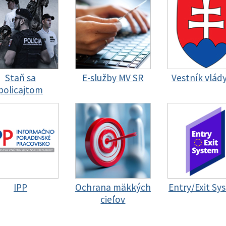
Staň sa
E-služby MV SR
Vestník vlád
policajtom
IPP
Ochrana mäkkých
Entry/Exit Sy
cieľov