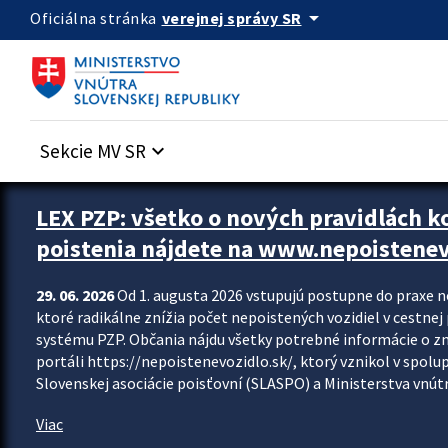
Preskocit na hlavný obsah
arrow_drop_down
verejnej správy SR
Oficiálna stránka
Sekcie MV SR
keyboard_arrow_down
Zastavit automatický posun upútavok
LEX PZP: všetko o nových pravidlách 
poistenia nájdete na www.nepoistenev
29. 06. 2026
Od 1. augusta 2026 vstupujú postupne do praxe 
ktoré radikálne znížia počet nepoistených vozidiel v cestne
systému PZP. Občania nájdu všetky potrebné informácie o 
portáli https://nepoistenevozidlo.sk/, ktorý vznikol v spolu
Slovenskej asociácie poisťovní (SLASPO) a Ministerstva vnútra
Viac