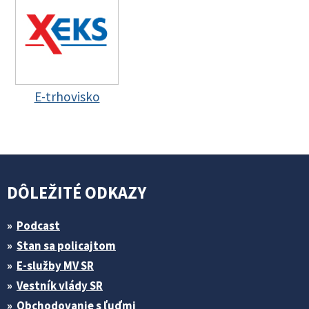
E-trhovisko
DÔLEŽITÉ ODKAZY
Podcast
Stan sa policajtom
E-služby MV SR
Vestník vlády SR
Obchodovanie s ľuďmi