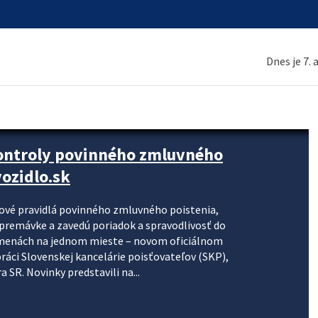
Dnes je 7.
kontroly povinného zmluvného
ozidlo.sk
nové pravidlá povinného zmluvného poistenia,
j premávke a zavedú poriadok a spravodlivosť do
zmenách na jednom mieste – novom oficiálnom
práci Slovenskej kancelárie poisťovateľov (SKP),
 SR. Novinky predstavili na...