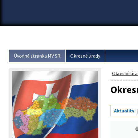
Úvodná stránka MV SR
Okresné úrady
Okresné úra
Okresn
Aktuality
O