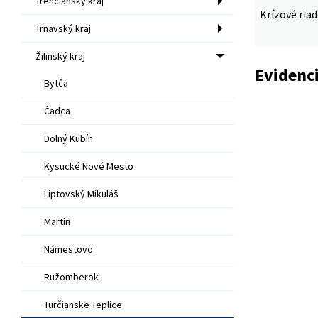
Trenčiansky kraj
Krízové ria
Trnavský kraj
Žilinský kraj
Evidenci
Bytča
Čadca
Dolný Kubín
Kysucké Nové Mesto
Liptovský Mikuláš
Martin
Námestovo
Ružomberok
Turčianske Teplice