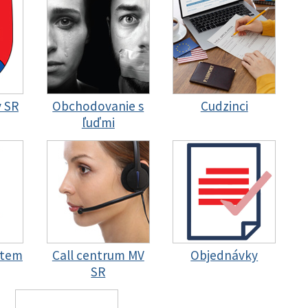
y SR
Obchodovanie s
Cudzinci
ľuďmi
stem
Call centrum MV
Objednávky
SR