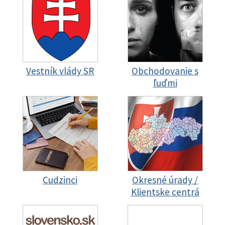
Vestník vlády SR
Obchodovanie s
ľuďmi
Cudzinci
Okresné úrady /
Klientske centrá