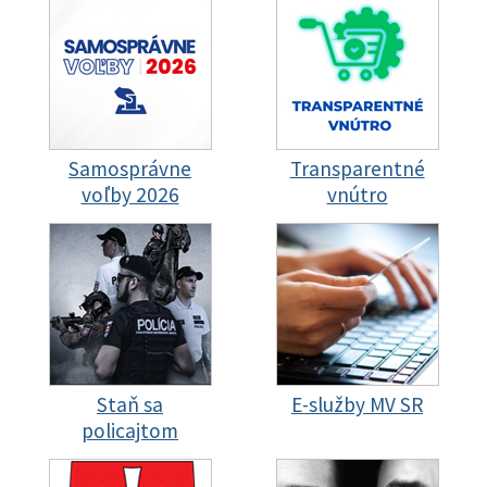
Samosprávne
Transparentné
voľby 2026
vnútro
Staň sa
E-služby MV SR
policajtom