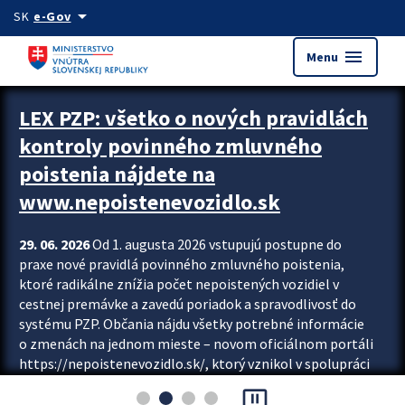
Preskocit na hlavný obsah
arrow_drop_down
SK
e-Gov
menu
Menu
Zastavit automatický posun upútavok
LEX PZP: všetko o nových pravidlách
kontroly povinného zmluvného
poistenia nájdete na
www.nepoistenevozidlo.sk
29. 06. 2026
Od 1. augusta 2026 vstupujú postupne do
praxe nové pravidlá povinného zmluvného poistenia,
ktoré radikálne znížia počet nepoistených vozidiel v
cestnej premávke a zavedú poriadok a spravodlivosť do
systému PZP. Občania nájdu všetky potrebné informácie
o zmenách na jednom mieste – novom oficiálnom portáli
https://nepoistenevozidlo.sk/, ktorý vznikol v spolupráci
Slovenskej kancelárie poisťovateľov (SKP), Slovenskej
pause_presentation
asociácie poisťovní (SLASPO) a Ministerstva vnútra SR.