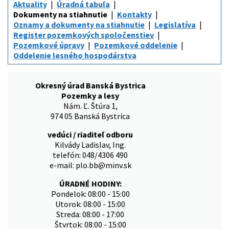
Aktuality
Úradná tabuľa
Dokumenty na stiahnutie
Kontakty
Oznamy a dokumenty na stiahnutie
Legislatíva
Register pozemkových spoločenstiev
Pozemkové úpravy
Pozemkové oddelenie
Oddelenie lesného hospodárstva
Okresný úrad Banská Bystrica
Pozemky a lesy
Nám. Ľ. Štúra 1,
974 05 Banská Bystrica
vedúci / riaditeľ odboru
Kilvády Ladislav, Ing.
telefón: 048/4306 490
e-mail: plo.bb@minv.sk
ÚRADNÉ HODINY:
Pondelok: 08:00 - 15:00
Utorok: 08:00 - 15:00
Streda: 08:00 - 17:00
Štvrtok: 08:00 - 15:00