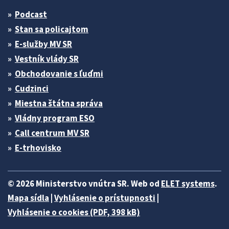
Podcast
Stan sa policajtom
E-služby MV SR
Vestník vlády SR
Obchodovanie s ľuďmi
Cudzinci
Miestna štátna správa
Vládny program ESO
Call centrum MV SR
E-trhovisko
© 2026 Ministerstvo vnútra SR. Web od
ELET systems
.
Mapa sídla
|
Vyhlásenie o prístupnosti
|
Vyhlásenie o cookies (PDF, 398 kB)