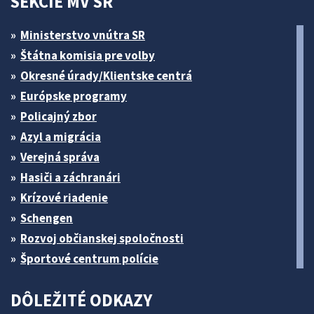
SEKCIE MV SR
Ministerstvo vnútra SR
Štátna komisia pre volby
Okresné úrady/Klientske centrá
Európske programy
Policajný zbor
Azyl a migrácia
Verejná správa
Hasiči a záchranári
Krízové riadenie
Schengen
Rozvoj občianskej spoločnosti
Športové centrum polície
DÔLEŽITÉ ODKAZY