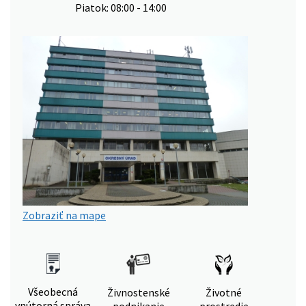
Piatok: 08:00 - 14:00
Zobraziť na mape
Všeobecná
Živnostenské
Životné
vnútorná správa
podnikanie
prostredie