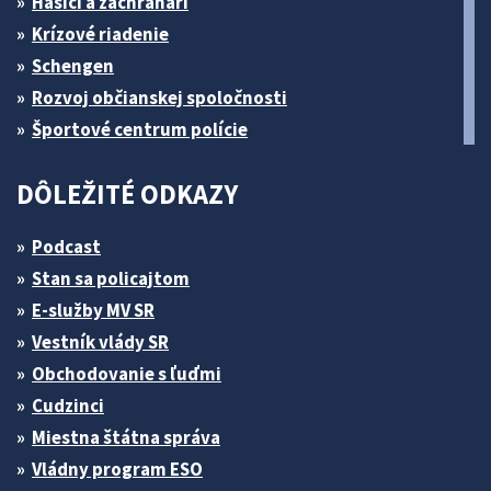
Hasiči a záchranári
Krízové riadenie
Schengen
Rozvoj občianskej spoločnosti
Športové centrum polície
DÔLEŽITÉ ODKAZY
Podcast
Stan sa policajtom
E-služby MV SR
Vestník vlády SR
Obchodovanie s ľuďmi
Cudzinci
Miestna štátna správa
Vládny program ESO