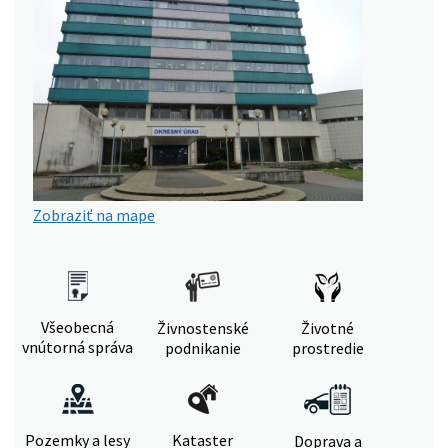
Zobraziť na mape
Všeobecná
Živnostenské
Životné
vnútorná správa
podnikanie
prostredie
Pozemky a lesy
Kataster
Doprava a