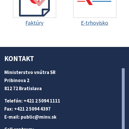
Faktúry
E-trhovisko
KONTAKT
Ministerstvo vnútra SR
Pribinova 2
812 72 Bratislava
Telefón: +421 2 5094 1111
Fax: +421 2 5094 4397
E-mail:
public@minv
.sk