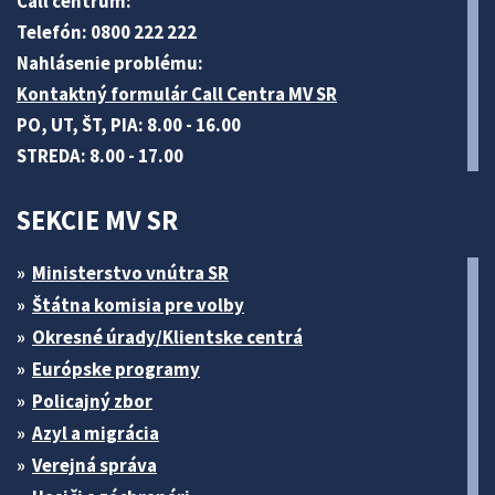
Call centrum:
Telefón: 0800 222 222
Nahlásenie problému:
Kontaktný formulár Call Centra MV SR
PO, UT, ŠT, PIA: 8.00 - 16.00
STREDA: 8.00 - 17.00
SEKCIE MV SR
Ministerstvo vnútra SR
Štátna komisia pre volby
Okresné úrady/Klientske centrá
Európske programy
Policajný zbor
Azyl a migrácia
Verejná správa