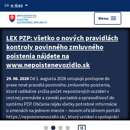
Preskocit na hlavný obsah
arrow_drop_down
SK
e-Gov
menu
Menu
Zastavit automatický posun upútavok
LEX PZP: všetko o nových pravidlách
kontroly povinného zmluvného
poistenia nájdete na
www.nepoistenevozidlo.sk
29. 06. 2026
Od 1. augusta 2026 vstupujú postupne do
praxe nové pravidlá povinného zmluvného poistenia,
ktoré radikálne znížia počet nepoistených vozidiel v
cestnej premávke a zavedú poriadok a spravodlivosť do
systému PZP. Občania nájdu všetky potrebné informácie
o zmenách na jednom mieste – novom oficiálnom portáli
https://nepoistenevozidlo.sk/, ktorý vznikol v spolupráci
Slovenskej kancelárie poisťovateľov (SKP), Slovenskej
pause_presentation
asociácie poisťovní (SLASPO) a Ministerstva vnútra SR.