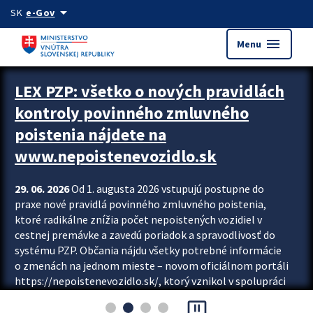
Preskocit na hlavný obsah
arrow_drop_down
SK
e-Gov
menu
Menu
Zastavit automatický posun upútavok
LEX PZP: všetko o nových pravidlách
kontroly povinného zmluvného
poistenia nájdete na
www.nepoistenevozidlo.sk
29. 06. 2026
Od 1. augusta 2026 vstupujú postupne do
praxe nové pravidlá povinného zmluvného poistenia,
ktoré radikálne znížia počet nepoistených vozidiel v
cestnej premávke a zavedú poriadok a spravodlivosť do
systému PZP. Občania nájdu všetky potrebné informácie
o zmenách na jednom mieste – novom oficiálnom portáli
https://nepoistenevozidlo.sk/, ktorý vznikol v spolupráci
Slovenskej kancelárie poisťovateľov (SKP), Slovenskej
pause_presentation
asociácie poisťovní (SLASPO) a Ministerstva vnútra SR.