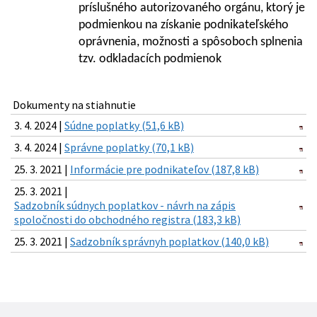
príslušného autorizovaného orgánu, ktorý je
podmienkou na získanie podnikateľského
oprávnenia, možnosti a spôsoboch splnenia
tzv. odkladacích podmienok
Dokumenty na stiahnutie
3. 4. 2024 |
Súdne poplatky (51,6 kB)
3. 4. 2024 |
Správne poplatky (70,1 kB)
25. 3. 2021 |
Informácie pre podnikateľov (187,8 kB)
25. 3. 2021 |
Sadzobník súdnych poplatkov - návrh na zápis
spoločnosti do obchodného registra (183,3 kB)
25. 3. 2021 |
Sadzobník správnyh poplatkov (140,0 kB)