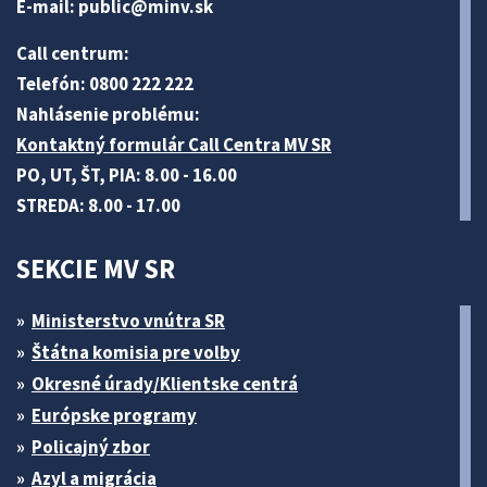
E-mail:
public@minv
.sk
Call centrum:
Telefón: 0800 222 222
Nahlásenie problému:
Kontaktný formulár Call Centra MV SR
PO, UT, ŠT, PIA: 8.00 - 16.00
STREDA: 8.00 - 17.00
SEKCIE MV SR
Ministerstvo vnútra SR
Štátna komisia pre volby
Okresné úrady/Klientske centrá
Európske programy
Policajný zbor
Azyl a migrácia