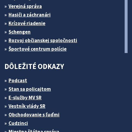
Verejná správa
Hasiči a záchranári
Krízové riadenie
Schengen
Rozvoj občianskej spoločnosti
Športové centrum polície
DÔLEŽITÉ ODKAZY
Podcast
Stan sa policajtom
E-služby MV SR
Vestník vlády SR
Obchodovanie s ľuďmi
Cudzinci
Miestna štátna správa