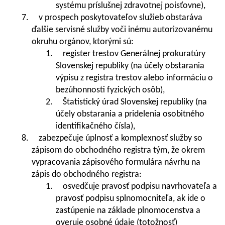
systému príslušnej zdravotnej poisťovne),
7. v prospech poskytovateľov služieb obstaráva
ďalšie servisné služby voči inému autorizovanému
okruhu orgánov, ktorými sú:
1. register trestov Generálnej prokuratúry
Slovenskej republiky (na účely obstarania
výpisu z registra trestov alebo informáciu o
bezúhonnosti fyzických osôb),
2. Štatistický úrad Slovenskej republiky (na
účely obstarania a pridelenia osobitného
identifikačného čísla),
8. zabezpečuje úplnosť a komplexnosť služby so
zápisom do obchodného registra tým, že okrem
vypracovania zápisového formulára návrhu na
zápis do obchodného registra:
1. osvedčuje pravosť podpisu navrhovateľa a
pravosť podpisu splnomocniteľa, ak ide o
zastúpenie na základe plnomocenstva a
overuje osobné údaje (totožnosť)