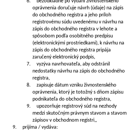
6. bezodkladne po vydaní živnostenského
oprávnenia doručuje návrh (údaje) na zápis
do obchodného registra a jeho príloh
registrovému súdu uvedenému v návrhu na
zápis do obchodného registra v lehote a
spôsobom podľa osobitného predpisu
(elektronickými prostriedkami), k návrhu na
zápis do obchodného registra pripája
zaručený elektronický podpis,
7. vyzýva navrhovateľa, aby odstránil
nedostatky návrhu na zápis do obchodného
registra,
8. zapisuje dátum vzniku živnostenského
oprávnenia, ktorý je totožný s dňom zápisu
podnikateľa do obchodného registra,
9. upozorňuje registrový súd na nezhody
medzi skutočným právnym stavom a stavom
zápisov v obchodnom registri,,
9. prijíma / vydáva: