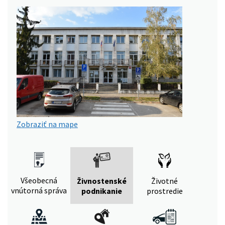
Zobraziť na mape
Všeobecná
Živnostenské
Životné
vnútorná správa
podnikanie
prostredie