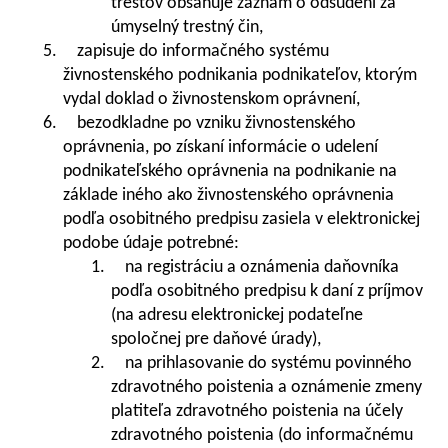
trestov obsahuje záznam o odsúdení za
úmyselný trestný čin,
5. zapisuje do informačného systému
živnostenského podnikania podnikateľov, ktorým
vydal doklad o živnostenskom oprávnení,
6. bezodkladne po vzniku živnostenského
oprávnenia, po získaní informácie o udelení
podnikateľského oprávnenia na podnikanie na
základe iného ako živnostenského oprávnenia
podľa osobitného predpisu zasiela v elektronickej
podobe údaje potrebné:
1. na registráciu a oznámenia daňovníka
podľa osobitného predpisu k daní z príjmov
(na adresu elektronickej podateľne
spoločnej pre daňové úrady),
2. na prihlasovanie do systému povinného
zdravotného poistenia a oznámenie zmeny
platiteľa zdravotného poistenia na účely
zdravotného poistenia (do informačnému