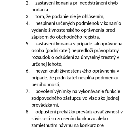
2. zastavení konania pri neodstránení chýb
podania,
3. tom, že podanie nie je ohlásením,
4. nesplnení určených podmienok v konaní o
vydanie živnostenského oprávnenia pred
zápisom do obchodného registra,
5. zastavení konania v prípade, ak oprávnená
osoba (podnikateľ) nepredloží právoplatný
rozsudok o odsúdení za úmyselný trestný v
určenej lehote,
6. nevzniknutí živnostenského oprávnenia v
prípade, že podnikateľ nespĺňa podmienku
bezúhonnosti,
7. povolení výnimky na vykonávanie funkcie
zodpovedného zástupcu vo viac ako jednej
prevádzkarni,
8. odpustení prekážky prevádzkovať živnosť v
súvislosti so zrušením konkurzu alebo
zamietnutím návrhu na konkurz pre