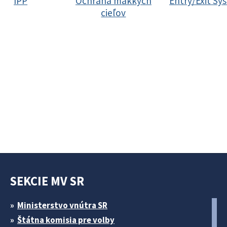
IPP
Ochrana mäkkých
Entry/Exit Sy
cieľov
SEKCIE MV SR
Ministerstvo vnútra SR
Štátna komisia pre volby