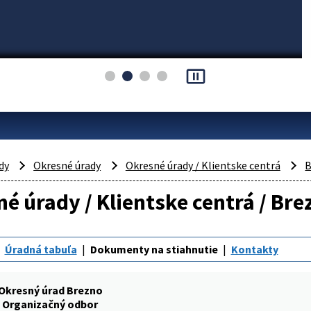
pause_presentation
dy
Okresné úrady
Okresné úrady / Klientske centrá
B
é úrady / Klientske centrá / Br
Úradná tabuľa
Dokumenty na stiahnutie
Kontakty
Okresný úrad Brezno
Organizačný odbor