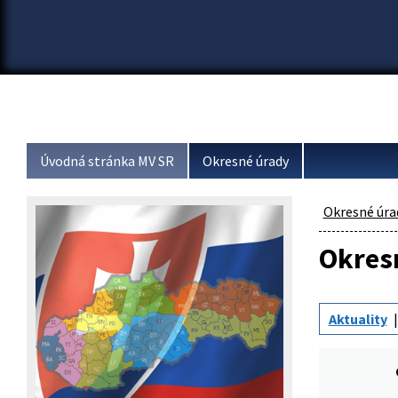
Úvodná stránka MV SR
Okresné úrady
Okresné úra
Okresn
Aktuality