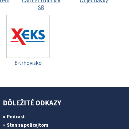
stem
Call centrum MV
Objednávky
SR
E-trhovisko
DÔLEŽITÉ ODKAZY
Podcast
Stan sa policajtom