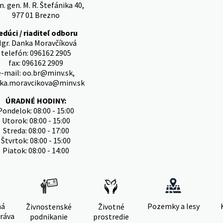
. gen. M. R. Štefánika 40,
977 01 Brezno
edúci / riaditeľ odboru
gr. Danka Moravčíková
telefón: 096162 2905
fax: 096162 2909
e-mail: oo.br@minv.sk,
ka.moravcikova@minv.sk
ÚRADNÉ HODINY:
Pondelok: 08:00 - 15:00
Utorok: 08:00 - 15:00
Streda: 08:00 - 17:00
Štvrtok: 08:00 - 15:00
Piatok: 08:00 - 14:00
ná
Pozemky a lesy
Živnostenské
Životné
ráva
podnikanie
prostredie