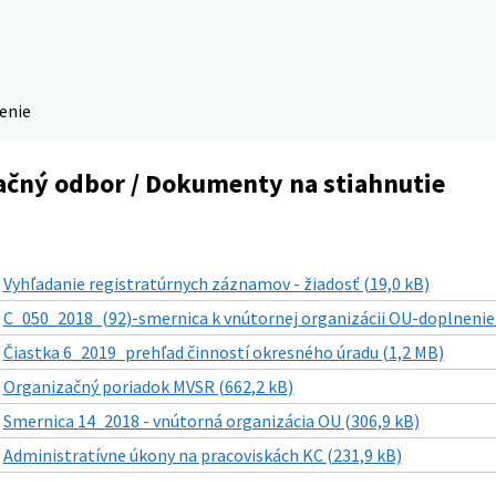
denie
ačný odbor / Dokumenty na stiahnutie
|
Vyhľadanie registratúrnych záznamov - žiadosť (19,0 kB)
|
C_050_2018_(92)-smernica k vnútornej organizácii OU-doplnenie 
|
Čiastka 6_2019_prehľad činností okresného úradu (1,2 MB)
|
Organizačný poriadok MVSR (662,2 kB)
|
Smernica 14_2018 - vnútorná organizácia OU (306,9 kB)
|
Administratívne úkony na pracoviskách KC (231,9 kB)