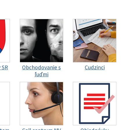
y SR
Obchodovanie s
Cudzinci
ľuďmi