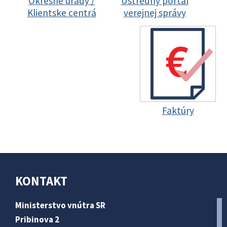
Okresné úrady /
Ústredný portál
Klientske centrá
verejnej správy
Faktúry
KONTAKT
Ministerstvo vnútra SR
Pribinova 2