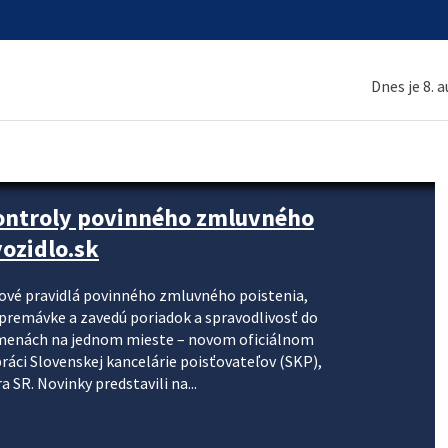
Dnes je 8. 
kontroly povinného zmluvného
ozidlo.sk
nové pravidlá povinného zmluvného poistenia,
j premávke a zavedú poriadok a spravodlivosť do
zmenách na jednom mieste – novom oficiálnom
práci Slovenskej kancelárie poisťovateľov (SKP),
 SR. Novinky predstavili na...