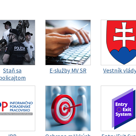
Staň sa
E-služby MV SR
Vestník vlád
policajtom