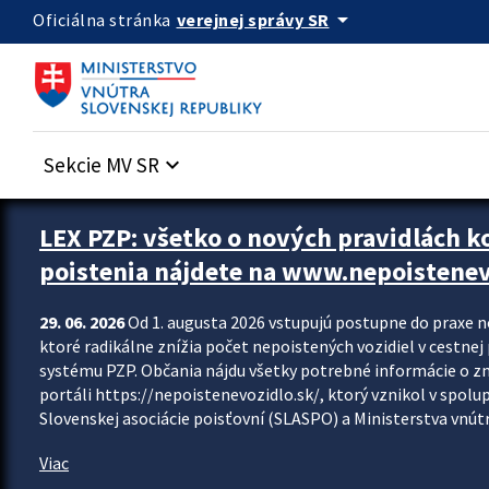
Preskocit na hlavný obsah
arrow_drop_down
verejnej správy SR
Oficiálna stránka
Sekcie MV SR
keyboard_arrow_down
Zastavit automatický posun upútavok
LEX PZP: všetko o nových pravidlách 
poistenia nájdete na www.nepoistenev
29. 06. 2026
Od 1. augusta 2026 vstupujú postupne do praxe 
ktoré radikálne znížia počet nepoistených vozidiel v cestne
systému PZP. Občania nájdu všetky potrebné informácie o 
portáli https://nepoistenevozidlo.sk/, ktorý vznikol v spolu
Slovenskej asociácie poisťovní (SLASPO) a Ministerstva vnútra
Viac