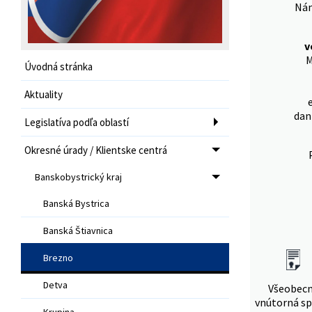
Nám
v
M
Úvodná stránka
Aktuality
dan
Legislatíva podľa oblastí
Okresné úrady / Klientske centrá
Banskobystrický kraj
Banská Bystrica
Banská Štiavnica
Brezno
Detva
Všeobec
vnútorná sp
Krupina