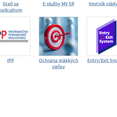
Staň sa
E-služby MV SR
Vestník vlád
policajtom
IPP
Ochrana mäkkých
Entry/Exit Sy
cieľov