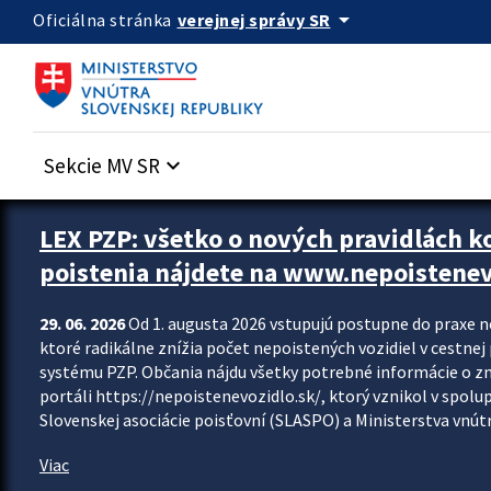
Preskocit na hlavný obsah
arrow_drop_down
verejnej správy SR
Oficiálna stránka
Sekcie MV SR
keyboard_arrow_down
Zastavit automatický posun upútavok
LEX PZP: všetko o nových pravidlách 
poistenia nájdete na www.nepoistenev
29. 06. 2026
Od 1. augusta 2026 vstupujú postupne do praxe 
ktoré radikálne znížia počet nepoistených vozidiel v cestne
systému PZP. Občania nájdu všetky potrebné informácie o 
portáli https://nepoistenevozidlo.sk/, ktorý vznikol v spolu
Slovenskej asociácie poisťovní (SLASPO) a Ministerstva vnútra
Viac