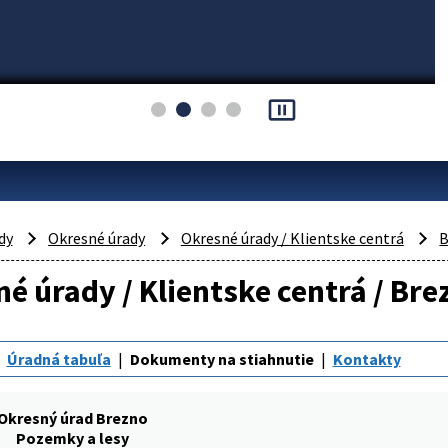
pause_presentation
dy
Okresné úrady
Okresné úrady / Klientske centrá
B
é úrady / Klientske centrá / Bre
Úradná tabuľa
Dokumenty na stiahnutie
Kontakty
Okresný úrad Brezno
Pozemky a lesy