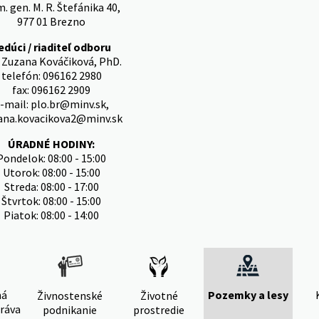
. gen. M. R. Štefánika 40,
977 01 Brezno
edúci / riaditeľ odboru
. Zuzana Kováčiková, PhD.
telefón: 096162 2980
fax: 096162 2909
-mail: plo.br@minv.sk,
ana.kovacikova2@minv.sk
ÚRADNÉ HODINY:
Pondelok: 08:00 - 15:00
Utorok: 08:00 - 15:00
Streda: 08:00 - 17:00
Štvrtok: 08:00 - 15:00
Piatok: 08:00 - 14:00
ná
Pozemky a lesy
Živnostenské
Životné
ráva
podnikanie
prostredie