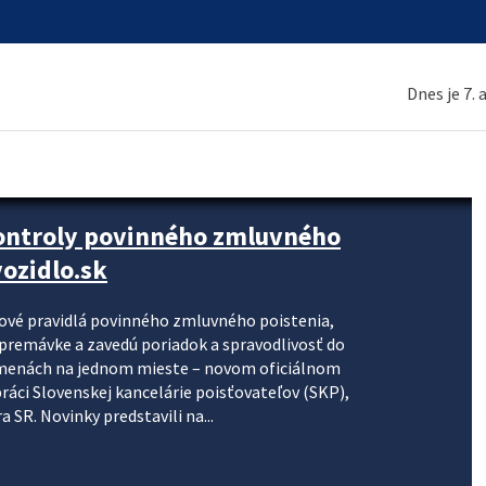
Dnes je 7.
kontroly povinného zmluvného
ozidlo.sk
nové pravidlá povinného zmluvného poistenia,
j premávke a zavedú poriadok a spravodlivosť do
zmenách na jednom mieste – novom oficiálnom
práci Slovenskej kancelárie poisťovateľov (SKP),
 SR. Novinky predstavili na...