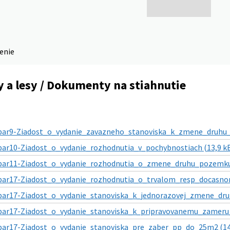
denie
 a lesy / Dokumenty na stiahnutie
par9-Ziadost_o_vydanie_zavazneho_stanoviska_k_zmene_druhu_
par10-Ziadost_o_vydanie_rozhodnutia_v_pochybnostiach (13,9 k
par11-Ziadost_o_vydanie_rozhodnutia_o_zmene_druhu_pozemku
par17-Ziadost_o_vydanie_rozhodnutia_o_trvalom_resp_docasno
par17-Ziadost_o_vydanie_stanoviska_k_jednorazovej_zmene_dr
par17-Ziadost_o_vydanie_stanoviska_k_pripravovanemu_zameru_
par17-Ziadost_o_vydanie_stanoviska_pre_zaber_pp_do_25m2 (14