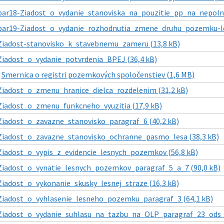
par18-Ziadost_o_vydanie_stanoviska_na_pouzitie_pp_na_nepolno
par19-Ziadost_o_vydanie_rozhodnutia_zmene_druhu_pozemku-leg
Ziadost-stanovisko_k_stavebnemu_zameru (13,8 kB)
Ziadost_o_vydanie_potvrdenia_BPEJ (36,4 kB)
|
Smernica o registri pozemkových spoločenstiev (1,6 MB)
Ziadost_o_zmenu_hranice_dielca_rozdelenim (31,2 kB)
Ziadost_o_zmenu_funkcneho_vyuzitia (17,9 kB)
Ziadost_o_zavazne_stanovisko_paragraf_6 (40,2 kB)
Ziadost_o_zavazne_stanovisko_ochranne_pasmo_lesa (38,3 kB)
Ziadost_o_vypis_z_evidencie_lesnych_pozemkov (56,8 kB)
Ziadost_o_vynatie_lesnych_pozemkov_paragraf_5_a_7 (90,0 kB)
Ziadost_o_vykonanie_skusky_lesnej_straze (16,3 kB)
Ziadost_o_vyhlasenie_lesneho_pozemku_paragraf_3 (64,1 kB)
Ziadost_o_vydanie_suhlasu_na_tazbu_na_OLP_paragraf_23_ods_1