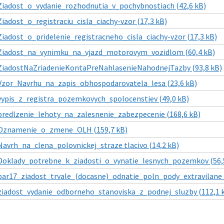
Ziadost_o_vydanie_rozhodnutia_v_pochybnostiach (42,6 kB)
Ziadost_o_registraciu_cisla_ciachy-vzor (17,3 kB)
Ziadost_o_pridelenie_registracneho_cisla_ciachy-vzor (17,3 kB)
Ziadost_na_vynimku_na_vjazd_motorovym_vozidlom (60,4 kB)
ZiadostNaZriadenieKontaPreNahlasenieNahodnejTazby (93,8 kB)
Vzor_Navrhu_na_zapis_obhospodarovatela_lesa (23,6 kB)
vypis_z_registra_pozemkovych_spolocenstiev (49,0 kB)
predlzenie_lehoty_na_zalesnenie_zabezpecenie (168,6 kB)
Oznamenie_o_zmene_OLH (159,7 kB)
Navrh_na_clena_polovnickej_straze tlacivo (14,2 kB)
Doklady_potrebne_k_ziadosti_o_vynatie_lesnych_pozemkov (56,
par17_ziadost_trvale_(docasne)_odnatie_poln_pody_extravilane_
ziadost_vydanie_odborneho_stanoviska_z_podnej_sluzby (112,1 