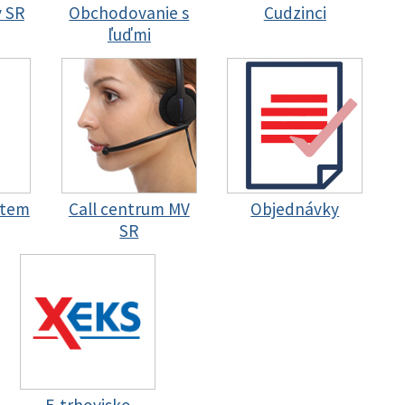
y SR
Obchodovanie s
Cudzinci
ľuďmi
stem
Call centrum MV
Objednávky
SR