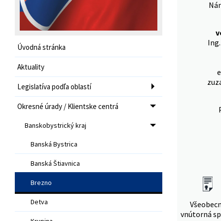
Nám
v
Ing
Úvodná stránka
Aktuality
e
zuz
Legislatíva podľa oblastí
Okresné úrady / Klientske centrá
Banskobystrický kraj
Banská Bystrica
Banská Štiavnica
Brezno
Detva
Všeobec
vnútorná sp
Krupina