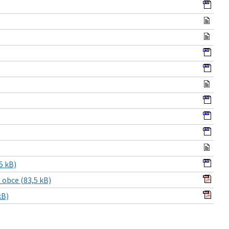
5 kB)
obce (83,5 kB)
kB)