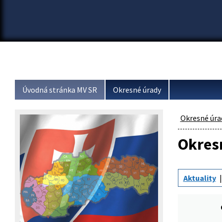
Úvodná stránka MV SR
Okresné úrady
Okresné úra
Okresn
Aktuality