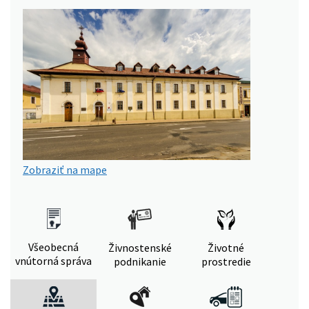
Zobraziť na mape
Všeobecná
Živnostenské
Životné
vnútorná správa
podnikanie
prostredie