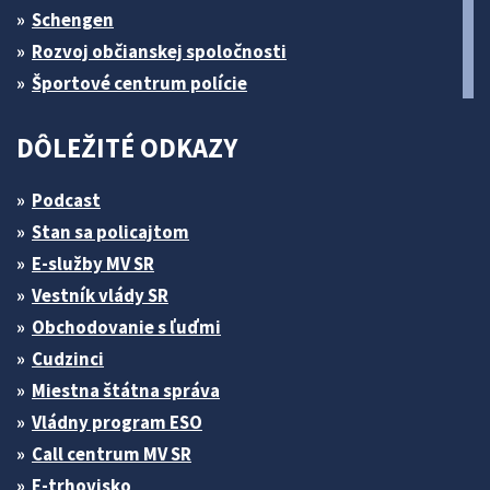
Schengen
Rozvoj občianskej spoločnosti
Športové centrum polície
DÔLEŽITÉ ODKAZY
Podcast
Stan sa policajtom
E-služby MV SR
Vestník vlády SR
Obchodovanie s ľuďmi
Cudzinci
Miestna štátna správa
Vládny program ESO
Call centrum MV SR
E-trhovisko