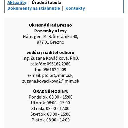
Aktuality
Úradná tabuľa
Dokumenty na stiahnutie
Kontakty
Okresný úrad Brezno
Pozemky a lesy
Nám. gen. M. R. Štefánika 40,
977 01 Brezno
vedúci / riaditeľ odboru
Ing. Zuzana Kováčiková, PhD.
telefón: 096162 2980
fax: 096162 2909
e-mail: plo.br@minv.sk,
zuzana.kovacikova2@minv.sk
ÚRADNÉ HODINY:
Pondelok: 08:00 - 15:00
Utorok: 08:00 - 15:00
Streda: 08:00 - 17:00
Štvrtok: 08:00 - 15:00
Piatok: 08:00 - 14:00