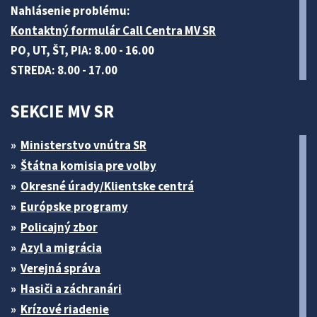
Nahlásenie problému:
Kontaktný formulár Call Centra MV SR
PO, UT, ŠT, PIA: 8.00 - 16.00
STREDA: 8.00 - 17.00
SEKCIE MV SR
Ministerstvo vnútra SR
Štátna komisia pre volby
Okresné úrady/Klientske centrá
Európske programy
Policajný zbor
Azyl a migrácia
Verejná správa
Hasiči a záchranári
Krízové riadenie