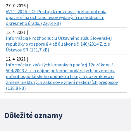
27. 7. 2026 |
VV11_2026_LO_Postup k možnosti prehodnotenia
opatrení na ochranu lesov vydaných rozhodnutím
okresného úradu. (220,4 kB)
12. 4. 2021 |
Informácia k rozhodnutiu Ústavného súdu Slovenskej
republiky o rozpore § 4 až 6 zákona č. 140/2014 Z. z. s
Ústavou SR (131,7 kB)
12. 4. 2021 |
Informácia o začatých konaniach podľa § 12c zákona č.
504/2003 Z. z. o nájme poľnohospodárskych pozemkov,
poľnohospodárskeho podniku a lesných pozemkov a o
zmene niektorých zákonov v znení neskorších predpisov
(138,8 kB)
Dôležité oznamy