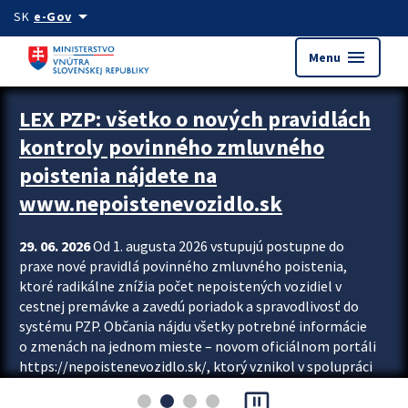
Preskocit na hlavný obsah
arrow_drop_down
SK
e-Gov
menu
Menu
Zastavit automatický posun upútavok
LEX PZP: všetko o nových pravidlách
kontroly povinného zmluvného
poistenia nájdete na
www.nepoistenevozidlo.sk
29. 06. 2026
Od 1. augusta 2026 vstupujú postupne do
praxe nové pravidlá povinného zmluvného poistenia,
ktoré radikálne znížia počet nepoistených vozidiel v
cestnej premávke a zavedú poriadok a spravodlivosť do
systému PZP. Občania nájdu všetky potrebné informácie
o zmenách na jednom mieste – novom oficiálnom portáli
https://nepoistenevozidlo.sk/, ktorý vznikol v spolupráci
Slovenskej kancelárie poisťovateľov (SKP), Slovenskej
pause_presentation
asociácie poisťovní (SLASPO) a Ministerstva vnútra SR.