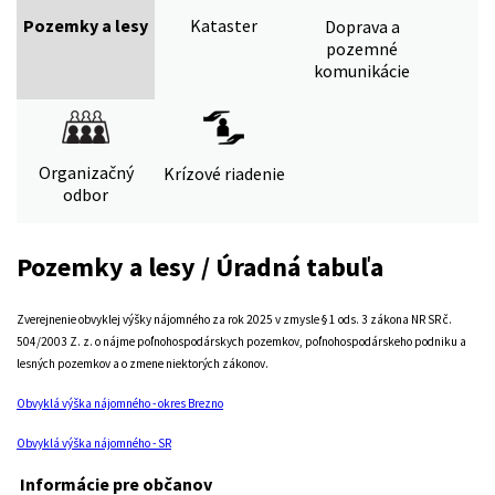
Pozemky a lesy
Kataster
Doprava a
pozemné
komunikácie
Organizačný
Krízové riadenie
odbor
Pozemky a lesy / Úradná tabuľa
Zverejnenie obvyklej výšky nájomného za rok 2025 v zmysle § 1 ods. 3 zákona NR SR č.
504/2003 Z. z. o nájme poľnohospodárskych pozemkov, poľnohospodárskeho podniku a
lesných pozemkov a o zmene niektorých zákonov.
Obvyklá výška nájomného - okres Brezno
Obvyklá výška nájomného - SR
Informácie pre občanov