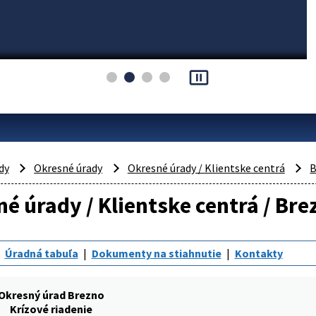
pause_presentation
dy
Okresné úrady
Okresné úrady / Klientske centrá
B
é úrady / Klientske centrá / Bre
Úradná tabuľa
Dokumenty na stiahnutie
Kontakty
Okresný úrad Brezno
Krízové riadenie