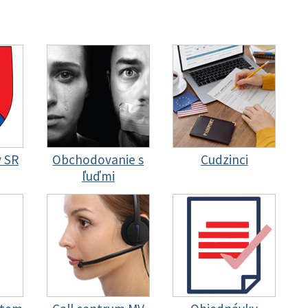
y SR
Obchodovanie s
Cudzinci
ľuďmi