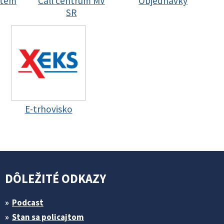
stem
Call centrum MV
Objednávky
SR
E-trhovisko
DÔLEŽITÉ ODKAZY
Podcast
Stan sa policajtom