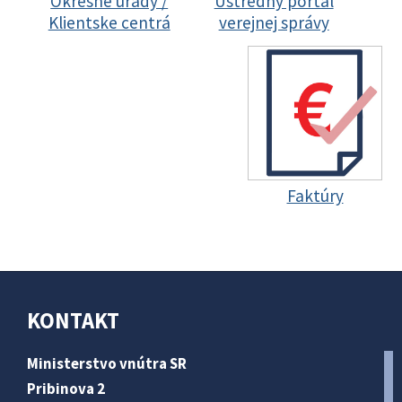
Okresné úrady /
Ústredný portál
Klientske centrá
verejnej správy
Faktúry
KONTAKT
Ministerstvo vnútra SR
Pribinova 2