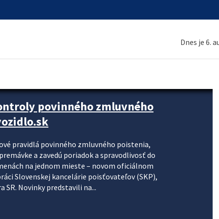
Dnes je 6. 
kontroly povinného zmluvného
ozidlo.sk
nové pravidlá povinného zmluvného poistenia,
j premávke a zavedú poriadok a spravodlivosť do
zmenách na jednom mieste – novom oficiálnom
práci Slovenskej kancelárie poisťovateľov (SKP),
 SR. Novinky predstavili na...