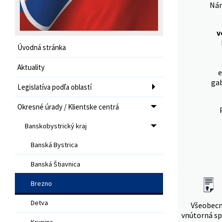
Nám
v
Úvodná stránka
Aktuality
e
ga
Legislatíva podľa oblastí
Okresné úrady / Klientske centrá
Banskobystrický kraj
Banská Bystrica
Banská Štiavnica
Brezno
Detva
Všeobec
vnútorná sp
Krupina