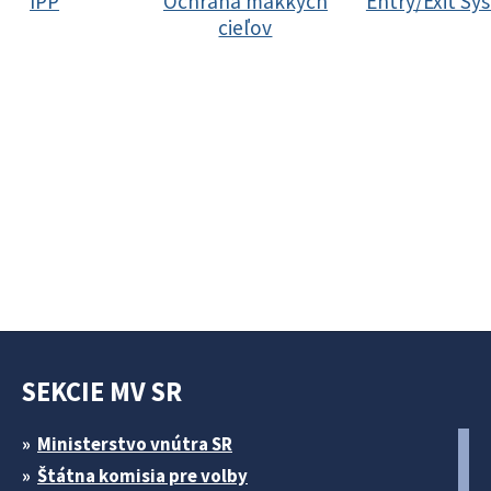
IPP
Ochrana mäkkých
Entry/Exit Sy
cieľov
SEKCIE MV SR
Ministerstvo vnútra SR
Štátna komisia pre volby