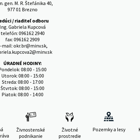
. gen. M. R. Štefánika 40,
977 01 Brezno
edúci / riaditeľ odboru
Ing. Gabriela Kupcová
telefón: 096162 2940
fax: 096162 2909
-mail: okr.br@minv.sk,
briela.kupcova2@minv.sk
ÚRADNÉ HODINY:
Pondelok: 08:00 - 15:00
Utorok: 08:00 - 15:00
Streda: 08:00 - 17:00
Štvrtok: 08:00 - 15:00
Piatok: 08:00 - 14:00
ná
Pozemky a lesy
Živnostenské
Životné
ráva
podnikanie
prostredie