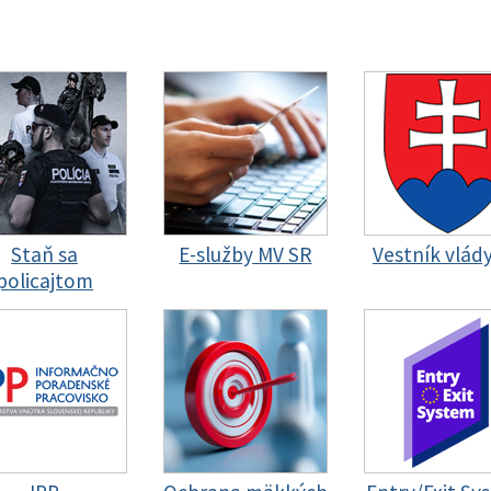
Staň sa
E-služby MV SR
Vestník vlád
policajtom