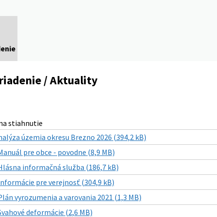
denie
riadenie / Aktuality
a stiahnutie
nalýza územia okresu Brezno 2026 (394,2 kB)
Manuál pre obce - povodne (8,9 MB)
Hlásna informačná služba (186,7 kB)
Informácie pre verejnosť (304,9 kB)
Plán vyrozumenia a varovania 2021 (1,3 MB)
Svahové deformácie (2,6 MB)