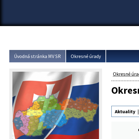
Úvodná stránka MV SR
Okresné úrady
Okresné úra
Okresn
Aktuality