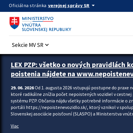
Preskocit na hlavný obsah
arrow_drop_down
verejnej správy SR
Oficiálna stránka
Sekcie MV SR
keyboard_arrow_down
Zastavit automatický posun upútavok
LEX PZP: všetko o nových pravidlách 
poistenia nájdete na www.nepoistenev
29. 06. 2026
Od 1. augusta 2026 vstupujú postupne do praxe 
ktoré radikálne znížia počet nepoistených vozidiel v cestne
systému PZP. Občania nájdu všetky potrebné informácie o 
portáli https://nepoistenevozidlo.sk/, ktorý vznikol v spolu
Slovenskej asociácie poisťovní (SLASPO) a Ministerstva vnútra
Viac