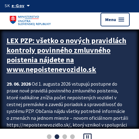
Preskocit na hlavný obsah
arrow_drop_down
SK
e-Gov
menu
Menu
Zastavit automatický posun upútavok
LEX PZP: všetko o nových pravidlách
kontroly povinného zmluvného
poistenia nájdete na
www.nepoistenevozidlo.sk
29. 06. 2026
Od 1. augusta 2026 vstupujú postupne do
praxe nové pravidlá povinného zmluvného poistenia,
ktoré radikálne znížia počet nepoistených vozidiel v
cestnej premávke a zavedú poriadok a spravodlivosť do
systému PZP. Občania nájdu všetky potrebné informácie
o zmenách na jednom mieste – novom oficiálnom portáli
https://nepoistenevozidlo.sk/, ktorý vznikol v spolupráci
Slovenskej kancelárie poisťovateľov (SKP), Slovenskej
pause_presentation
asociácie poisťovní (SLASPO) a Ministerstva vnútra SR.