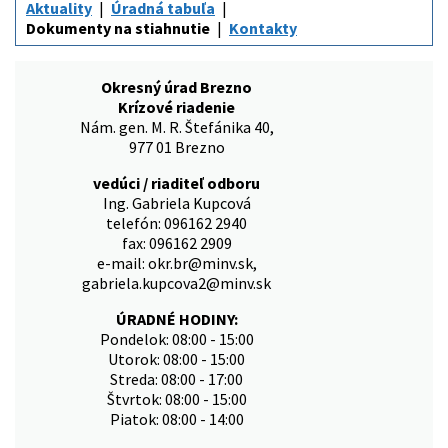
Aktuality
Úradná tabuľa
Dokumenty na stiahnutie
Kontakty
Okresný úrad Brezno
Krízové riadenie
Nám. gen. M. R. Štefánika 40,
977 01 Brezno
vedúci / riaditeľ odboru
Ing. Gabriela Kupcová
telefón: 096162 2940
fax: 096162 2909
e-mail: okr.br@minv.sk,
gabriela.kupcova2@minv.sk
ÚRADNÉ HODINY:
Pondelok: 08:00 - 15:00
Utorok: 08:00 - 15:00
Streda: 08:00 - 17:00
Štvrtok: 08:00 - 15:00
Piatok: 08:00 - 14:00