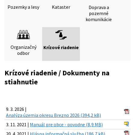
Pozemky a lesy
Kataster
Doprava a
pozemné
komunikácie
Organizačný
Krízové riadenie
odbor
Krízové riadenie / Dokumenty na
stiahnutie
9. 3. 2026 |
Analýza územia okresu Brezno 2026 (394,2 kB)
3. 11. 2021 |
Manuál pre obce - povodne (8,9 MB)
20. 4. 2021 |
Hlásna informačná služba (186,7 kB)