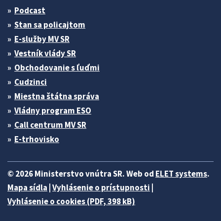
Podcast
Stan sa policajtom
E-služby MV SR
Vestník vlády SR
Obchodovanie s ľuďmi
Cudzinci
Miestna štátna správa
Vládny program ESO
Call centrum MV SR
E-trhovisko
© 2026 Ministerstvo vnútra SR. Web od
ELET systems
.
Mapa sídla
|
Vyhlásenie o prístupnosti
|
Vyhlásenie o cookies (PDF, 398 kB)