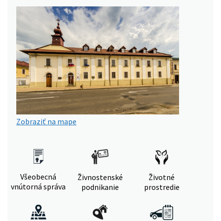
Zobraziť na mape
Všeobecná
Živnostenské
Životné
vnútorná správa
podnikanie
prostredie