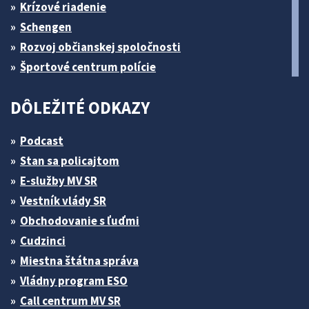
Krízové riadenie
Schengen
Rozvoj občianskej spoločnosti
Športové centrum polície
DÔLEŽITÉ ODKAZY
Podcast
Stan sa policajtom
E-služby MV SR
Vestník vlády SR
Obchodovanie s ľuďmi
Cudzinci
Miestna štátna správa
Vládny program ESO
Call centrum MV SR