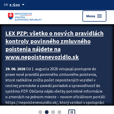
Preskocit na hlavný obsah
arrow_drop_down
SK
e-Gov
menu
Menu
Zastavit automatický posun upútavok
LEX PZP: všetko o nových pravidlách
kontroly povinného zmluvného
poistenia nájdete na
www.nepoistenevozidlo.sk
29. 06. 2026
Od 1. augusta 2026 vstupujú postupne do
praxe nové pravidlá povinného zmluvného poistenia,
ktoré radikálne znížia počet nepoistených vozidiel v
cestnej premávke a zavedú poriadok a spravodlivosť do
systému PZP. Občania nájdu všetky potrebné informácie
o zmenách na jednom mieste – novom oficiálnom portáli
https://nepoistenevozidlo.sk/, ktorý vznikol v spolupráci
Slovenskej kancelárie poisťovateľov (SKP), Slovenskej
pause_presentation
asociácie poisťovní (SLASPO) a Ministerstva vnútra SR.