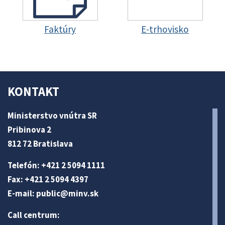
Faktúry
E-trhovisko
KONTAKT
Ministerstvo vnútra SR
Pribinova 2
812 72 Bratislava
Telefón: +421 2 5094 1111
Fax: +421 2 5094 4397
E-mail:
public@minv
.sk
Call centrum: