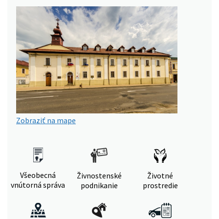
Zobraziť na mape
Všeobecná
Živnostenské
Životné
vnútorná správa
podnikanie
prostredie