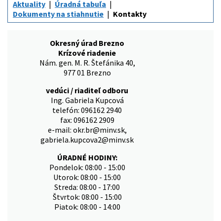
Aktuality
Úradná tabuľa
Dokumenty na stiahnutie
Kontakty
Okresný úrad Brezno
Krízové riadenie
Nám. gen. M. R. Štefánika 40,
977 01 Brezno
vedúci / riaditeľ odboru
Ing. Gabriela Kupcová
telefón: 096162 2940
fax: 096162 2909
e-mail: okr.br@minv.sk,
gabriela.kupcova2@minv.sk
ÚRADNÉ HODINY:
Pondelok: 08:00 - 15:00
Utorok: 08:00 - 15:00
Streda: 08:00 - 17:00
Štvrtok: 08:00 - 15:00
Piatok: 08:00 - 14:00