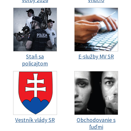
voľby 2026
vnútro
Staň sa
E-služby MV SR
policajtom
Vestník vlády SR
Obchodovanie s
ľuďmi