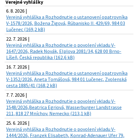
Verejné vyhlášky
6. 8. 2026 |
Verejná vyhláška a Rozhodnutie o ustanovení opatrovníka
V-1578/2026, Božena Žigová, Rúbanisko II. 429/69, 984 03
Lučenec (169,2 kB)
22. 7. 2026 |
Verejná vyhláška a Rozhodnutie o povolení vkladu V-
1647/2026, Radek Novák, Elplova 2081/34, 628 00 Brno-
Líšeň, Česká republika (162,6 kB)
16. 7. 2026 |
Verejná vyhláška a Rozhodnutie o ustanovení opatrovníka
V-1352/2026, Aneta Tomášová, 984 01 Lučenec, Zvolenská
cesta 1885/41 (168,2 kB)
7. 7. 2026 |
Verejná vyhláška a Rozhodnutie o povolení vkladu V-
1548/2026,Beatrica Egriová, Wasserburger Landstrasse
211, 818 27 Mníchov, Nemecko (213,1 kB)
25. 6. 2026 |
Verejná vyhláška a Rozhodnutie o povolení vkladu V-
1444/2026, Franzek Elisabeth, Konrad-Adenauer Ufer 79,