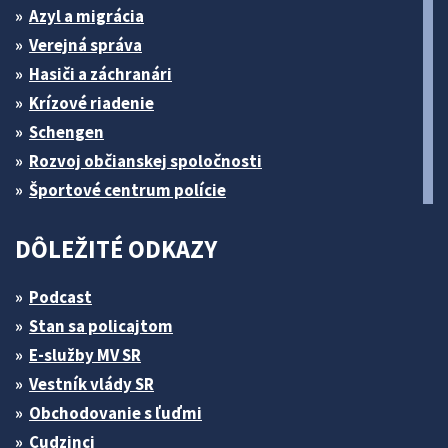
Azyl a migrácia
Verejná správa
Hasiči a záchranári
Krízové riadenie
Schengen
Rozvoj občianskej spoločnosti
Športové centrum polície
DÔLEŽITÉ ODKAZY
Podcast
Stan sa policajtom
E-služby MV SR
Vestník vlády SR
Obchodovanie s ľuďmi
Cudzinci