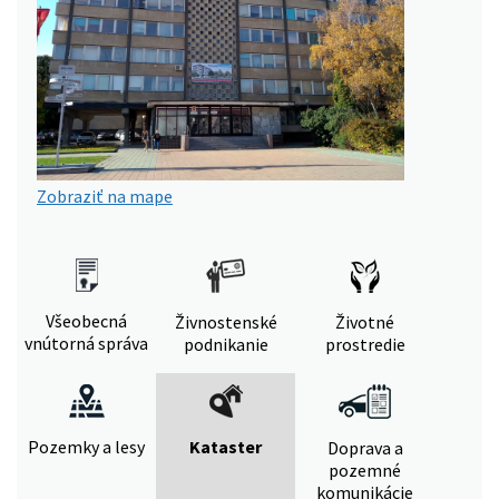
Zobraziť na mape
Všeobecná
Živnostenské
Životné
vnútorná správa
podnikanie
prostredie
Pozemky a lesy
Kataster
Doprava a
pozemné
komunikácie