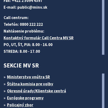
Fax: +421 2 5094 4397
E-mail:
public@minv
.sk
Call centrum:
Telefón: 0800 222 222
Nahlásenie problému:
Kontaktný formulár Call Centra MV SR
PO, UT, ŠT, PIA: 8.00 - 16.00
STREDA: 8.00 - 17.00
SEKCIE MV SR
Ministerstvo vnútra SR
Štátna komisia pre volby
Okresné úrady/Klientske centrá
Európske programy
Policajný zbor