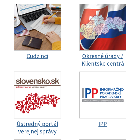
Cudzinci
Okresné úrady /
Klientske centrá
Ústredný portál
IPP
verejnej správy