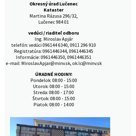
Okresný úrad Lučenec
Kataster
Martina Rázusa 296/32,
Lučenec 984 01
vedúci / riaditeľ odboru
Ing. Miroslav Apjár
telefón: vedúci 096144 6340, 0911 296 910
Registratúra: 0961446344, 0961446345
Informácie: 0961446350, 0961446351
e-mail: Miroslav.Apjar@minv.sk, ok.lc@minv.sk
ÚRADNÉ HODINY:
Pondelok: 08:00 - 15:00
Utorok: 08:00 - 15:00
Streda: 08:00 - 17:00
Štvrtok: 08:00 - 15:00
Piatok: 08:00 - 14:00