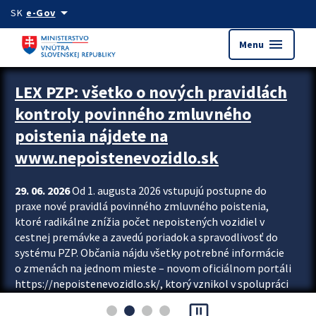
Preskocit na hlavný obsah
arrow_drop_down
SK
e-Gov
menu
Menu
Zastavit automatický posun upútavok
LEX PZP: všetko o nových pravidlách
kontroly povinného zmluvného
poistenia nájdete na
www.nepoistenevozidlo.sk
29. 06. 2026
Od 1. augusta 2026 vstupujú postupne do
praxe nové pravidlá povinného zmluvného poistenia,
ktoré radikálne znížia počet nepoistených vozidiel v
cestnej premávke a zavedú poriadok a spravodlivosť do
systému PZP. Občania nájdu všetky potrebné informácie
o zmenách na jednom mieste – novom oficiálnom portáli
https://nepoistenevozidlo.sk/, ktorý vznikol v spolupráci
Slovenskej kancelárie poisťovateľov (SKP), Slovenskej
pause_presentation
asociácie poisťovní (SLASPO) a Ministerstva vnútra SR.