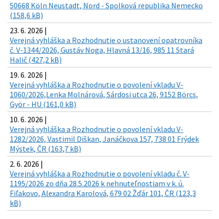
50668 Köln Neustadt, Nord - Spolková republika Nemecko
(158,6 kB)
23. 6. 2026 |
Verejná vyhláška a Rozhodnutie o ustanovení opatrovníka
č. V-1344/2026, Gustáv Noga, Hlavná 13/16, 985 11 Stará
Halič (427,2 kB)
19. 6. 2026 |
Verejná vyhláška a Rozhodnutie o povolení vkladu V-
1060/2026,Lenka Molnárová, Sárdosi utca 26, 9152 Börcs,
Györ - HU (161,0 kB)
10. 6. 2026 |
Verejná vyhláška a Rozhodnutie o povolení vkladu V-
1282/2026, Vastimil Diškan, Janáčkova 157, 738 01 Frýdek
Mýstek, ČR (163,7 kB)
2. 6. 2026 |
Verejná vyhláška a Rozhodnutie o povolení vkladu č. V-
1195/2026 zo dňa 28.5.2026 k nehnuteľnostiam v k. ú.
Fiľakovo, Alexandra Karolová, 679 02 Žďár 101, ČR (123,3
kB)