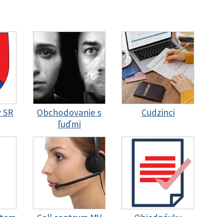
y SR
Obchodovanie s
Cudzinci
ľuďmi