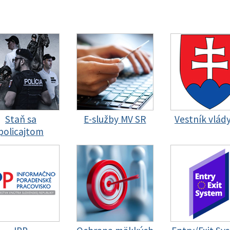
Staň sa
E-služby MV SR
Vestník vlád
policajtom