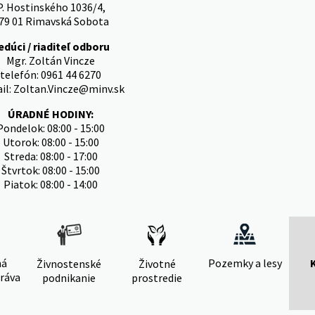
P. Hostinského 1036/4,
79 01 Rimavská Sobota
edúci / riaditeľ odboru
Mgr. Zoltán Vincze
telefón: 0961 44 6270
il: Zoltan.Vincze@minv.sk
ÚRADNÉ HODINY:
Pondelok: 08:00 - 15:00
Utorok: 08:00 - 15:00
Streda: 08:00 - 17:00
Štvrtok: 08:00 - 15:00
Piatok: 08:00 - 14:00
ná
Pozemky a lesy
Živnostenské
Životné
ráva
podnikanie
prostredie