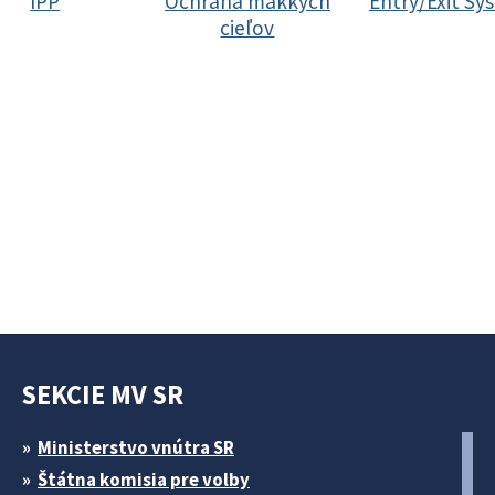
IPP
Ochrana mäkkých
Entry/Exit Sy
cieľov
SEKCIE MV SR
Ministerstvo vnútra SR
Štátna komisia pre volby