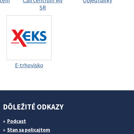
stem
Call centrum MV
Objednávky
SR
E-trhovisko
DÔLEŽITÉ ODKAZY
Podcast
Stan sa policajtom