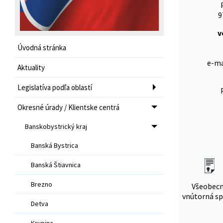
9
v
Úvodná stránka
e-ma
Aktuality
Legislatíva podľa oblastí
Okresné úrady / Klientske centrá
Banskobystrický kraj
Banská Bystrica
Banská Štiavnica
Brezno
Všeobec
vnútorná sp
Detva
Krupina