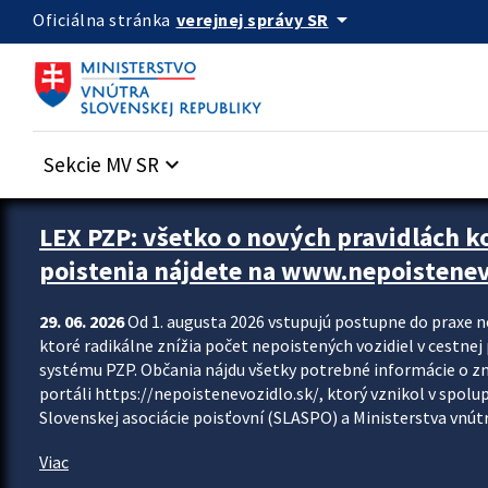
Preskocit na hlavný obsah
arrow_drop_down
verejnej správy SR
Oficiálna stránka
Sekcie MV SR
keyboard_arrow_down
Zastavit automatický posun upútavok
LEX PZP: všetko o nových pravidlách 
poistenia nájdete na www.nepoistenev
29. 06. 2026
Od 1. augusta 2026 vstupujú postupne do praxe 
ktoré radikálne znížia počet nepoistených vozidiel v cestne
systému PZP. Občania nájdu všetky potrebné informácie o 
portáli https://nepoistenevozidlo.sk/, ktorý vznikol v spolu
Slovenskej asociácie poisťovní (SLASPO) a Ministerstva vnútra
Viac