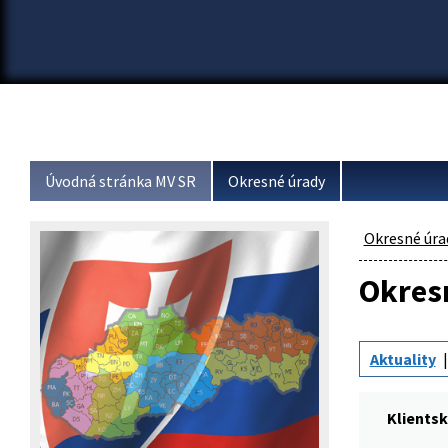
Úvodná stránka MV SR
Okresné úrady
Okresné úra
Okresn
Aktuality
Klients