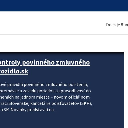
Dnes je 8. 
kontroly povinného zmluvného
ozidlo.sk
nové pravidlá povinného zmluvného poistenia,
j premávke a zavedú poriadok a spravodlivosť do
zmenách na jednom mieste – novom oficiálnom
práci Slovenskej kancelárie poisťovateľov (SKP),
 SR. Novinky predstavili na...