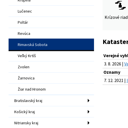
Lučenec
Krízové ria
Poltár
Revúca
Kataster
Rimavská Sobota
Verejné vyh
Veľký Krtíš
3. 8. 2026 |
V
Zvolen
Oznamy
Žarnovica
7. 12. 2021 |
Žiar nad Hronom
Bratislavský kraj
Košický kraj
Nitriansky kraj