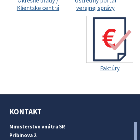
Okresné úrady /
Ústredný portál
Klientske centrá
verejnej správy
Faktúry
KONTAKT
Ministerstvo vnútra SR
Pribinova 2