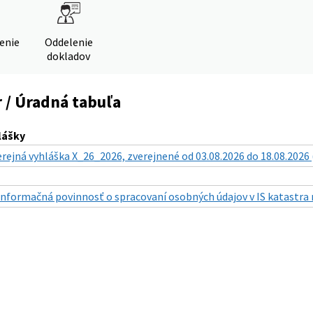
denie
Oddelenie
dokladov
 / Úradná tabuľa
lášky
erejná vyhláška X_26_2026, zverejnené od 03.08.2026 do 18.08.2026 
Informačná povinnosť o spracovaní osobných údajov v IS katastra 