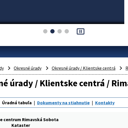
pause_presentation
dy
Okresné úrady
Okresné úrady / Klientske centrá
R
é úrady / Klientske centrá / Ri
Úradná tabuľa
Dokumenty na stiahnutie
Kontakty
ke centrum Rimavská Sobota
Kataster