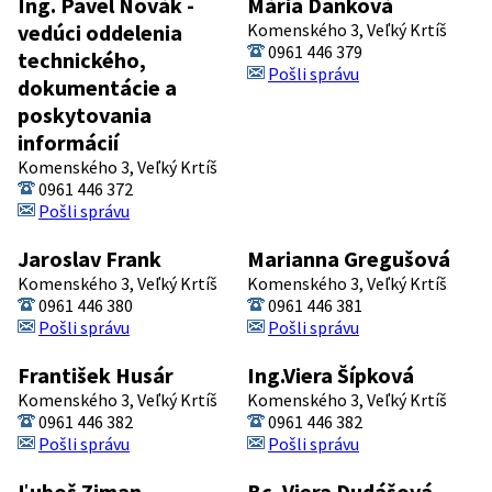
Ing. Pavel Novák -
Mária Danková
vedúci oddelenia
Komenského 3, Veľký Krtíš
0961 446 379
technického,
Pošli správu
dokumentácie a
poskytovania
informácií
Komenského 3, Veľký Krtíš
0961 446 372
Pošli správu
Jaroslav Frank
Marianna Gregušová
Komenského 3, Veľký Krtíš
Komenského 3, Veľký Krtíš
0961 446 380
0961 446 381
Pošli správu
Pošli správu
František Husár
Ing.Viera Šípková
Komenského 3, Veľký Krtíš
Komenského 3, Veľký Krtíš
0961 446 382
0961 446 382
Pošli správu
Pošli správu
Ľuboš Ziman
Bc. Viera Dudášová