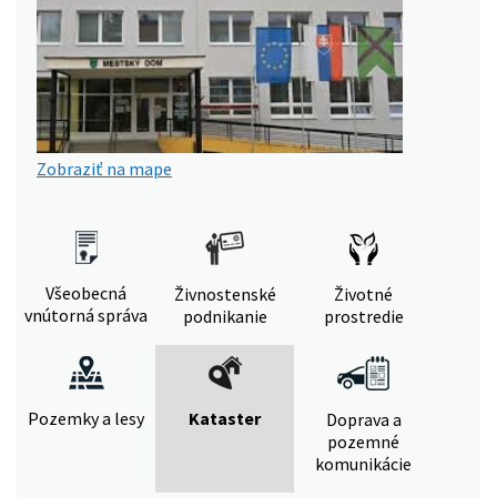
Zobraziť na mape
Všeobecná
Živnostenské
Životné
vnútorná správa
podnikanie
prostredie
Pozemky a lesy
Kataster
Doprava a
pozemné
komunikácie