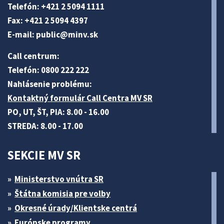
Telefón: +421 2 5094 1111
Fax: +421 2 5094 4397
E-mail:
public@minv
.sk
Call centrum:
Telefón: 0800 222 222
Nahlásenie problému:
Kontaktný formulár Call Centra MV SR
PO, UT, ŠT, PIA: 8.00 - 16.00
STREDA: 8.00 - 17.00
SEKCIE MV SR
Ministerstvo vnútra SR
Štátna komisia pre volby
Okresné úrady/Klientske centrá
Európske programy