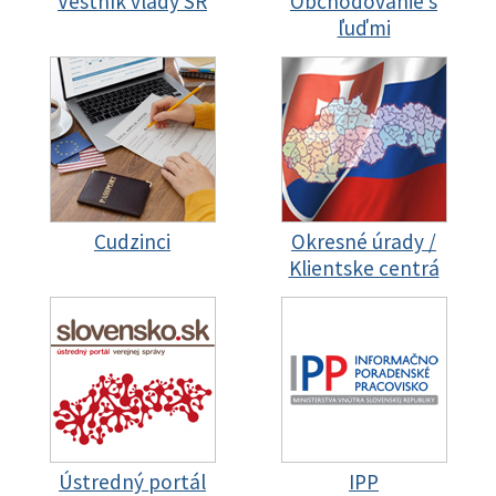
Vestník vlády SR
Obchodovanie s
ľuďmi
Cudzinci
Okresné úrady /
Klientske centrá
Ústredný portál
IPP