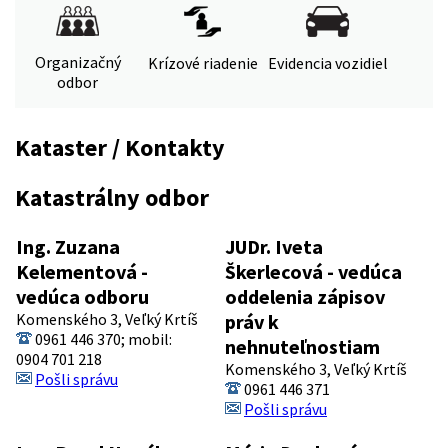
Organizačný
Krízové riadenie
Evidencia vozidiel
odbor
Kataster / Kontakty
Katastrálny odbor
Ing. Zuzana
JUDr. Iveta
Kelementová -
Škerlecová - vedúca
vedúca odboru
oddelenia zápisov
Komenského 3, Veľký Krtíš
práv k
0961 446 370; mobil:
nehnuteľnostiam
0904 701 218
Komenského 3, Veľký Krtíš
Pošli správu
0961 446 371
Pošli správu