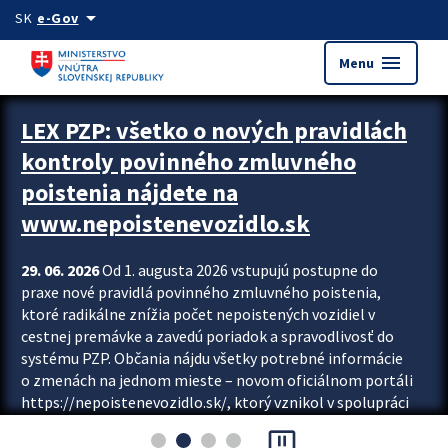
Preskocit na hlavný obsah
arrow_drop_down
SK
e-Gov
menu
Menu
Zastavit automatický posun upútavok
LEX PZP: všetko o nových pravidlách
kontroly povinného zmluvného
poistenia nájdete na
www.nepoistenevozidlo.sk
29. 06. 2026
Od 1. augusta 2026 vstupujú postupne do
praxe nové pravidlá povinného zmluvného poistenia,
ktoré radikálne znížia počet nepoistených vozidiel v
cestnej premávke a zavedú poriadok a spravodlivosť do
systému PZP. Občania nájdu všetky potrebné informácie
o zmenách na jednom mieste – novom oficiálnom portáli
https://nepoistenevozidlo.sk/, ktorý vznikol v spolupráci
Slovenskej kancelárie poisťovateľov (SKP), Slovenskej
pause_presentation
asociácie poisťovní (SLASPO) a Ministerstva vnútra SR.