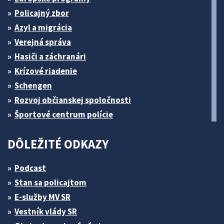
Policajný zbor
Azyl a migrácia
Verejná správa
Hasiči a záchranári
Krízové riadenie
Schengen
Rozvoj občianskej spoločnosti
Športové centrum polície
DÔLEŽITÉ ODKAZY
Podcast
Stan sa policajtom
E-služby MV SR
Vestník vlády SR