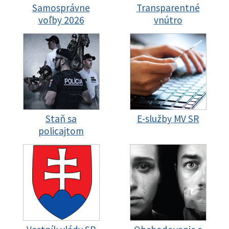
Samosprávne
Transparentné
voľby 2026
vnútro
Staň sa
E-služby MV SR
policajtom