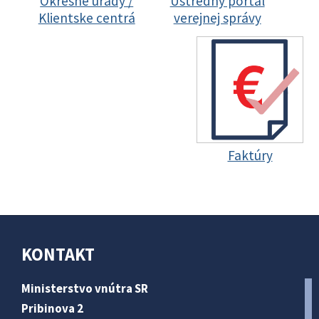
Okresné úrady /
Ústredný portál
Klientske centrá
verejnej správy
Faktúry
KONTAKT
Ministerstvo vnútra SR
Pribinova 2