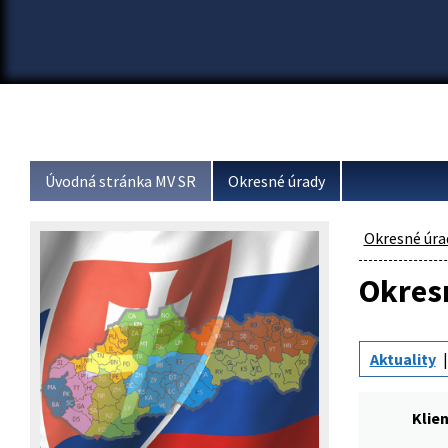
Úvodná stránka MV SR
Okresné úrady
Okresné úra
Okresn
Aktuality
Klie