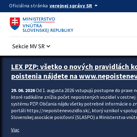
Preskocit na hlavný obsah
arrow_drop_down
verejnej správy SR
Oficiálna stránka
Sekcie MV SR
keyboard_arrow_down
Zastavit automatický posun upútavok
LEX PZP: všetko o nových pravidlách 
poistenia nájdete na www.nepoistenev
29. 06. 2026
Od 1. augusta 2026 vstupujú postupne do praxe 
ktoré radikálne znížia počet nepoistených vozidiel v cestne
systému PZP. Občania nájdu všetky potrebné informácie o 
portáli https://nepoistenevozidlo.sk/, ktorý vznikol v spolu
Slovenskej asociácie poisťovní (SLASPO) a Ministerstva vnútra
Viac