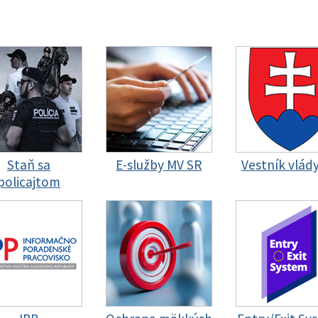
Staň sa
E-služby MV SR
Vestník vlád
policajtom