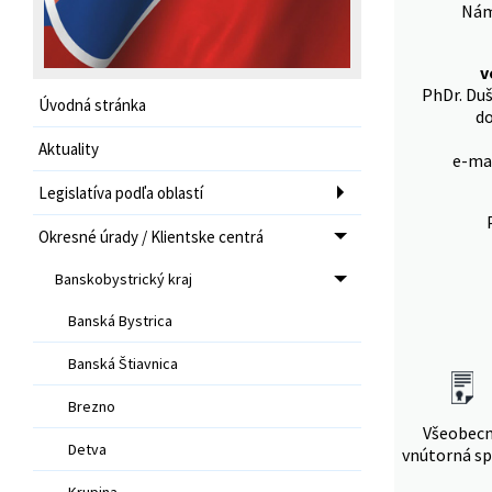
Náme
v
PhDr. Duš
Úvodná stránka
do
Aktuality
e-mai
Legislatíva podľa oblastí
Okresné úrady / Klientske centrá
Banskobystrický kraj
Banská Bystrica
Banská Štiavnica
Brezno
Všeobec
Detva
vnútorná sp
Krupina