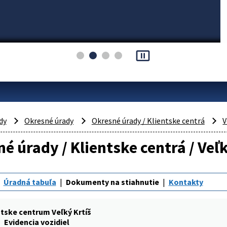
pause_presentation
dy
Okresné úrady
Okresné úrady / Klientske centrá
V
é úrady / Klientske centrá / Veľk
Úradná tabuľa
Dokumenty na stiahnutie
Kontakty
ntske centrum Veľký Krtíš
Evidencia vozidiel