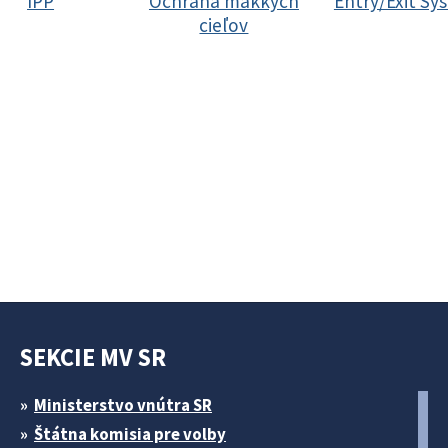
IPP
Ochrana mäkkých
Entry/Exit Sy
cieľov
SEKCIE MV SR
Ministerstvo vnútra SR
Štátna komisia pre volby