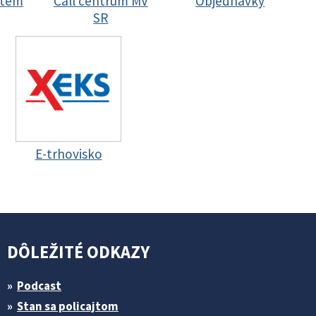
stem
Call centrum MV
Objednávky
SR
E-trhovisko
DÔLEŽITÉ ODKAZY
Podcast
Stan sa policajtom