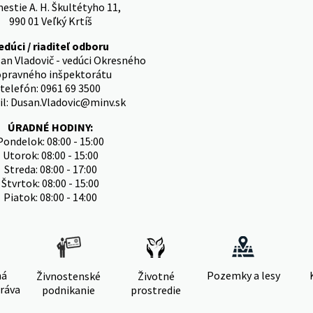
stie A. H. Škultétyho 11,
990 01 Veľký Krtíš
edúci / riaditeľ odboru
an Vladovič - vedúci Okresného
pravného inšpektorátu
telefón: 0961 69 3500
l: Dusan.Vladovic@minv.sk
ÚRADNÉ HODINY:
Pondelok: 08:00 - 15:00
Utorok: 08:00 - 15:00
Streda: 08:00 - 17:00
Štvrtok: 08:00 - 15:00
Piatok: 08:00 - 14:00
ná
Pozemky a lesy
Živnostenské
Životné
ráva
podnikanie
prostredie