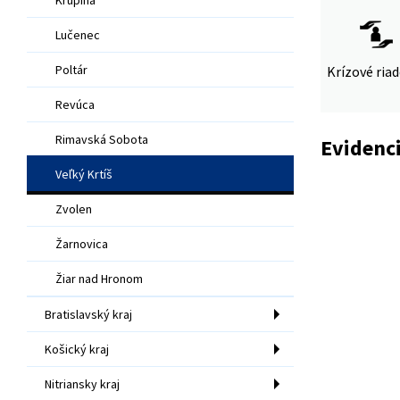
Lučenec
Poltár
Krízové ria
Revúca
Rimavská Sobota
Evidenci
Veľký Krtíš
Zvolen
Žarnovica
Žiar nad Hronom
Bratislavský kraj
Košický kraj
Nitriansky kraj