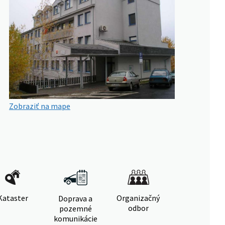
Zobraziť na mape
Kataster
Organizačný
Doprava a
odbor
pozemné
komunikácie