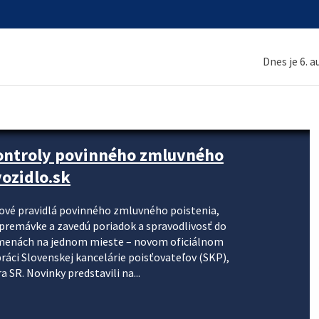
Dnes je 6. 
kontroly povinného zmluvného
ozidlo.sk
nové pravidlá povinného zmluvného poistenia,
j premávke a zavedú poriadok a spravodlivosť do
zmenách na jednom mieste – novom oficiálnom
práci Slovenskej kancelárie poisťovateľov (SKP),
 SR. Novinky predstavili na...