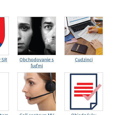
y SR
Obchodovanie s
Cudzinci
ľuďmi