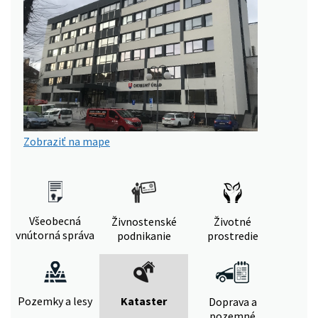
Zobraziť na mape
Všeobecná
Živnostenské
Životné
vnútorná správa
podnikanie
prostredie
Pozemky a lesy
Kataster
Doprava a
pozemné