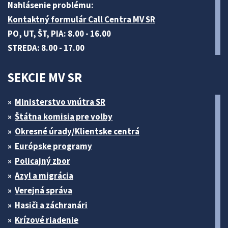
Nahlásenie problému:
Kontaktný formulár Call Centra MV SR
PO, UT, ŠT, PIA: 8.00 - 16.00
STREDA: 8.00 - 17.00
SEKCIE MV SR
Ministerstvo vnútra SR
Štátna komisia pre volby
Okresné úrady/Klientske centrá
Európske programy
Policajný zbor
Azyl a migrácia
Verejná správa
Hasiči a záchranári
Krízové riadenie