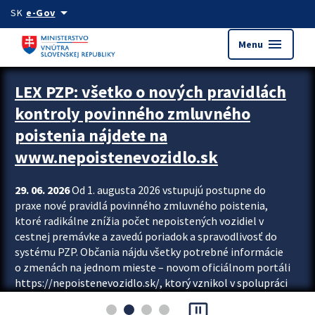
Preskocit na hlavný obsah
arrow_drop_down
SK
e-Gov
menu
Menu
Zastavit automatický posun upútavok
LEX PZP: všetko o nových pravidlách
kontroly povinného zmluvného
poistenia nájdete na
www.nepoistenevozidlo.sk
29. 06. 2026
Od 1. augusta 2026 vstupujú postupne do
praxe nové pravidlá povinného zmluvného poistenia,
ktoré radikálne znížia počet nepoistených vozidiel v
cestnej premávke a zavedú poriadok a spravodlivosť do
systému PZP. Občania nájdu všetky potrebné informácie
o zmenách na jednom mieste – novom oficiálnom portáli
https://nepoistenevozidlo.sk/, ktorý vznikol v spolupráci
Slovenskej kancelárie poisťovateľov (SKP), Slovenskej
pause_presentation
asociácie poisťovní (SLASPO) a Ministerstva vnútra SR.