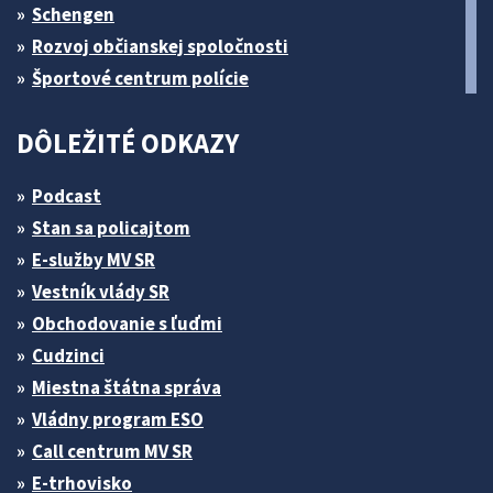
Schengen
Rozvoj občianskej spoločnosti
Športové centrum polície
DÔLEŽITÉ ODKAZY
Podcast
Stan sa policajtom
E-služby MV SR
Vestník vlády SR
Obchodovanie s ľuďmi
Cudzinci
Miestna štátna správa
Vládny program ESO
Call centrum MV SR
E-trhovisko