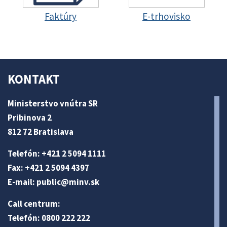
Faktúry
E-trhovisko
KONTAKT
Ministerstvo vnútra SR
Pribinova 2
812 72 Bratislava
Telefón: +421 2 5094 1111
Fax: +421 2 5094 4397
E-mail:
public@minv
.sk
Call centrum:
Telefón: 0800 222 222