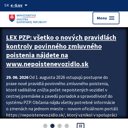
Preskocit na hlavný obsah
arrow_drop_down
SK
e-Gov
menu
Menu
Zastavit automatický posun upútavok
LEX PZP: všetko o nových pravidlách
kontroly povinného zmluvného
poistenia nájdete na
www.nepoistenevozidlo.sk
29. 06. 2026
Od 1. augusta 2026 vstupujú postupne do
praxe nové pravidlá povinného zmluvného poistenia,
ktoré radikálne znížia počet nepoistených vozidiel v
cestnej premávke a zavedú poriadok a spravodlivosť do
systému PZP. Občania nájdu všetky potrebné informácie
o zmenách na jednom mieste – novom oficiálnom portáli
https://nepoistenevozidlo.sk/, ktorý vznikol v spolupráci
Slovenskej kancelárie poisťovateľov (SKP), Slovenskej
pause_presentation
asociácie poisťovní (SLASPO) a Ministerstva vnútra SR.