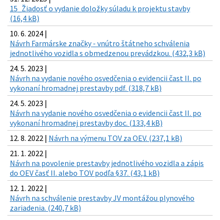
15_Žiadosť o vydanie doložky súladu k projektu stavby
(16,4 kB)
10. 6. 2024 |
Návrh Farmárske značky - vnútro štátneho schválenia
jednotlivého vozidla s obmedzenou prevádzkou. (432,3 kB)
24. 5. 2023 |
Návrh na vydanie nového osvedčenia o evidencii čast II. po
vykonaní hromadnej prestavby pdf. (318,7 kB)
24. 5. 2023 |
Návrh na vydanie nového osvedčenia o evidencii čast II. po
vykonaní hromadnej prestavby doc. (133,4 kB)
12. 8. 2022 |
Návrh na výmenu TOV za OEV. (237,1 kB)
21. 1. 2022 |
Návrh na povolenie prestavby jednotlivého vozidla a zápis
do OEV časť II. alebo TOV podľa §37. (43,1 kB)
12. 1. 2022 |
Návrh na schválenie prestavby JV montážou plynového
zariadenia. (240,7 kB)