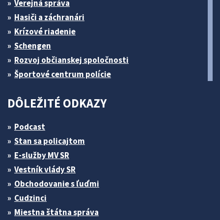
Verejná správa
Hasiči a záchranári
Krízové riadenie
Schengen
Rozvoj občianskej spoločnosti
Športové centrum polície
DÔLEŽITÉ ODKAZY
Podcast
Stan sa policajtom
E-služby MV SR
Vestník vlády SR
Obchodovanie s ľuďmi
Cudzinci
Miestna štátna správa