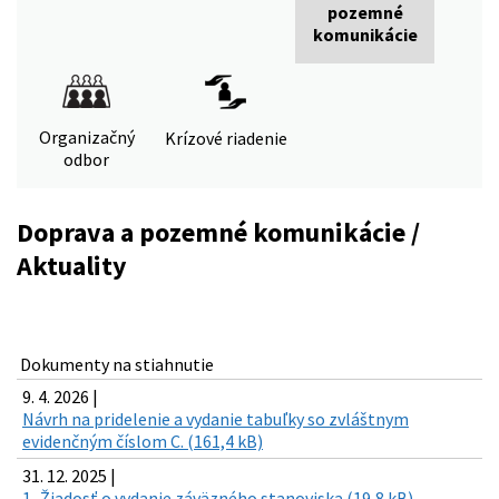
pozemné
komunikácie
Organizačný
Krízové riadenie
odbor
Doprava a pozemné komunikácie /
Aktuality
Dokumenty na stiahnutie
9. 4. 2026 |
Návrh na pridelenie a vydanie tabuľky so zvláštnym
evidenčným číslom C. (161,4 kB)
31. 12. 2025 |
1_Žiadosť o vydanie záväzného stanoviska (19,8 kB)