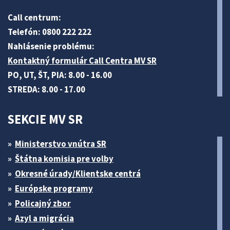
Call centrum:
Telefón: 0800 222 222
Nahlásenie problému:
Kontaktný formulár Call Centra MV SR
PO, UT, ŠT, PIA: 8.00 - 16.00
STREDA: 8.00 - 17.00
SEKCIE MV SR
Ministerstvo vnútra SR
Štátna komisia pre volby
Okresné úrady/Klientske centrá
Európske programy
Policajný zbor
Azyl a migrácia