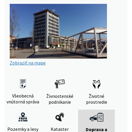
Zobraziť na mape
Všeobecná
Živnostenské
Životné
vnútorná správa
podnikanie
prostredie
Pozemky a lesy
Kataster
Doprava a