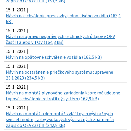
zápis do OEV časť II (163,5 kB)
15. 1. 2021 |
Návrh na schválenie prestavby jednotlivého vozidla (163,1
kB)
15. 1. 2021 |
Návrh na opravu nesprávnych technických údajov v OEV
časť II alebo v TOV (164,3 kB)
15. 1. 2021 |
Návrh na opätovné schválenie vozidla (162,5 kB)
15. 1. 2021 |
Návrh na odstránenie priečkového systému : upravene
23.1.2023 (234,5 kB)
15. 1. 2021 |
Návrh na montáž plynového zariadenia ktoré má udelené
typové schválenie retrofitný systém (162,9 kB)
15. 1. 2021 |
Návrh na montáž a demontáž zvláštnych výstražných
svetiel modrej farby zvukových výstražných znamení a
zápis do OEV časť II (242,8 kB)