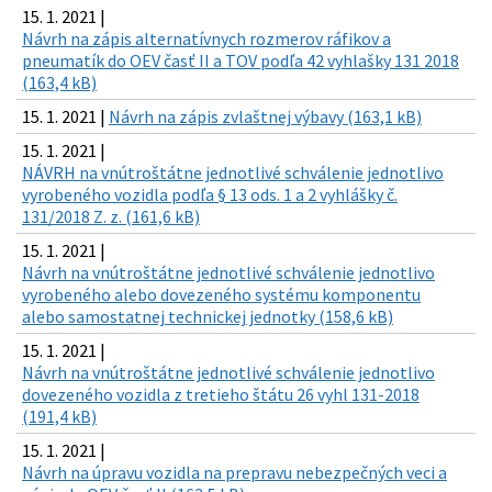
15. 1. 2021 |
Návrh na zápis alternatívnych rozmerov ráfikov a
pneumatík do OEV časť II a TOV podľa 42 vyhlašky 131 2018
(163,4 kB)
15. 1. 2021 |
Návrh na zápis zvlaštnej výbavy (163,1 kB)
15. 1. 2021 |
NÁVRH na vnútroštátne jednotlivé schválenie jednotlivo
vyrobeného vozidla podľa § 13 ods. 1 a 2 vyhlášky č.
131/2018 Z. z. (161,6 kB)
15. 1. 2021 |
Návrh na vnútroštátne jednotlivé schválenie jednotlivo
vyrobeného alebo dovezeného systému komponentu
alebo samostatnej technickej jednotky (158,6 kB)
15. 1. 2021 |
Návrh na vnútroštátne jednotlivé schválenie jednotlivo
dovezeného vozidla z tretieho štátu 26 vyhl 131-2018
(191,4 kB)
15. 1. 2021 |
Návrh na úpravu vozidla na prepravu nebezpečných veci a