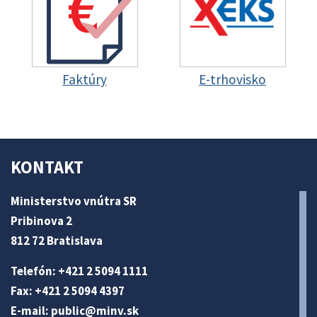
Faktúry
E-trhovisko
KONTAKT
Ministerstvo vnútra SR
Pribinova 2
812 72 Bratislava
Telefón: +421 2 5094 1111
Fax: +421 2 5094 4397
E-mail:
public@minv
.sk