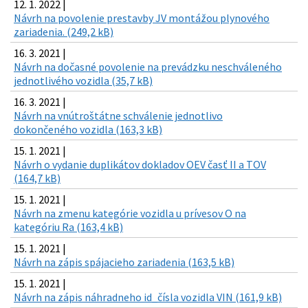
12. 1. 2022 |
Návrh na povolenie prestavby JV montážou plynového
zariadenia. (249,2 kB)
16. 3. 2021 |
Návrh na dočasné povolenie na prevádzku neschváleného
jednotlivého vozidla (35,7 kB)
16. 3. 2021 |
Návrh na vnútroštátne schválenie jednotlivo
dokončeného vozidla (163,3 kB)
15. 1. 2021 |
Návrh o vydanie duplikátov dokladov OEV časť II a TOV
(164,7 kB)
15. 1. 2021 |
Návrh na zmenu kategórie vozidla u prívesov O na
kategóriu Ra (163,4 kB)
15. 1. 2021 |
Návrh na zápis spájacieho zariadenia (163,5 kB)
15. 1. 2021 |
Návrh na zápis náhradneho id_čísla vozidla VIN (161,9 kB)