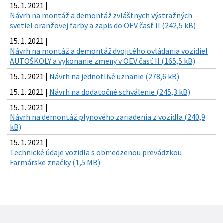
15. 1. 2021 |
Návrh na montáž a demontáž zvláštnych výstražných
svetiel oranžovej farby a zapis do OEV časť II (242,5 kB)
15. 1. 2021 |
Návrh na montáž a demontáž dvojitého ovládania vozidiel
AUTOŠKOLY a vykonanie zmeny v OEV časť II (165,5 kB)
15. 1. 2021 |
Návrh na jednotlivé uznanie (278,6 kB)
15. 1. 2021 |
Návrh na dodatočné schválenie (245,3 kB)
15. 1. 2021 |
Návrh na demontáž plynového zariadenia z vozidla (240,9
kB)
15. 1. 2021 |
Technické údaje vozidla s obmedzenou prevádzkou
Farmárske značky (1,5 MB)