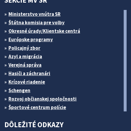
SEKCIE MV SR
Ministerstvo vnútra SR
Štátna komisia pre volby
Okresné úrady/Klientske centrá
Európske programy
Policajný zbor
Azyl a migrácia
Verejná správa
Hasiči a záchranári
Krízové riadenie
Schengen
Rozvoj občianskej spoločnosti
Športové centrum polície
DÔLEŽITÉ ODKAZY