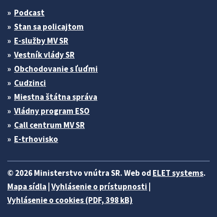
Podcast
Stan sa policajtom
E-služby MV SR
Vestník vlády SR
Obchodovanie s ľuďmi
Cudzinci
Miestna štátna správa
Vládny program ESO
Call centrum MV SR
E-trhovisko
© 2026 Ministerstvo vnútra SR. Web od
ELET systems
.
Mapa sídla
|
Vyhlásenie o prístupnosti
|
Vyhlásenie o cookies (PDF, 398 kB)