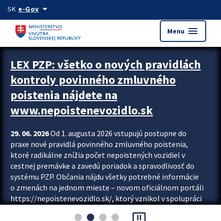
Preskocit na hlavný obsah
arrow_drop_down
SK
e-Gov
menu
Menu
Zastavit automatický posun upútavok
LEX PZP: všetko o nových pravidlách
kontroly povinného zmluvného
poistenia nájdete na
www.nepoistenevozidlo.sk
29. 06. 2026
Od 1. augusta 2026 vstupujú postupne do
praxe nové pravidlá povinného zmluvného poistenia,
ktoré radikálne znížia počet nepoistených vozidiel v
cestnej premávke a zavedú poriadok a spravodlivosť do
systému PZP. Občania nájdu všetky potrebné informácie
o zmenách na jednom mieste – novom oficiálnom portáli
https://nepoistenevozidlo.sk/, ktorý vznikol v spolupráci
Slovenskej kancelárie poisťovateľov (SKP), Slovenskej
pause_presentation
asociácie poisťovní (SLASPO) a Ministerstva vnútra SR.