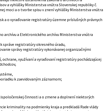
sov a vyhlášky Ministerstva vnútra Slovenskej republiky č.
ej moci a o tvorbe spisu v znení vyhlášky Ministerstva vnútra
ísk a o vyraďovanie registratúry územne príslušných právnych
o archívu a Elektronického archívu Ministerstva vnútra
u k správe registratúry okresného úradu,
vanie správy registratúry vykonávanej organizačnými
, ochrane, využívaní a vyraďovaní registratúry pochádzajúcej
edchodcov,
ystéme,
 poriadku k zaevidovaným záznamom;
rotispoločenskej činnosti a o zmene a doplnení niektorých
cie kriminality na podmienky kraja a predkladá Rade vlády