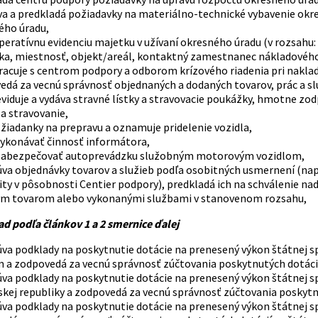
a a predkladá požiadavky na materiálno-technické vybavenie okre
ého úradu,
peratívnu evidenciu majetku v užívaní okresného úradu (v rozsah
ka, miestnosť, objekt/areál, kontaktný zamestnanec nákladového s
racuje s centrom podpory a odborom krízového riadenia pri nakla
dá za vecnú správnosť objednaných a dodaných tovarov, prác a sl
eviduje a vydáva stravné lístky a stravovacie poukážky, hmotne zod
a stravovanie,
 žiadanky na prepravu a oznamuje pridelenie vozidla,
ykonávať činnosť informátora,
abezpečovať autoprevádzku služobným motorovým vozidlom,
úva objednávky tovarov a služieb podľa osobitných usmernení (na
y v pôsobnosti Centier podpory), predkladá ich na schválenie na
m tovarom alebo vykonanými službami v stanovenom rozsahu,
 podľa článkov 1 a 2 smernice ďalej
úva podklady na poskytnutie dotácie na prenesený výkon štátnej 
m a zodpovedá za vecnú správnosť zúčtovania poskytnutých dotác
va podklady na poskytnutie dotácie na prenesený výkon štátnej s
skej republiky a zodpovedá za vecnú správnosť zúčtovania poskyt
va podklady na poskytnutie dotácie na prenesený výkon štátnej s