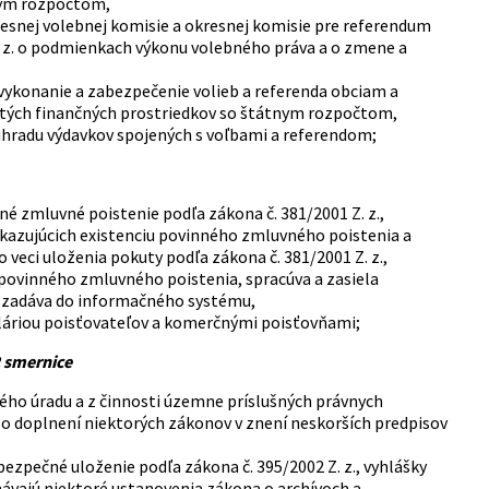
nym rozpočtom,
esnej volebnej komisie a okresnej komisie pre referendum
Z. z. o podmienkach výkonu volebného práva a o zmene a
 vykonanie a zabezpečenie volieb a referenda obciam a
tých finančných prostriedkov so štátnym rozpočtom,
úhradu výdavkov spojených s voľbami a referendom;
é zmluvné poistenie podľa zákona č. 381/2001 Z. z.,
kazujúcich existenciu povinného zmluvného poistenia a
veci uloženia pokuty podľa zákona č. 381/2001 Z. z.,
 povinného zmluvného poistenia, spracúva a zasiela
y zadáva do informačného systému,
eláriou poisťovateľov a komerčnými poisťovňami;
2 smernice
ého úradu a z činnosti územne príslušných právnych
a o doplnení niektorých zákonov v znení neskorších predpisov
bezpečné uloženie podľa zákona č. 395/2002 Z. z., vyhlášky
onávajú niektoré ustanovenia zákona o archívoch a