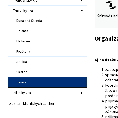
Trenčiansky kraj
Trnavský kraj
Krízové ria
Dunajská Streda
Galanta
Organiz
Hlohovec
Piešťany
a) na úseku
Senica
zabezp
Skalica
spracúv
odstrá
Trnava
koordin
Z. z. o
Žilinský kraj
predpis
prijíma
Zoznam klientskych centier
prijatý
zákona 
prijíma