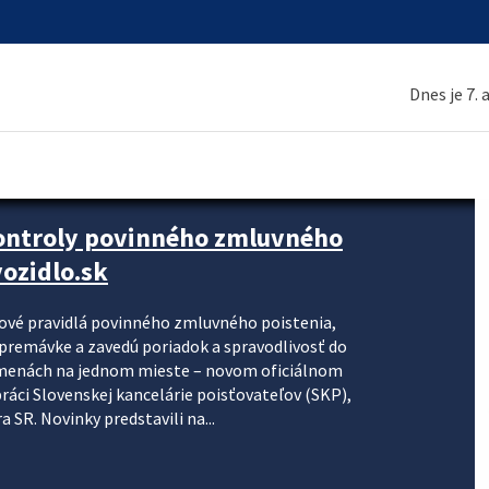
Dnes je 7.
kontroly povinného zmluvného
ozidlo.sk
nové pravidlá povinného zmluvného poistenia,
j premávke a zavedú poriadok a spravodlivosť do
zmenách na jednom mieste – novom oficiálnom
práci Slovenskej kancelárie poisťovateľov (SKP),
 SR. Novinky predstavili na...