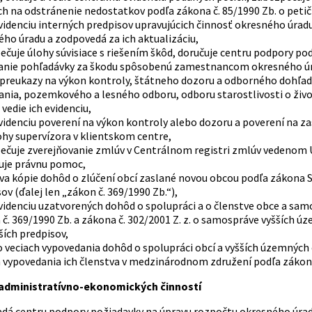
ch na odstránenie nedostatkov podľa zákona č. 85/1990 Zb. o peti
videnciu interných predpisov upravujúcich činnosť okresného úrad
ho úradu a zodpovedá za ich aktualizáciu,
čuje úlohy súvisiace s riešením škôd, doručuje centru podpory pod
anie pohľadávky za škodu spôsobenú zamestnancom okresného ú
 preukazy na výkon kontroly, štátneho dozoru a odborného doh
ania, pozemkového a lesného odboru, odboru starostlivosti o živ
 vedie ich evidenciu,
evidenciu poverení na výkon kontroly alebo dozoru a poverení na 
ohy supervízora v klientskom centre,
ečuje zverejňovanie zmlúv v Centrálnom registri zmlúv vedenom Ú
uje právnu pomoc,
a kópie dohôd o zlúčení obcí zaslané novou obcou podľa zákona S
ov (ďalej len „zákon č. 369/1990 Zb.“),
evidenciu uzatvorených dohôd o spolupráci a o členstve obce a sa
č. 369/1990 Zb. a zákona č. 302/2001 Z. z. o samospráve vyšších 
ích predpisov,
 veciach vypovedania dohôd o spolupráci obcí a vyšších územných
 vypovedania ich členstva v medzinárodnom združení podľa zákona 
 administratívno-ekonomických činností
adá centru podpory požiadavky na úpravu rozpočtu okresného úradu