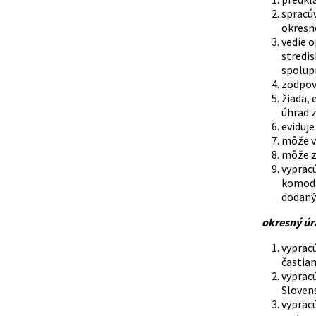
spracúv
okresn
vedie o
stredis
spolup
zodpove
žiada, 
úhrad z
eviduje
môže v
môže z
vyprac
komodit
dodaný
okresný úrad
vyprac
častia
vypracú
Sloven
vypracú