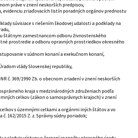
čnom práve v znení neskorších predpisov,
u, evidenciu zriaďovacích listín poradných orgánov prednostu
klady súvisiace s riešením škodovej udalosti a podklady na
radu,
ľadu štátnym zamestnancom odboru živnostenského
otné prostredie a odboru opravných prostriedkov okresného
zastupovanie v súdnom konaní a exekučnom konaní,
radom vlády Slovenskej republiky,
NR č. 369/1990 Zb. o obecnom zriadení v znení neskorších
mosprávneho kraja v medzinárodných združeniach podľa
územných celkov (zákon o samosprávnych krajoch) v znení
 celkov s územnými celkami a orgánmi iných štátov a vo
č. 162/2015 Z. z. Správny súdny poriadok;
 a sleduje výstupy o čerpaní rozpočtu okresného úradu,