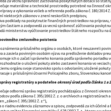
edá za vecnú správnosť zúčtovania poskytnutých dotácií so štát
ečuje materiálne a technické prostriedky potrebné na činnosť okr
rípravy a vykonania volieb a referenda podľa zákona č. 180/2014 
í niektorých zákonov v znení neskorších predpisov,
va podklady na poskytnutie finančných prostriedkov na prípravu,
ým častiam a zodpovedá za vecnú správnosť zúčtovania poskytnu
adá ministerstvu vyúčtovanie prostriedkov štátneho rozpočtu na 
 povinného zmluvného poistenia
 oznámenia príslušného orgánu o osobách, ktoré neuzavreli povinn
va a zasiela povinným osobám výzvu na predloženie dokladov preu
muje ich o začatí správneho konania podľa správneho poriadku vo 
rozhodnutie o uložení pokuty alebo zastavení konania vo veciach
ciemu orgánu svoje stanovisko spolu s odvolaním; uložené pokut
racuje s príslušnými útvarmi Policajného zboru, Slovenskou kanc
správy registratúry a podateľne
okresný úrad podľa článku 1 a 
čuje odbornú správu registratúry pochádzajúcu z činnosti okresn
dcov podľa zákona č. 395/2002 Z. z. o archívoch a registratúrach 
len „zákon č. 395/2002 Z. z.“),
a o riadnu evidenciu záznamov a spisov, zodpovedá za ich účelné a 
rstva vnútra Slovenskej republiky č. 628/2002 Z. z., ktorou sa vyk