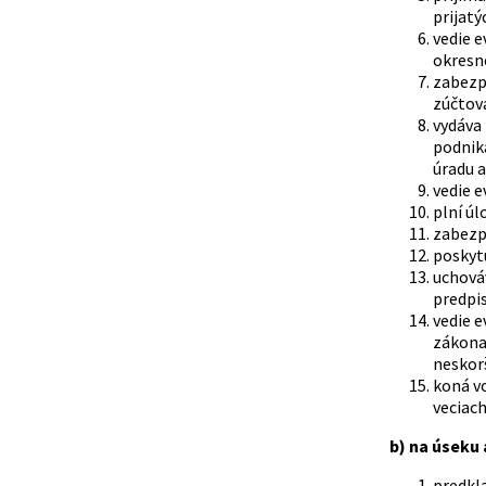
prijatý
vedie e
okresné
zabezpe
zúčtov
vydáva
podnik
úradu a
vedie 
plní úl
zabezp
poskyt
uchováv
predpis
vedie 
zákona 
neskorš
koná vo
veciach
b) na úseku
predkl