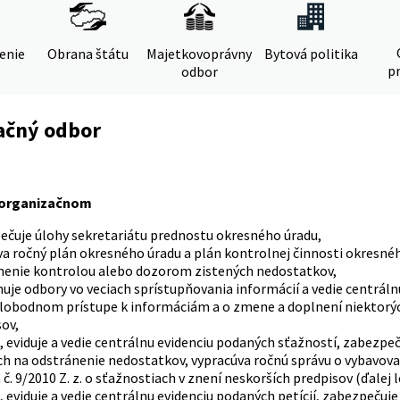
denie
Obrana štátu
Majetkovoprávny
Bytová politika
pr
odbor
ačný odbor
 organizačnom
ečuje úlohy sekretariátu prednostu okresného úradu,
a ročný plán okresného úradu a plán kontrolnej činnosti okresného
nenie kontrolou alebo dozorom zistených nedostatkov,
uje odbory vo veciach sprístupňovania informácií a vedie centrál
 slobodnom prístupe k informáciám a o zmene a doplnení niektorý
ov,
, eviduje a vedie centrálnu evidenciu podaných sťažností, zabezpeč
ch na odstránenie nedostatkov, vypracúva ročnú správu o vybavovan
č. 9/2010 Z. z. o sťažnostiach v znení neskorších predpisov (ďalej le
, eviduje a vedie centrálnu evidenciu podaných petícií, zabezpečuj