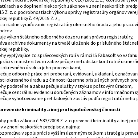
atúrach a o doplnení niektorých zákonov v znení neskorších predpi
5 Z. z. o podrobnostiach výkonu správy registratúry orgánov verejn
kej republiky č. 49/2019 Z. z.,
a o riadne vyraďovanie registratúry okresného úradu a jeho pracov
odcov,
je výkon štátneho odborného dozoru nad správou registratúry,
va archívne dokumenty na trvalé uloženie do príslušného štátneh
kej republiky,
ohy vyplývajúce zo správcovských rolí v rámci IS Fabasoft vo vzťah
upráci s ministerstvom zabezpečuje metodicko-kontrolné usmerňo
i okresného úradu a jeho pracoviskami,
čuje odborné práce pri preberaní, evidovaní, ukladaní, označovaní
sti okresného úradu a z činnosti územne príslušných právnych pr
ohy podateľne a zabezpečuje služby v styku s poštovým úradom,
ečuje centrálnu evidenciu doručených záznamov v informačnom s
ečuje vyhotovovanie prehľadových zostáv podľa registratúrneho
prevencie kriminality a inej protispoločenskej činnosti
ohy podľa zákona č. 583/2008 Z. z. o prevencii kriminality a inej p
 v znení neskorších predpisov, najmä:
ozpracúva v spolupráci s vyšším územným celkom stratégiu preven