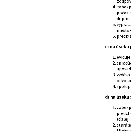
zodpov
zabezp
počas p
doplnen
vypracú
mestsk
predkl
c) na úseku
eviduje
spracú
upovedo
vydáva 
odvola
spolup
d) na úseku 
zabezpe
predcho
(ďalej 
stará s
Ministe