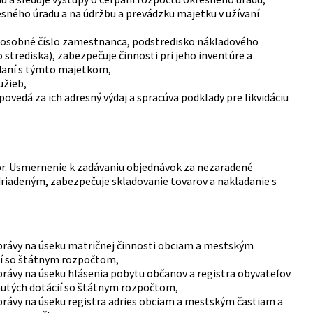
sného úradu a na údržbu a prevádzku majetku v užívaní
u: osobné číslo zamestnanca, podstredisko nákladového
trediska), zabezpečuje činnosti pri jeho inventúre a
daní s týmto majetkom,
užieb,
povedá za ich adresný výdaj a spracúva podklady pre likvidáciu
pr. Usmernenie k zadávaniu objednávok za nezaradené
driadeným, zabezpečuje skladovanie tovarov a nakladanie s
správy na úseku matričnej činnosti obciam a mestským
ií so štátnym rozpočtom,
právy na úseku hlásenia pobytu občanov a registra obyvateľov
nutých dotácií so štátnym rozpočtom,
právy na úseku registra adries obciam a mestským častiam a