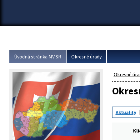
Úvodná stránka MV SR
Okresné úrady
Okresné úra
Okresn
Aktuality
Kl