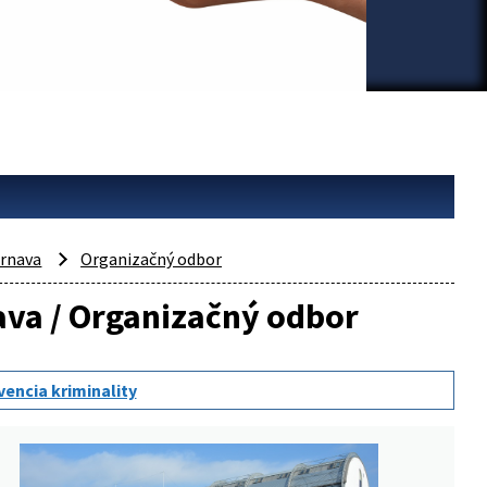
rnava
Organizačný odbor
nava / Organizačný odbor
vencia kriminality