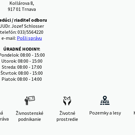
Kollárova 8,
917 01 Trnava
edúci / riaditeľ odboru
JUDr. Jozef Schlosser
telefón: 033/5564220
e-mail:
Pošli správu
ÚRADNÉ HODINY:
Pondelok: 08:00 - 15:00
Utorok: 08:00 - 15:00
Streda: 08:00 - 17:00
Štvrtok: 08:00 - 15:00
Piatok: 08:00 - 14:00
ná
Pozemky a lesy
Živnostenské
Životné
ráva
podnikanie
prostredie