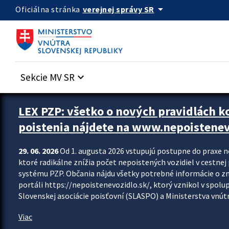
Preskocit na hlavný obsah
arrow_drop_down
verejnej správy SR
Oficiálna stránka
Sekcie MV SR
keyboard_arrow_down
Zastavit automatický posun upútavok
LEX PZP: všetko o nových pravidlách 
poistenia nájdete na www.nepoistenev
29. 06. 2026
Od 1. augusta 2026 vstupujú postupne do praxe 
ktoré radikálne znížia počet nepoistených vozidiel v cestne
systému PZP. Občania nájdu všetky potrebné informácie o 
portáli https://nepoistenevozidlo.sk/, ktorý vznikol v spolu
Slovenskej asociácie poisťovní (SLASPO) a Ministerstva vnútra
Viac