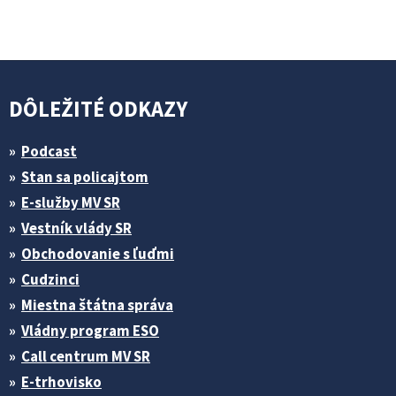
DÔLEŽITÉ ODKAZY
Podcast
Stan sa policajtom
E-služby MV SR
Vestník vlády SR
Obchodovanie s ľuďmi
Cudzinci
Miestna štátna správa
Vládny program ESO
Call centrum MV SR
E-trhovisko