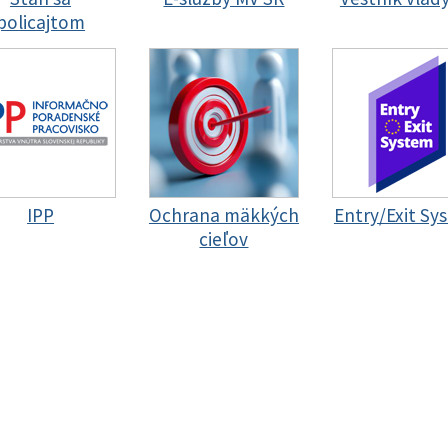
policajtom
IPP
Ochrana mäkkých
Entry/Exit Sy
cieľov