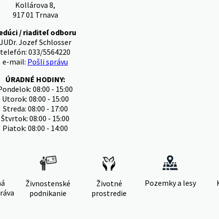
Kollárova 8,
917 01 Trnava
edúci / riaditeľ odboru
JUDr. Jozef Schlosser
telefón: 033/5564220
e-mail:
Pošli správu
ÚRADNÉ HODINY:
Pondelok: 08:00 - 15:00
Utorok: 08:00 - 15:00
Streda: 08:00 - 17:00
Štvrtok: 08:00 - 15:00
Piatok: 08:00 - 14:00
ná
Pozemky a lesy
Živnostenské
Životné
ráva
podnikanie
prostredie