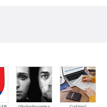
y SR
Obchodovanie s
Cudzinci