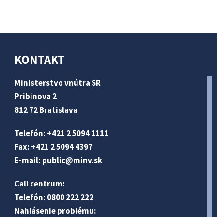
KONTAKT
Ministerstvo vnútra SR
Pribinova 2
812 72 Bratislava
Telefón: +421 2 5094 1111
Fax: +421 2 5094 4397
E-mail:
public@minv
.sk
Call centrum:
Telefón: 0800 222 222
Nahlásenie problému: