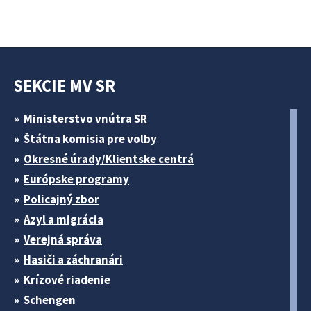
SEKCIE MV SR
Ministerstvo vnútra SR
Štátna komisia pre volby
Okresné úrady/Klientske centrá
Európske programy
Policajný zbor
Azyl a migrácia
Verejná správa
Hasiči a záchranári
Krízové riadenie
Schengen