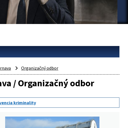
rnava
Organizačný odbor
nava / Organizačný odbor
vencia kriminality