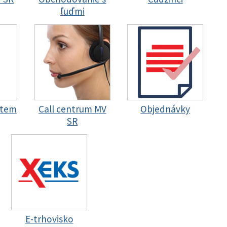
ľuďmi
stem
Call centrum MV
Objednávky
SR
E-trhovisko