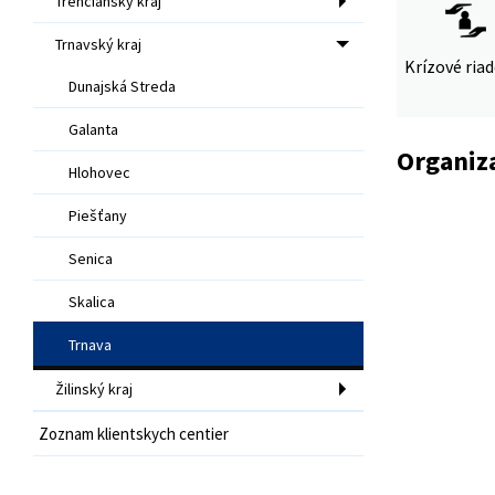
Trenčiansky kraj
Trnavský kraj
Krízové ria
Dunajská Streda
Galanta
Organiza
Hlohovec
Piešťany
Senica
Skalica
Trnava
Žilinský kraj
Zoznam klientskych centier