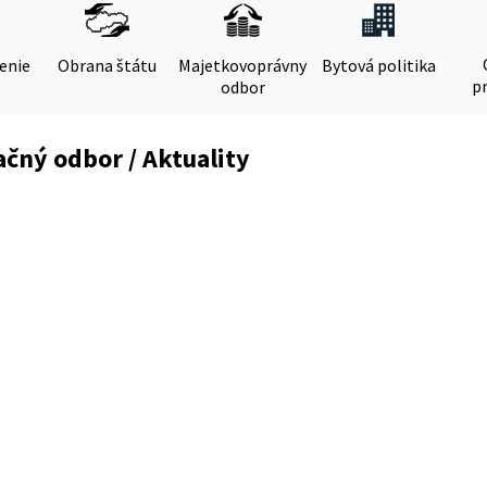
denie
Obrana štátu
Majetkovoprávny
Bytová politika
pr
odbor
čný odbor / Aktuality