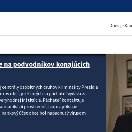
Dnes je 8. 
kontroly povinného zmluvného
ozidlo.sk
nové pravidlá povinného zmluvného poistenia,
j premávke a zavedú poriadok a spravodlivosť do
zmenách na jednom mieste – novom oficiálnom
práci Slovenskej kancelárie poisťovateľov (SKP),
 SR. Novinky predstavili na...