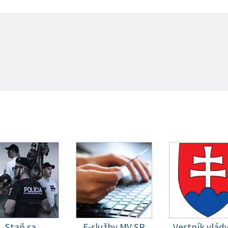
Staň sa
E-služby MV SR
Vestník vlád