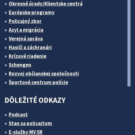
Okresné úrady/Klientske centrá
Európske programy
Policajný zbor
Azyl a migrácia
Verejná správa
Hasiči a záchranári
Krízové riadenie
Schengen
Rozvoj občianskej spoločnosti
Športové centrum polície
DÔLEŽITÉ ODKAZY
Podcast
Stan sa policajtom
E-služby MV SR