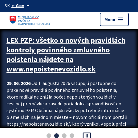
Preskocit na hlavný obsah
arrow_drop_down
SK
e-Gov
menu
Menu
Zastavit automatický posun upútavok
LEX PZP: všetko o nových pravidlách
kontroly povinného zmluvného
poistenia nájdete na
www.nepoistenevozidlo.sk
29. 06. 2026
Od 1. augusta 2026 vstupujú postupne do
praxe nové pravidlá povinného zmluvného poistenia,
ktoré radikálne znížia počet nepoistených vozidiel v
cestnej premávke a zavedú poriadok a spravodlivosť do
systému PZP. Občania nájdu všetky potrebné informácie
o zmenách na jednom mieste – novom oficiálnom portáli
https://nepoistenevozidlo.sk/, ktorý vznikol v spolupráci
Slovenskej kancelárie poisťovateľov (SKP), Slovenskej
pause_presentation
asociácie poisťovní (SLASPO) a Ministerstva vnútra SR.