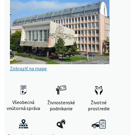
Zobraziť na mape
Všeobecná
Živnostenské
Životné
vnútorná správa
podnikanie
prostredie