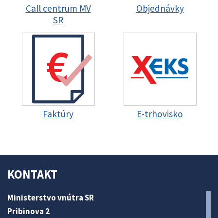
Call centrum MV
Objednávky
SR
Faktúry
E-trhovisko
KONTAKT
Ministerstvo vnútra SR
Pribinova 2