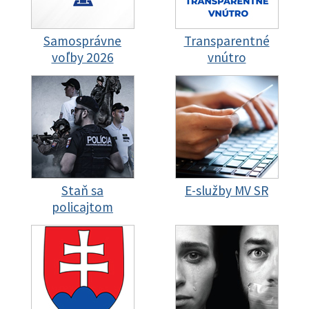
Samosprávne
Transparentné
voľby 2026
vnútro
Staň sa
E-služby MV SR
policajtom