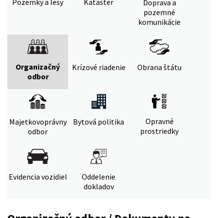
Pozemky a lesy
Kataster
Doprava a
pozemné
komunikácie
Organizačný
Krízové riadenie
Obrana štátu
odbor
Opravné
Majetkovoprávny
Bytová politika
prostriedky
odbor
Evidencia vozidiel
Oddelenie
dokladov