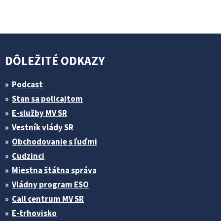
DÔLEŽITÉ ODKAZY
Podcast
Stan sa policajtom
E-služby MV SR
Vestník vlády SR
Obchodovanie s ľuďmi
Cudzinci
Miestna štátna správa
Vládny program ESO
Call centrum MV SR
E-trhovisko