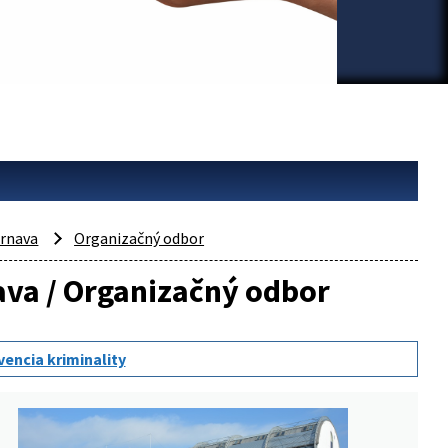
rnava
Organizačný odbor
nava / Organizačný odbor
vencia kriminality