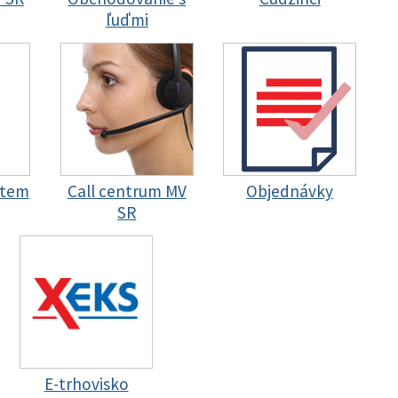
ľuďmi
stem
Call centrum MV
Objednávky
SR
E-trhovisko