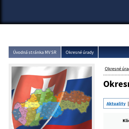
Úvodná stránka MV SR
Okresné úrady
Okresné úra
Okresn
Aktuality
Kl