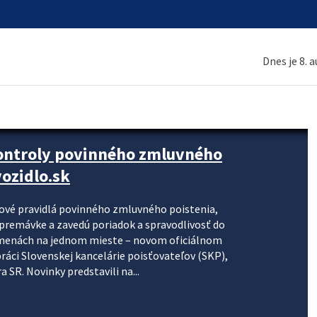
Dnes je 8. 
kontroly povinného zmluvného
ozidlo.sk
nové pravidlá povinného zmluvného poistenia,
j premávke a zavedú poriadok a spravodlivosť do
zmenách na jednom mieste – novom oficiálnom
práci Slovenskej kancelárie poisťovateľov (SKP),
 SR. Novinky predstavili na...