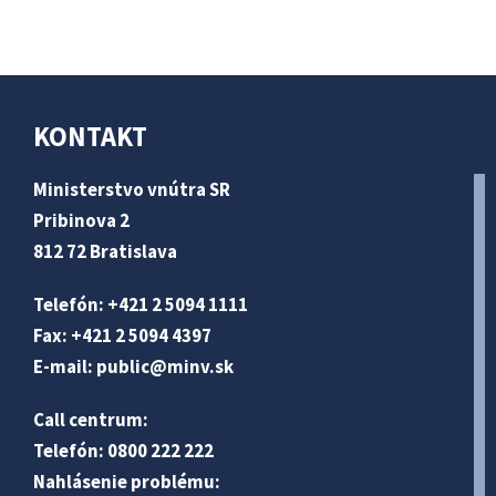
KONTAKT
Ministerstvo vnútra SR
Pribinova 2
812 72 Bratislava
Telefón: +421 2 5094 1111
Fax: +421 2 5094 4397
E-mail:
public@minv
.sk
Call centrum:
Telefón: 0800 222 222
Nahlásenie problému: