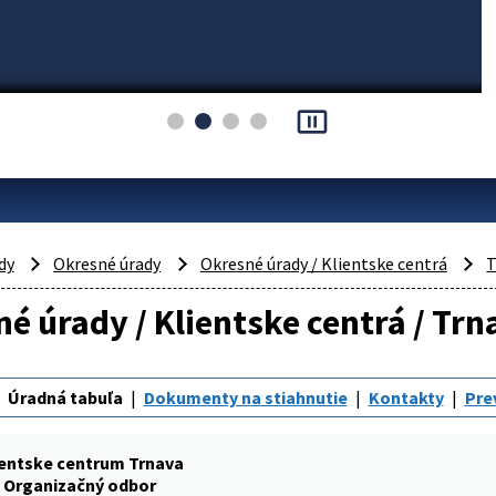
pause_presentation
dy
Okresné úrady
Okresné úrady / Klientske centrá
T
é úrady / Klientske centrá / Tr
Úradná tabuľa
Dokumenty na stiahnutie
Kontakty
Pre
ientske centrum Trnava
Organizačný odbor