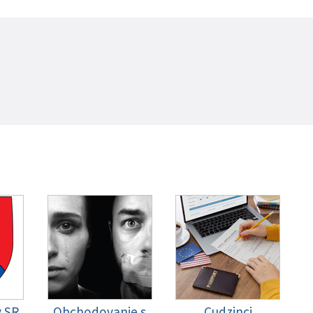
y SR
Obchodovanie s
Cudzinci