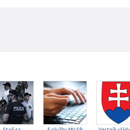
Staň sa
E-služby MV SR
Vestník vlád