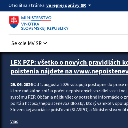
Preskocit na hlavný obsah
arrow_drop_down
verejnej správy SR
Oficiálna stránka
Sekcie MV SR
keyboard_arrow_down
Zastavit automatický posun upútavok
LEX PZP: všetko o nových pravidlách 
poistenia nájdete na www.nepoistenev
29. 06. 2026
Od 1. augusta 2026 vstupujú postupne do praxe 
ktoré radikálne znížia počet nepoistených vozidiel v cestne
systému PZP. Občania nájdu všetky potrebné informácie o 
portáli https://nepoistenevozidlo.sk/, ktorý vznikol v spolu
Slovenskej asociácie poisťovní (SLASPO) a Ministerstva vnútra
Viac