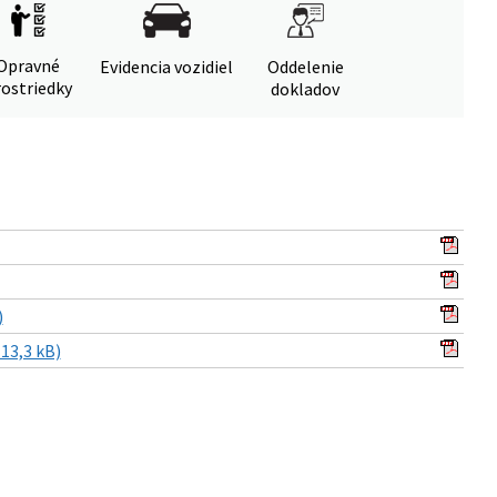
Opravné
Evidencia vozidiel
Oddelenie
ostriedky
dokladov
)
13,3 kB)