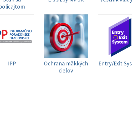
policajtom
IPP
Ochrana mäkkých
Entry/Exit Sy
cieľov