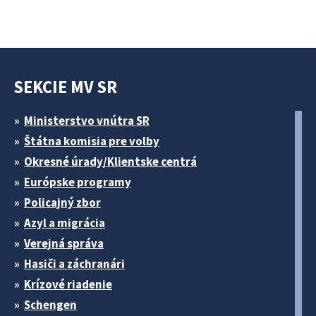
SEKCIE MV SR
Ministerstvo vnútra SR
Štátna komisia pre volby
Okresné úrady/Klientske centrá
Európske programy
Policajný zbor
Azyl a migrácia
Verejná správa
Hasiči a záchranári
Krízové riadenie
Schengen