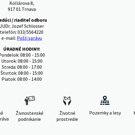
Kollárova 8,
917 01 Trnava
edúci / riaditeľ odboru
JUDr. Jozef Schlosser
telefón: 033/5564220
e-mail:
Pošli správu
ÚRADNÉ HODINY:
Pondelok: 08:00 - 15:00
Utorok: 08:00 - 15:00
Streda: 08:00 - 17:00
Štvrtok: 08:00 - 15:00
Piatok: 08:00 - 14:00
ná
Pozemky a lesy
Živnostenské
Životné
ráva
podnikanie
prostredie