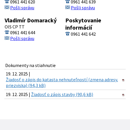
0961 441 620
0961 441 639
Pošli správu
Pošli správu
Vladimír Domaracký
Poskytovanie
OIS CP TT
informácií
0961 441 644
0961 441 642
Pošli správu
Dokumenty na stiahnutie
19. 12. 2025 |
Žiadosť o zápis do katasta nehnuteľností (zmena adresy,
priezviska) (94,3 kB)
19. 12. 2025 |
Žiadosť o zápis stavby (90,6 kB)