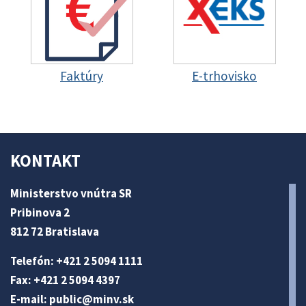
Faktúry
E-trhovisko
KONTAKT
Ministerstvo vnútra SR
Pribinova 2
812 72 Bratislava
Telefón: +421 2 5094 1111
Fax: +421 2 5094 4397
E-mail:
public@minv
.sk