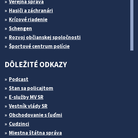
Verejná správa
Hasiči a záchranári
Krízové riadenie
Schengen
Rozvoj občianskej spoločnosti
Športové centrum polície
DÔLEŽITÉ ODKAZY
Podcast
Stan sa policajtom
E-služby MV SR
Vestník vlády SR
Obchodovanie s ľuďmi
Cudzinci
Miestna štátna správa