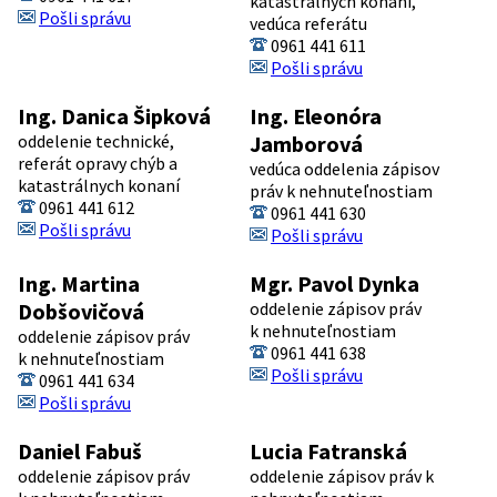
katastrálnych konaní,
Pošli správu
vedúca referátu
0961 441 611
Pošli správu
Ing. Danica Šipková
Ing. Eleonóra
oddelenie technické,
Jamborová
referát opravy chýb a
vedúca oddelenia zápisov
katastrálnych konaní
práv k nehnuteľnostiam
0961 441 612
0961 441 630
Pošli správu
Pošli správu
Ing. Martina
Mgr. Pavol Dynka
Dobšovičová
oddelenie zápisov práv
k nehnuteľnostiam
oddelenie zápisov práv
0961 441 638
k nehnuteľnostiam
Pošli správu
0961 441 634
Pošli správu
Daniel Fabuš
Lucia Fatranská
oddelenie zápisov práv
oddelenie zápisov práv k