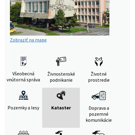
Zobraziť na mape
Všeobecná
Živnostenské
Životné
vnútorná správa
podnikanie
prostredie
Pozemky a lesy
Kataster
Doprava a
pozemné
komunikácie