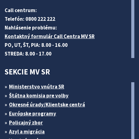
Call centrum:
Telefón: 0800 222 222
Nahlásenie problému:
Kontaktný formulár Call Centra MV SR
PO, UT, ŠT, PIA: 8.00 - 16.00
STREDA: 8.00 - 17.00
SEKCIE MV SR
Ministerstvo vnútra SR
Štátna komisia pre volby
Okresné úrady/Klientske centrá
Európske programy
Policajný zbor
Azyl a migrácia