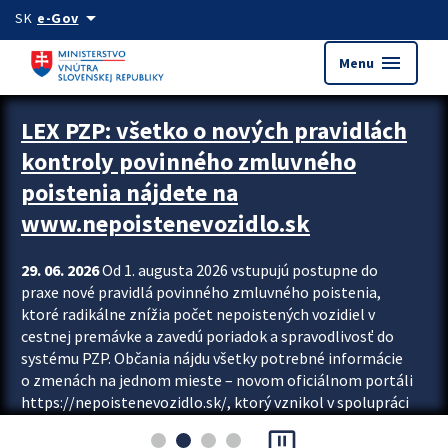
Preskocit na hlavný obsah
arrow_drop_down
SK
e-Gov
menu
Menu
Zastavit automatický posun upútavok
LEX PZP: všetko o nových pravidlách
kontroly povinného zmluvného
poistenia nájdete na
www.nepoistenevozidlo.sk
29. 06. 2026
Od 1. augusta 2026 vstupujú postupne do
praxe nové pravidlá povinného zmluvného poistenia,
ktoré radikálne znížia počet nepoistených vozidiel v
cestnej premávke a zavedú poriadok a spravodlivosť do
systému PZP. Občania nájdu všetky potrebné informácie
o zmenách na jednom mieste – novom oficiálnom portáli
https://nepoistenevozidlo.sk/, ktorý vznikol v spolupráci
Slovenskej kancelárie poisťovateľov (SKP), Slovenskej
pause_presentation
asociácie poisťovní (SLASPO) a Ministerstva vnútra SR.