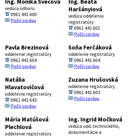
Ing. Monika Švecová
Ing. Beáta
vedúca odboru
Haršányiová
0961 441 600
vedúca oddelenia
Pošli správu
registratúry
0961 441 601
Pošli správu
Pavla Brezinová
Soňa Ferčáková
oddelenie registratúry
oddelenie registratúry
0961 441 604
0961 441 604
Pošli správu
Pošli správu
Natália
Zuzana Hrušovská
Hlavatovičová
oddelenie registratúry
0961 441 603
oddelenie registratúry
Pošli správu
0961 441 643
Pošli správu
Mária Matúšová
Ing. Ingrid Močková
Plechlová
vedúca odd. technického,
dokumentácie a
oddelenie registratúry