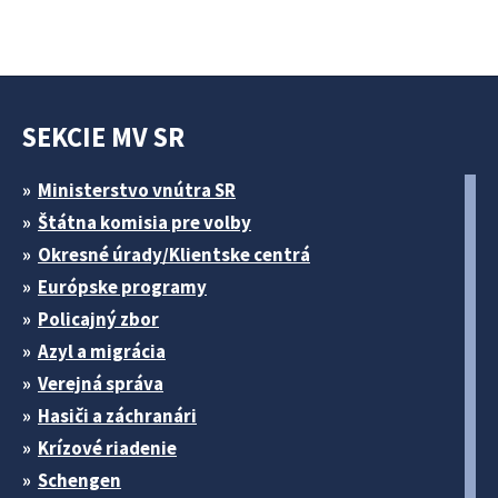
SEKCIE MV SR
Ministerstvo vnútra SR
Štátna komisia pre volby
Okresné úrady/Klientske centrá
Európske programy
Policajný zbor
Azyl a migrácia
Verejná správa
Hasiči a záchranári
Krízové riadenie
Schengen