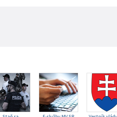
Staň sa
E-služby MV SR
Vestník vlád