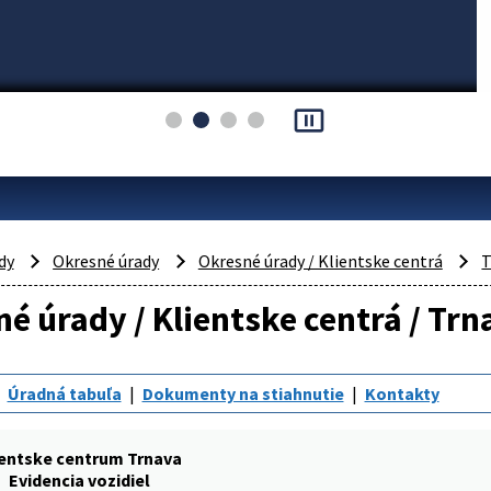
pause_presentation
dy
Okresné úrady
Okresné úrady / Klientske centrá
T
é úrady / Klientske centrá / Trna
Úradná tabuľa
Dokumenty na stiahnutie
Kontakty
ientske centrum Trnava
Evidencia vozidiel