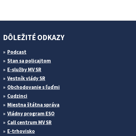
DÔLEŽITÉ ODKAZY
Podcast
Stan sa policajtom
E-služby MV SR
Vestník vlády SR
Obchodovanie s ľuďmi
Cudzinci
Miestna štátna správa
Vládny program ESO
Call centrum MV SR
E-trhovisko