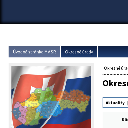
Úvodná stránka MV SR
Okresné úrady
Okresné úra
Okresn
Aktuality
Kl