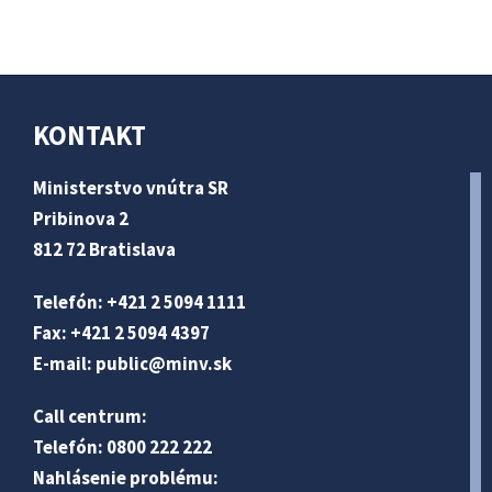
KONTAKT
Ministerstvo vnútra SR
Pribinova 2
812 72 Bratislava
Telefón: +421 2 5094 1111
Fax: +421 2 5094 4397
E-mail:
public@minv
.sk
Call centrum:
Telefón: 0800 222 222
Nahlásenie problému: