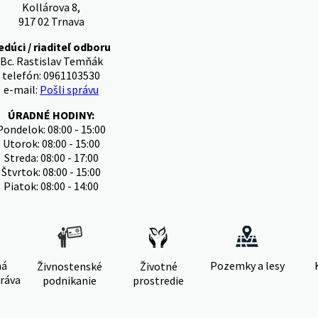
Kollárova 8,
917 02 Trnava
edúci / riaditeľ odboru
Bc. Rastislav Temňák
telefón: 0961103530
e-mail:
Pošli správu
ÚRADNÉ HODINY:
Pondelok: 08:00 - 15:00
Utorok: 08:00 - 15:00
Streda: 08:00 - 17:00
Štvrtok: 08:00 - 15:00
Piatok: 08:00 - 14:00
ná
Pozemky a lesy
Živnostenské
Životné
ráva
podnikanie
prostredie