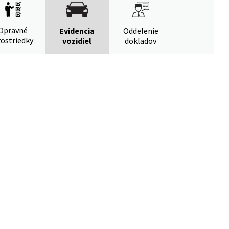
Opravné
Evidencia
Oddelenie
ostriedky
vozidiel
dokladov