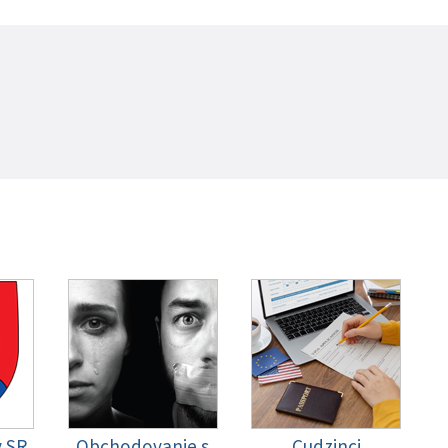
y SR
Obchodovanie s
Cudzinci