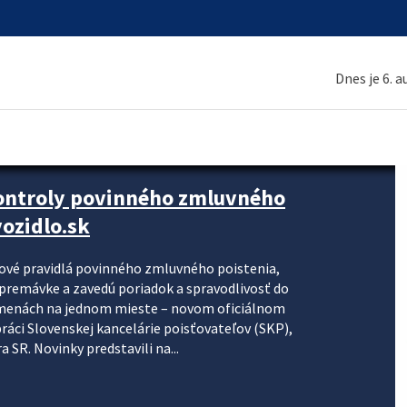
Dnes je 6. 
kontroly povinného zmluvného
ozidlo.sk
nové pravidlá povinného zmluvného poistenia,
j premávke a zavedú poriadok a spravodlivosť do
zmenách na jednom mieste – novom oficiálnom
práci Slovenskej kancelárie poisťovateľov (SKP),
 SR. Novinky predstavili na...