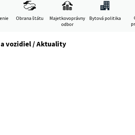
denie
Obrana štátu
Majetkovoprávny
Bytová politika
pr
odbor
a vozidiel / Aktuality