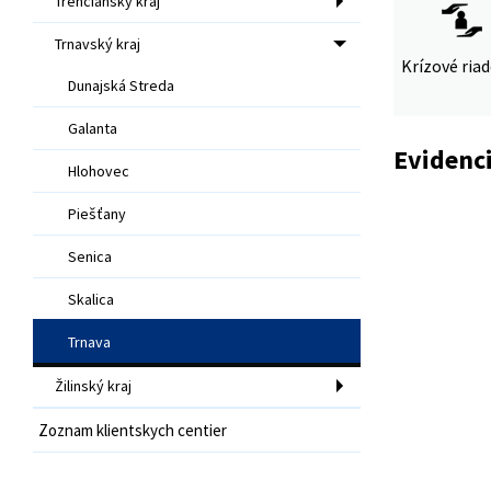
Trenčiansky kraj
Trnavský kraj
Krízové ria
Dunajská Streda
Galanta
Evidenci
Hlohovec
Piešťany
Senica
Skalica
Trnava
Žilinský kraj
Zoznam klientskych centier