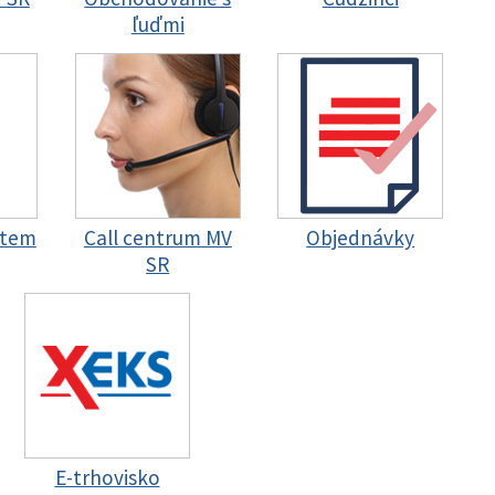
ľuďmi
stem
Call centrum MV
Objednávky
SR
E-trhovisko