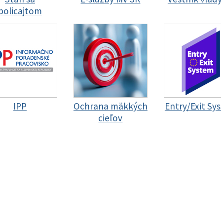
policajtom
IPP
Ochrana mäkkých
Entry/Exit Sy
cieľov