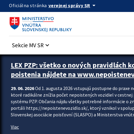
Preskocit na hlavný obsah
arrow_drop_down
verejnej správy SR
Oficiálna stránka
Sekcie MV SR
keyboard_arrow_down
Zastavit automatický posun upútavok
LEX PZP: všetko o nových pravidlách 
poistenia nájdete na www.nepoistenev
29. 06. 2026
Od 1. augusta 2026 vstupujú postupne do praxe 
ktoré radikálne znížia počet nepoistených vozidiel v cestne
systému PZP. Občania nájdu všetky potrebné informácie o 
portáli https://nepoistenevozidlo.sk/, ktorý vznikol v spolu
Slovenskej asociácie poisťovní (SLASPO) a Ministerstva vnútra
Viac