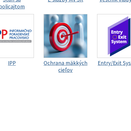
policajtom
IPP
Ochrana mäkkých
Entry/Exit Sy
cieľov