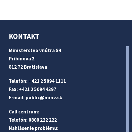
KONTAKT
Ministerstvo vnútra SR
Pribinova 2
812 72 Bratislava
Telefón: +421 2 5094 1111
Fax: +421 2 5094 4397
E-mail:
public@minv
.sk
Call centrum:
Telefón: 0800 222 222
Nahlásenie problému: