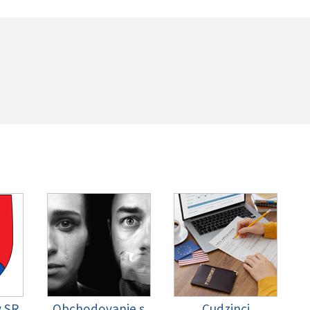
y SR
Obchodovanie s
Cudzinci