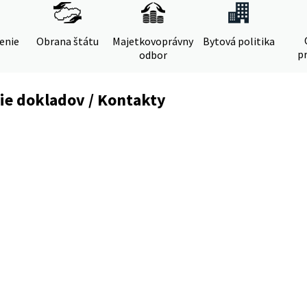
denie
Obrana štátu
Majetkovoprávny
Bytová politika
pr
odbor
ie dokladov / Kontakty