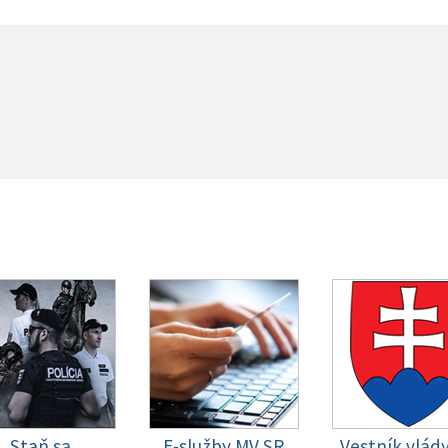
Staň sa
E-služby MV SR
Vestník vlád