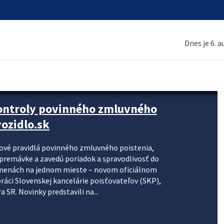
Dnes je 6. 
kontroly povinného zmluvného
ozidlo.sk
nové pravidlá povinného zmluvného poistenia,
j premávke a zavedú poriadok a spravodlivosť do
zmenách na jednom mieste – novom oficiálnom
práci Slovenskej kancelárie poisťovateľov (SKP),
 SR. Novinky predstavili na...