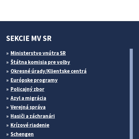
SEKCIE MV SR
Ministerstvo vnútra SR
Štátna komisia pre volby
Okresné úrady/Klientske centrá
Európske programy
Policajný zbor
Azyl a migrácia
Verejná správa
Hasiči a záchranári
Krízové riadenie
Schengen