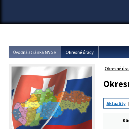
Úvodná stránka MV SR
Okresné úrady
Okresné úra
Okresn
Aktuality
Kl