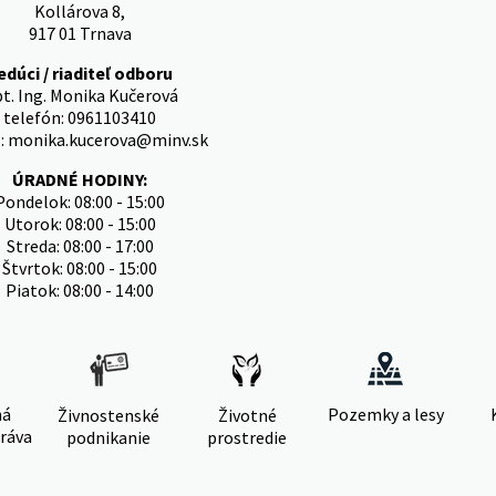
Kollárova 8,
917 01 Trnava
edúci / riaditeľ odboru
t. Ing. Monika Kučerová
telefón: 0961103410
l: monika.kucerova@minv.sk
ÚRADNÉ HODINY:
Pondelok: 08:00 - 15:00
Utorok: 08:00 - 15:00
Streda: 08:00 - 17:00
Štvrtok: 08:00 - 15:00
Piatok: 08:00 - 14:00
ná
Pozemky a lesy
Živnostenské
Životné
ráva
podnikanie
prostredie