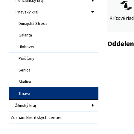
Trenčiansky kraj
Trnavský kraj
Krízové ria
Dunajská Streda
Galanta
Oddelen
Hlohovec
Piešťany
Senica
Skalica
Trnava
Žilinský kraj
Zoznam klientskych centier