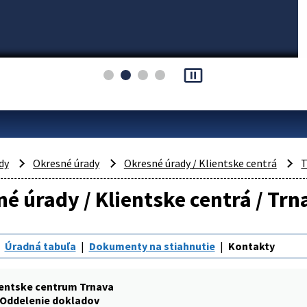
pause_presentation
dy
Okresné úrady
Okresné úrady / Klientske centrá
T
é úrady / Klientske centrá / Tr
Úradná tabuľa
Dokumenty na stiahnutie
Kontakty
ientske centrum Trnava
Oddelenie dokladov