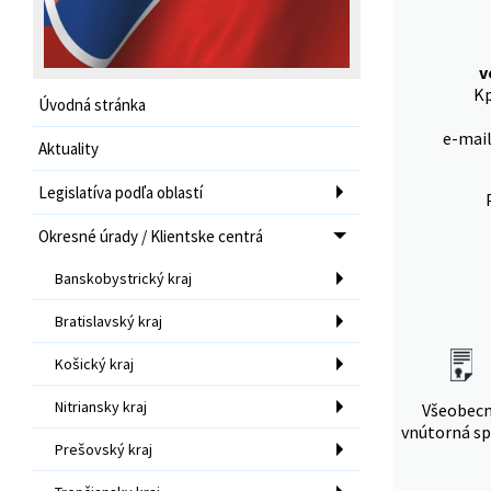
v
Kp
Úvodná stránka
e-mai
Aktuality
Legislatíva podľa oblastí
Okresné úrady / Klientske centrá
Banskobystrický kraj
Bratislavský kraj
Košický kraj
Nitriansky kraj
Všeobec
vnútorná sp
Prešovský kraj