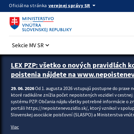
Preskocit na hlavný obsah
arrow_drop_down
verejnej správy SR
Oficiálna stránka
Sekcie MV SR
keyboard_arrow_down
Zastavit automatický posun upútavok
LEX PZP: všetko o nových pravidlách 
poistenia nájdete na www.nepoistenev
29. 06. 2026
Od 1. augusta 2026 vstupujú postupne do praxe 
ktoré radikálne znížia počet nepoistených vozidiel v cestne
systému PZP. Občania nájdu všetky potrebné informácie o 
portáli https://nepoistenevozidlo.sk/, ktorý vznikol v spolu
Slovenskej asociácie poisťovní (SLASPO) a Ministerstva vnútra
Viac