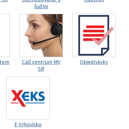
ľuďmi
stem
Call centrum MV
Objednávky
SR
E-trhovisko