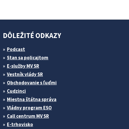
DÔLEŽITÉ ODKAZY
Podcast
Stan sa policajtom
E-služby MV SR
Vestník vlády SR
Obchodovanie s ľuďmi
Cudzinci
Miestna štátna správa
Vládny program ESO
Call centrum MV SR
E-trhovisko