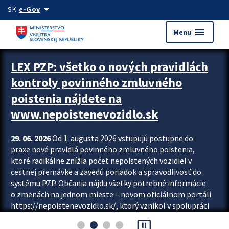
Preskocit na hlavný obsah
arrow_drop_down
SK
e-Gov
menu
Menu
Zastavit automatický posun upútavok
LEX PZP: všetko o nových pravidlách
kontroly povinného zmluvného
poistenia nájdete na
www.nepoistenevozidlo.sk
29. 06. 2026
Od 1. augusta 2026 vstupujú postupne do
praxe nové pravidlá povinného zmluvného poistenia,
ktoré radikálne znížia počet nepoistených vozidiel v
cestnej premávke a zavedú poriadok a spravodlivosť do
systému PZP. Občania nájdu všetky potrebné informácie
o zmenách na jednom mieste – novom oficiálnom portáli
https://nepoistenevozidlo.sk/, ktorý vznikol v spolupráci
Slovenskej kancelárie poisťovateľov (SKP), Slovenskej
pause_presentation
asociácie poisťovní (SLASPO) a Ministerstva vnútra SR.