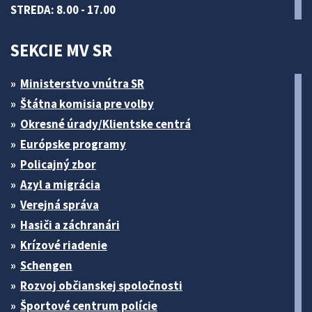
STREDA: 8.00 - 17.00
SEKCIE MV SR
Ministerstvo vnútra SR
Štátna komisia pre volby
Okresné úrady/Klientske centrá
Európske programy
Policajný zbor
Azyl a migrácia
Verejná správa
Hasiči a záchranári
Krízové riadenie
Schengen
Rozvoj občianskej spoločnosti
Športové centrum polície