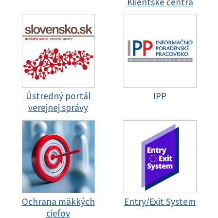
Klientske centrá
Ústredný portál
IPP
verejnej správy
Ochrana mäkkých
Entry/Exit System
cieľov