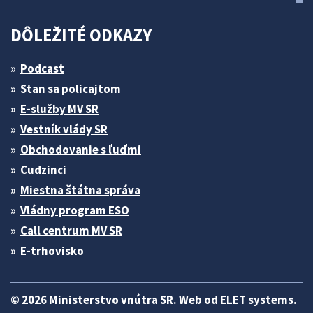
DÔLEŽITÉ ODKAZY
Podcast
Stan sa policajtom
E-služby MV SR
Vestník vlády SR
Obchodovanie s ľuďmi
Cudzinci
Miestna štátna správa
Vládny program ESO
Call centrum MV SR
E-trhovisko
© 2026 Ministerstvo vnútra SR. Web od
ELET systems
.