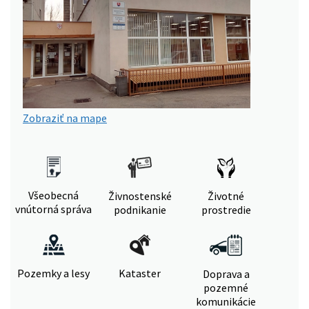
Zobraziť na mape
Všeobecná
Živnostenské
Životné
vnútorná správa
podnikanie
prostredie
Pozemky a lesy
Kataster
Doprava a
pozemné
komunikácie