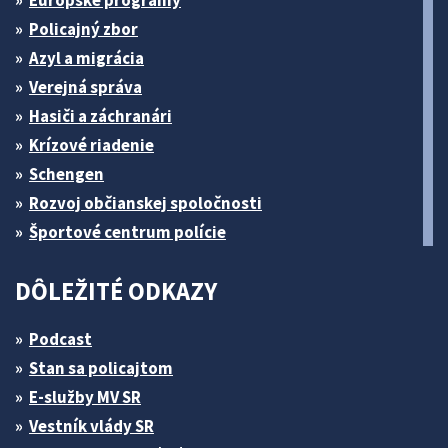
Policajný zbor
Azyl a migrácia
Verejná správa
Hasiči a záchranári
Krízové riadenie
Schengen
Rozvoj občianskej spoločnosti
Športové centrum polície
DÔLEŽITÉ ODKAZY
Podcast
Stan sa policajtom
E-služby MV SR
Vestník vlády SR