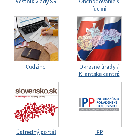
Vestník vlády SR
Obchodovanie s
ľuďmi
Cudzinci
Okresné úrady /
Klientske centrá
Ústredný portál
IPP