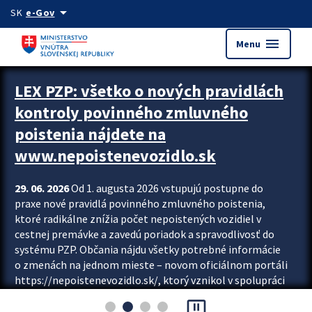
Preskocit na hlavný obsah
arrow_drop_down
SK
e-Gov
menu
Menu
Zastavit automatický posun upútavok
LEX PZP: všetko o nových pravidlách
kontroly povinného zmluvného
poistenia nájdete na
www.nepoistenevozidlo.sk
29. 06. 2026
Od 1. augusta 2026 vstupujú postupne do
praxe nové pravidlá povinného zmluvného poistenia,
ktoré radikálne znížia počet nepoistených vozidiel v
cestnej premávke a zavedú poriadok a spravodlivosť do
systému PZP. Občania nájdu všetky potrebné informácie
o zmenách na jednom mieste – novom oficiálnom portáli
https://nepoistenevozidlo.sk/, ktorý vznikol v spolupráci
Slovenskej kancelárie poisťovateľov (SKP), Slovenskej
pause_presentation
asociácie poisťovní (SLASPO) a Ministerstva vnútra SR.