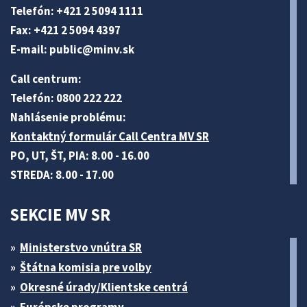
Telefón: +421 2 5094 1111
Fax: +421 2 5094 4397
E-mail:
public@minv
.sk
Call centrum:
Telefón: 0800 222 222
Nahlásenie problému:
Kontaktný formulár Call Centra MV SR
PO, UT, ŠT, PIA: 8.00 - 16.00
STREDA: 8.00 - 17.00
SEKCIE MV SR
Ministerstvo vnútra SR
Štátna komisia pre volby
Okresné úrady/Klientske centrá
Európske programy