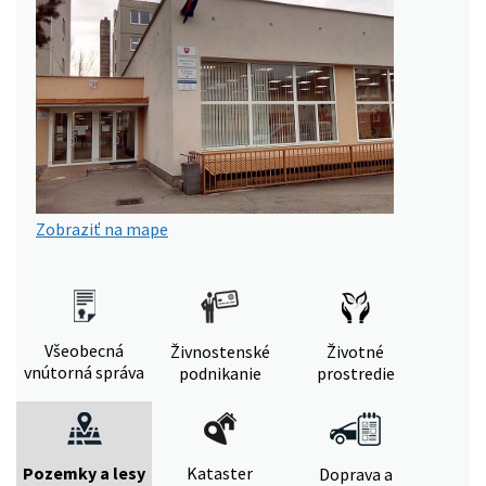
Zobraziť na mape
Všeobecná
Živnostenské
Životné
vnútorná správa
podnikanie
prostredie
Pozemky a lesy
Kataster
Doprava a