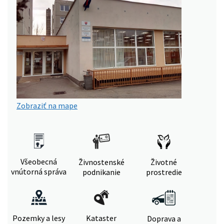
Zobraziť na mape
Všeobecná
Živnostenské
Životné
vnútorná správa
podnikanie
prostredie
Pozemky a lesy
Kataster
Doprava a