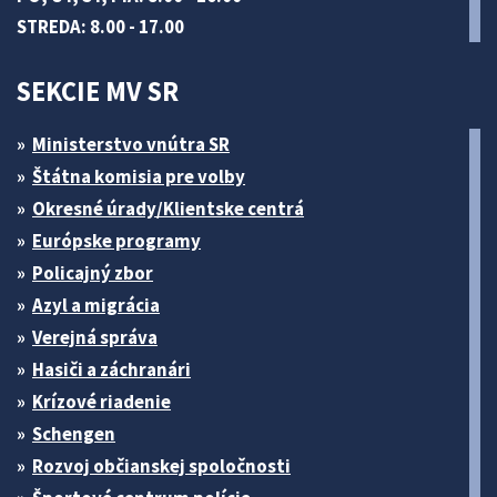
STREDA: 8.00 - 17.00
SEKCIE MV SR
Ministerstvo vnútra SR
Štátna komisia pre volby
Okresné úrady/Klientske centrá
Európske programy
Policajný zbor
Azyl a migrácia
Verejná správa
Hasiči a záchranári
Krízové riadenie
Schengen
Rozvoj občianskej spoločnosti