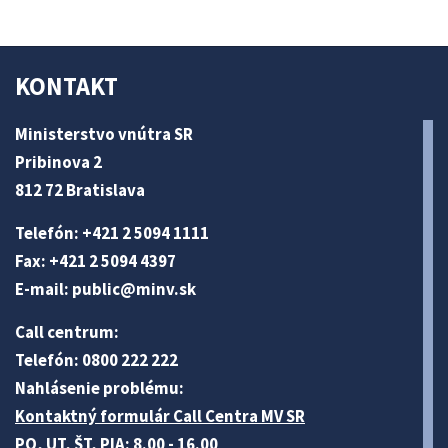
KONTAKT
Ministerstvo vnútra SR
Pribinova 2
812 72 Bratislava
Telefón: +421 2 5094 1111
Fax: +421 2 5094 4397
E-mail:
public@minv
.sk
Call centrum:
Telefón: 0800 222 222
Nahlásenie problému:
Kontaktný formulár Call Centra MV SR
PO, UT, ŠT, PIA: 8.00 - 16.00