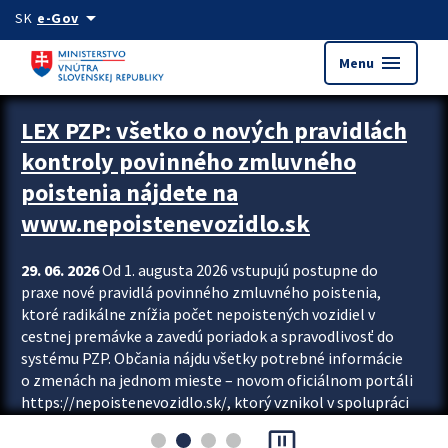
Preskocit na hlavný obsah
arrow_drop_down
SK
e-Gov
menu
Menu
Zastavit automatický posun upútavok
LEX PZP: všetko o nových pravidlách
kontroly povinného zmluvného
poistenia nájdete na
www.nepoistenevozidlo.sk
29. 06. 2026
Od 1. augusta 2026 vstupujú postupne do
praxe nové pravidlá povinného zmluvného poistenia,
ktoré radikálne znížia počet nepoistených vozidiel v
cestnej premávke a zavedú poriadok a spravodlivosť do
systému PZP. Občania nájdu všetky potrebné informácie
o zmenách na jednom mieste – novom oficiálnom portáli
https://nepoistenevozidlo.sk/, ktorý vznikol v spolupráci
Slovenskej kancelárie poisťovateľov (SKP), Slovenskej
pause_presentation
asociácie poisťovní (SLASPO) a Ministerstva vnútra SR.