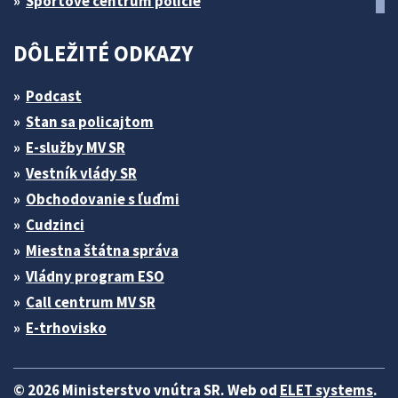
Športové centrum polície
DÔLEŽITÉ ODKAZY
Podcast
Stan sa policajtom
E-služby MV SR
Vestník vlády SR
Obchodovanie s ľuďmi
Cudzinci
Miestna štátna správa
Vládny program ESO
Call centrum MV SR
E-trhovisko
© 2026 Ministerstvo vnútra SR. Web od
ELET systems
.