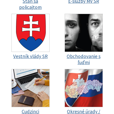
Staň sa
E-služby MV SR
policajtom
Vestník vlády SR
Obchodovanie s
ľuďmi
Cudzinci
Okresné úrady /