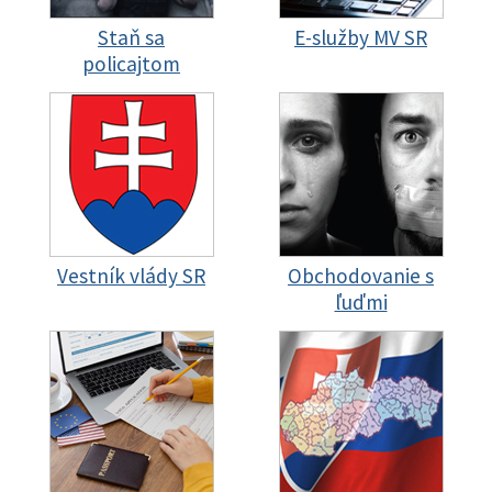
Staň sa
E-služby MV SR
policajtom
Vestník vlády SR
Obchodovanie s
ľuďmi