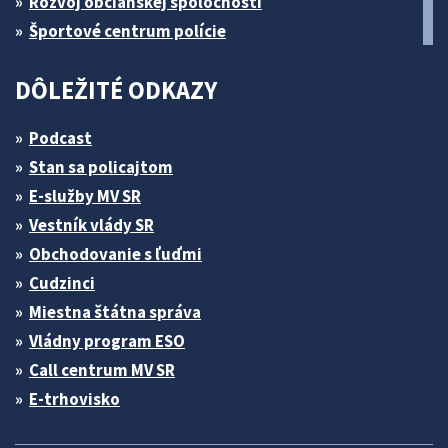
Rozvoj občianskej spoločnosti
Športové centrum polície
DÔLEŽITÉ ODKAZY
Podcast
Stan sa policajtom
E-služby MV SR
Vestník vlády SR
Obchodovanie s ľuďmi
Cudzinci
Miestna štátna správa
Vládny program ESO
Call centrum MV SR
E-trhovisko