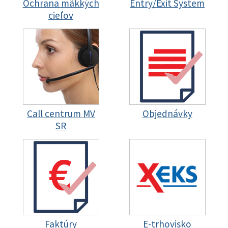
Ochrana mäkkých
Entry/Exit System
cieľov
Call centrum MV
Objednávky
SR
Faktúry
E-trhovisko