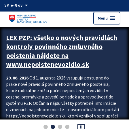
Preskocit na hlavný obsah
arrow_drop_down
SK
e-Gov
menu
Menu
Zastavit automatický posun upútavok
LEX PZP: všetko o nových pravidlách
kontroly povinného zmluvného
poistenia nájdete na
www.nepoistenevozidlo.sk
29. 06. 2026
Od 1. augusta 2026 vstupujú postupne do
praxe nové pravidlá povinného zmluvného poistenia,
ktoré radikálne znížia počet nepoistených vozidiel v
cestnej premávke a zavedú poriadok a spravodlivosť do
systému PZP. Občania nájdu všetky potrebné informácie
o zmenách na jednom mieste – novom oficiálnom portáli
https://nepoistenevozidlo.sk/, ktorý vznikol v spolupráci
Slovenskej kancelárie poisťovateľov (SKP), Slovenskej
pause_presentation
asociácie poisťovní (SLASPO) a Ministerstva vnútra SR.