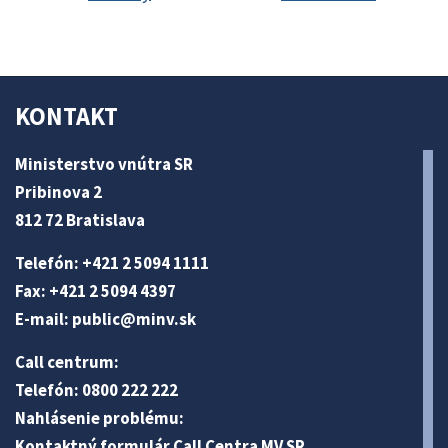
KONTAKT
Ministerstvo vnútra SR
Pribinova 2
812 72 Bratislava
Telefón: +421 2 5094 1111
Fax: +421 2 5094 4397
E-mail:
public@minv
.sk
Call centrum:
Telefón: 0800 222 222
Nahlásenie problému:
Kontaktný formulár Call Centra MV SR