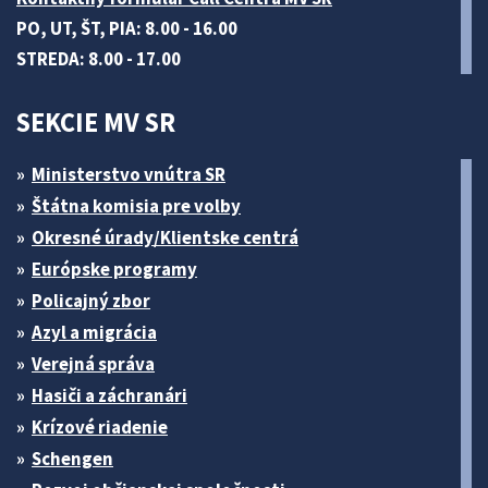
PO, UT, ŠT, PIA: 8.00 - 16.00
STREDA: 8.00 - 17.00
SEKCIE MV SR
Ministerstvo vnútra SR
Štátna komisia pre volby
Okresné úrady/Klientske centrá
Európske programy
Policajný zbor
Azyl a migrácia
Verejná správa
Hasiči a záchranári
Krízové riadenie
Schengen