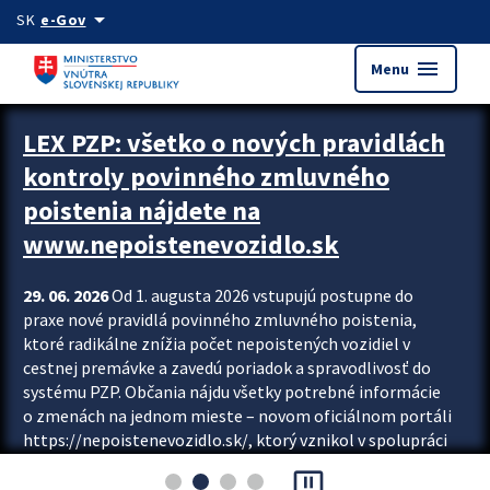
Preskocit na hlavný obsah
arrow_drop_down
SK
e-Gov
menu
Menu
Zastavit automatický posun upútavok
LEX PZP: všetko o nových pravidlách
kontroly povinného zmluvného
poistenia nájdete na
www.nepoistenevozidlo.sk
29. 06. 2026
Od 1. augusta 2026 vstupujú postupne do
praxe nové pravidlá povinného zmluvného poistenia,
ktoré radikálne znížia počet nepoistených vozidiel v
cestnej premávke a zavedú poriadok a spravodlivosť do
systému PZP. Občania nájdu všetky potrebné informácie
o zmenách na jednom mieste – novom oficiálnom portáli
https://nepoistenevozidlo.sk/, ktorý vznikol v spolupráci
Slovenskej kancelárie poisťovateľov (SKP), Slovenskej
pause_presentation
asociácie poisťovní (SLASPO) a Ministerstva vnútra SR.