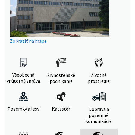
Zobraziť na mape
Všeobecná
Živnostenské
Životné
vnútorná správa
podnikanie
prostredie
Pozemky a lesy
Kataster
Doprava a
pozemné
komunikácie