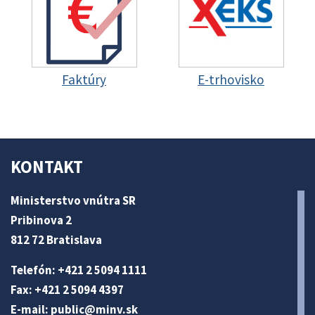
Faktúry
E-trhovisko
KONTAKT
Ministerstvo vnútra SR
Pribinova 2
812 72 Bratislava
Telefón: +421 2 5094 1111
Fax: +421 2 5094 4397
E-mail:
public@minv
.sk