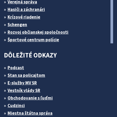
Verejná správa
Hasiči a záchranári
Krízové riadenie
Schengen
Rozvoj občianskej spoločnosti
Športové centrum polície
DÔLEŽITÉ ODKAZY
Podcast
Stan sa policajtom
E-služby MV SR
Vestník vlády SR
Obchodovanie s ľuďmi
Cudzinci
Miestna štátna správa