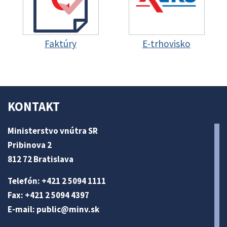
Faktúry
E-trhovisko
KONTAKT
Ministerstvo vnútra SR
Pribinova 2
812 72 Bratislava
Telefón: +421 2 5094 1111
Fax: +421 2 5094 4397
E-mail:
public@minv
.sk