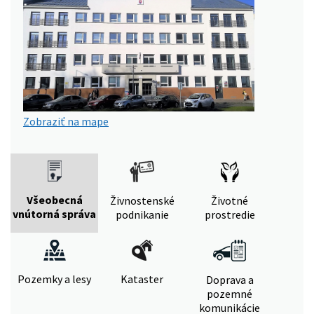
Zobraziť na mape
Všeobecná
Živnostenské
Životné
vnútorná správa
podnikanie
prostredie
Pozemky a lesy
Kataster
Doprava a
pozemné
komunikácie