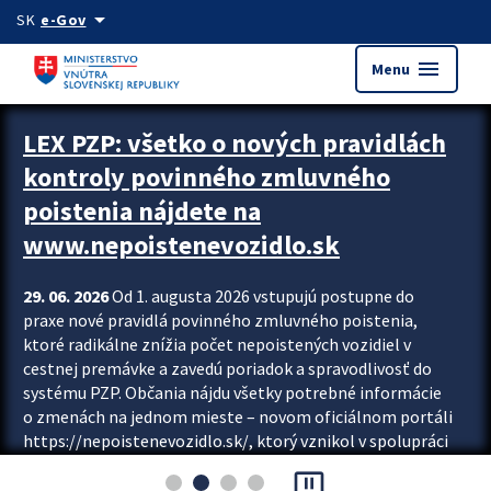
Preskocit na hlavný obsah
arrow_drop_down
SK
e-Gov
menu
Menu
Zastavit automatický posun upútavok
LEX PZP: všetko o nových pravidlách
kontroly povinného zmluvného
poistenia nájdete na
www.nepoistenevozidlo.sk
29. 06. 2026
Od 1. augusta 2026 vstupujú postupne do
praxe nové pravidlá povinného zmluvného poistenia,
ktoré radikálne znížia počet nepoistených vozidiel v
cestnej premávke a zavedú poriadok a spravodlivosť do
systému PZP. Občania nájdu všetky potrebné informácie
o zmenách na jednom mieste – novom oficiálnom portáli
https://nepoistenevozidlo.sk/, ktorý vznikol v spolupráci
Slovenskej kancelárie poisťovateľov (SKP), Slovenskej
pause_presentation
asociácie poisťovní (SLASPO) a Ministerstva vnútra SR.