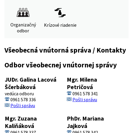
Organizačný
Krízové riadenie
odbor
Všeobecná vnútorná správa / Kontakty
Odbor všeobecnej vnútornej správy
JUDr. Galina Lacová
Mgr. Milena
Ščerbáková
Petričová
vedúca odboru
0961 578 341
0961 578 336
Pošli správu
Pošli správu
Mgr. Zuzana
PhDr. Mariana
Kaliňáková
Jajková
0961 578 337
0961 578 342