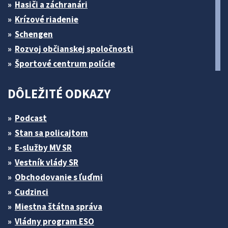
Hasiči a záchranári
Krízové riadenie
Schengen
Rozvoj občianskej spoločnosti
Športové centrum polície
DÔLEŽITÉ ODKAZY
Podcast
Stan sa policajtom
E-služby MV SR
Vestník vlády SR
Obchodovanie s ľuďmi
Cudzinci
Miestna štátna správa
Vládny program ESO