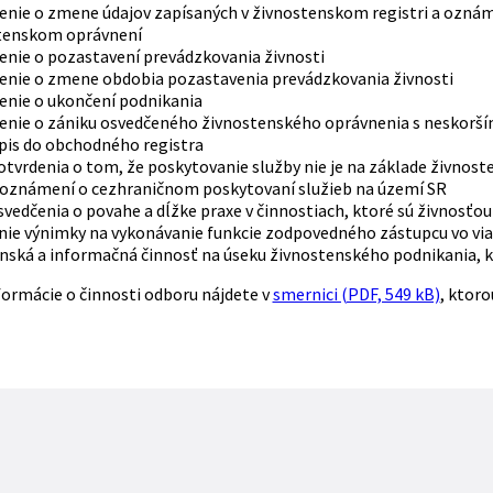
nie o zmene údajov zapísaných v živnostenskom registri a oznám
tenskom oprávnení
nie o pozastavení prevádzkovania živnosti
nie o zmene obdobia pozastavenia prevádzkovania živnosti
nie o ukončení podnikania
nie o zániku osvedčeného živnostenského oprávnenia s neskorší
pis do obchodného registra
potvrdenia o tom, že poskytovanie služby nie je na základe živn
 oznámení o cezhraničnom poskytovaní služieb na území SR
svedčenia o povahe a dĺžke praxe v činnostiach, ktoré sú živnosťou
nie výnimky na vykonávanie funkcie zodpovedného zástupcu vo viac
nská a informačná činnosť na úseku živnostenského podnikania, 
ormácie o činnosti odboru nájdete v
smernici (PDF, 549 kB)
, ktor