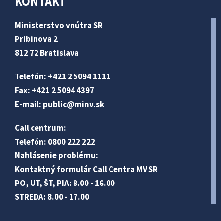
KONTAKT
Ministerstvo vnútra SR
Pribinova 2
812 72 Bratislava
Telefón: +421 2 5094 1111
Fax: +421 2 5094 4397
E-mail:
public@minv
.sk
Call centrum:
Telefón: 0800 222 222
Nahlásenie problému:
Kontaktný formulár Call Centra MV SR
PO, UT, ŠT, PIA: 8.00 - 16.00
STREDA: 8.00 - 17.00