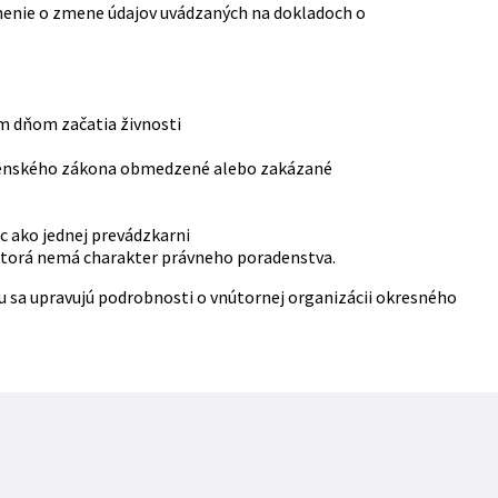
enie o zmene údajov uvádzaných na dokladoch o
m dňom začatia živnosti
ostenského zákona obmedzené alebo zakázané
 ako jednej prevádzkarni
ktorá nemá charakter právneho poradenstva.
ou sa upravujú podrobnosti o vnútornej organizácii okresného