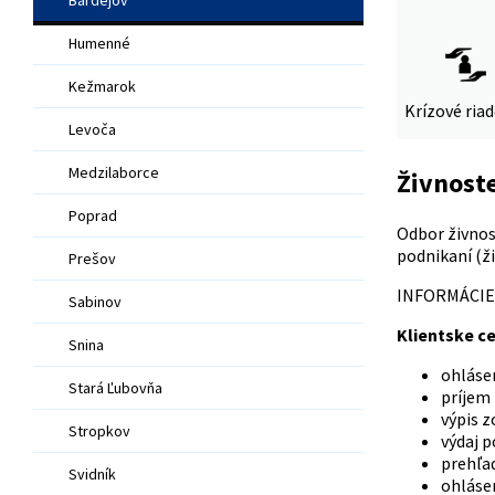
Humenné
Kežmarok
Krízové ria
Levoča
Medzilaborce
Živnost
Poprad
Odbor živnos
podnikaní (ž
Prešov
INFORMÁCIE,
Sabinov
Klientske c
Snina
ohlásen
Stará Ľubovňa
príjem
výpis z
Stropkov
výdaj p
prehľad
Svidník
ohlásen