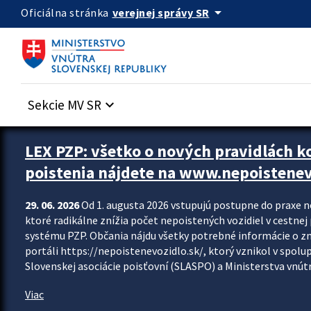
Preskocit na hlavný obsah
arrow_drop_down
verejnej správy SR
Oficiálna stránka
Sekcie MV SR
keyboard_arrow_down
Zastavit automatický posun upútavok
LEX PZP: všetko o nových pravidlách 
poistenia nájdete na www.nepoistenev
29. 06. 2026
Od 1. augusta 2026 vstupujú postupne do praxe 
ktoré radikálne znížia počet nepoistených vozidiel v cestne
systému PZP. Občania nájdu všetky potrebné informácie o 
portáli https://nepoistenevozidlo.sk/, ktorý vznikol v spolu
Slovenskej asociácie poisťovní (SLASPO) a Ministerstva vnútra
Viac