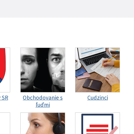
y SR
Obchodovanie s
Cudzinci
ľuďmi