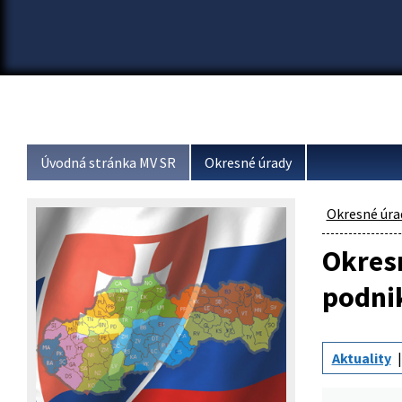
Úvodná stránka MV SR
Okresné úrady
Okresné úra
Okresn
podni
Aktuality