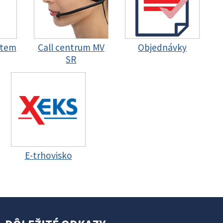
stem
Call centrum MV
Objednávky
SR
E-trhovisko