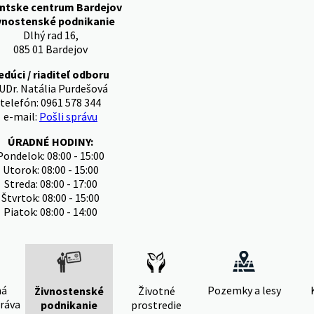
entske centrum Bardejov
vnostenské podnikanie
Dlhý rad 16,
085 01 Bardejov
edúci / riaditeľ odboru
UDr. Natália Purdešová
telefón: 0961 578 344
e-mail:
Pošli správu
ÚRADNÉ HODINY:
Pondelok: 08:00 - 15:00
Utorok: 08:00 - 15:00
Streda: 08:00 - 17:00
Štvrtok: 08:00 - 15:00
Piatok: 08:00 - 14:00
ná
Pozemky a lesy
Živnostenské
Životné
ráva
podnikanie
prostredie