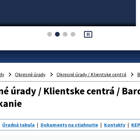
pause_presentation
dy
Okresné úrady
Okresné úrady / Klientske centrá
B
é úrady / Klientske centrá / Bar
kanie
Úradná tabuľa
Dokumenty na stiahnutie
Kontakty
KEP