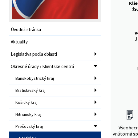
Kli
Ži
Úvodná stránka
v
J
Aktuality
Legislatíva podľa oblastí
Okresné úrady / Klientske centrá
Banskobystrický kraj
Bratislavský kraj
Košický kraj
Nitriansky kraj
Prešovský kraj
Všeobec
vnútorná sp
Bardejov