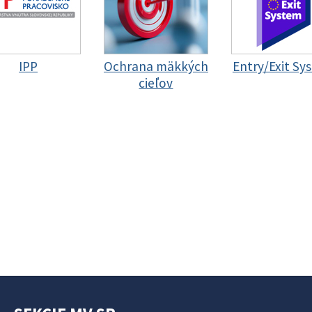
IPP
Ochrana mäkkých
Entry/Exit Sy
cieľov