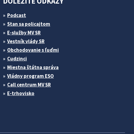
DÔLEŽITÉ ODKAZY
Podcast
Stan sa policajtom
E-služby MV SR
Vestník vlády SR
Obchodovanie s ľuďmi
Cudzinci
Miestna štátna správa
Vládny program ESO
Call centrum MV SR
E-trhovisko