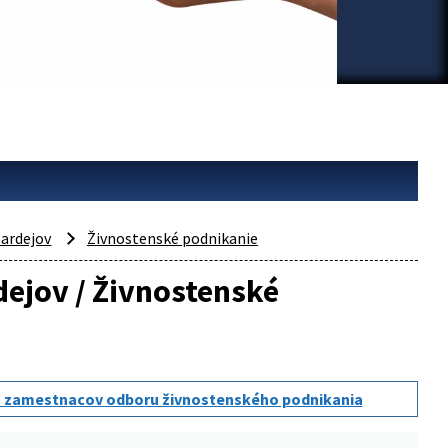
ardejov
Živnostenské podnikanie
dejov / Živnostenské
 zamestnacov odboru živnostenského podnikania