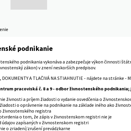
denie
enské podnikanie
tenského podnikania vykonáva a zabezpečuje výkon činnosti štátn
ivnostenský zákon) v znení neskorších predpisov.
 DOKUMENTY A TLAČIVÁ NA STIAHNUTIE - nájdete na stránke - 
entrum pracoviská č. 8 a 9 - odbor živnostenského podnikania
ie živnosti a príjem žiadosti o vydanie osvedčenia o živnostensk
 žiadosti o oprávnenie na podnikanie na základe iného ako živno
o živnostenského registra
otvrdenia o tom, že zápis v živnostenskom registri nie je
 údajov zapísaných v živnostenskom registri
ie o zriadení/zrušení prevádzkarne