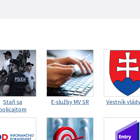
Staň sa
E-služby MV SR
Vestník vlád
policajtom