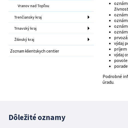
oznáme
Vranov nad Topľou
živnos
oznáme
Trenčiansky kraj
oznáme
oznáme
Trnavský kraj
oznáme
prvozá
Žilinský kraj
výdaj 
príjem
Zoznam klientskych centier
výdaj o
povole
porade
Podrobné inf
úradu.
Dôležité oznamy