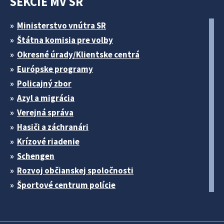
SEKCIE MV SR
Ministerstvo vnútra SR
Štátna komisia pre volby
Okresné úrady/Klientske centrá
Európske programy
Policajný zbor
Azyl a migrácia
Verejná správa
Hasiči a záchranári
Krízové riadenie
Schengen
Rozvoj občianskej spoločnosti
Športové centrum polície