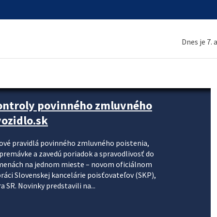
Dnes je 7.
kontroly povinného zmluvného
ozidlo.sk
nové pravidlá povinného zmluvného poistenia,
j premávke a zavedú poriadok a spravodlivosť do
zmenách na jednom mieste – novom oficiálnom
práci Slovenskej kancelárie poisťovateľov (SKP),
 SR. Novinky predstavili na...