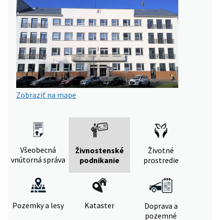
Zobraziť na mape
Všeobecná
Živnostenské
Životné
vnútorná správa
podnikanie
prostredie
Pozemky a lesy
Kataster
Doprava a
pozemné