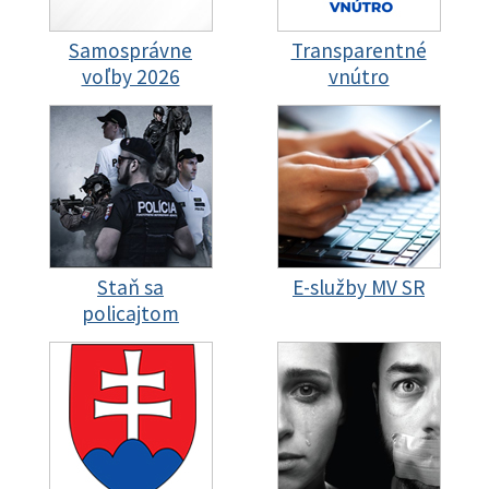
Samosprávne
Transparentné
voľby 2026
vnútro
Staň sa
E-služby MV SR
policajtom