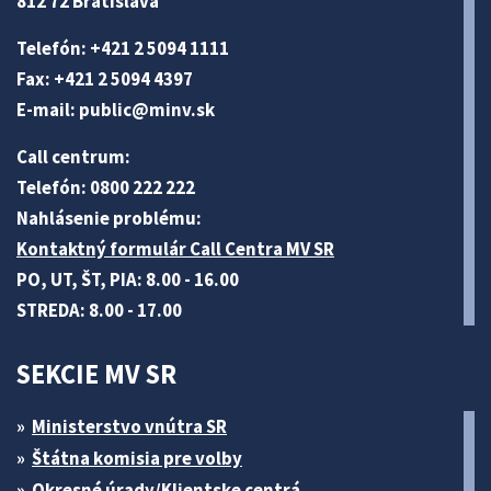
812 72 Bratislava
Telefón: +421 2 5094 1111
Fax: +421 2 5094 4397
E-mail:
public@minv
.sk
Call centrum:
Telefón: 0800 222 222
Nahlásenie problému:
Kontaktný formulár Call Centra MV SR
PO, UT, ŠT, PIA: 8.00 - 16.00
STREDA: 8.00 - 17.00
SEKCIE MV SR
Ministerstvo vnútra SR
Štátna komisia pre volby
Okresné úrady/Klientske centrá