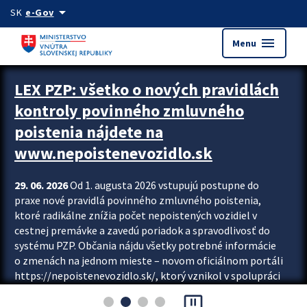
Preskocit na hlavný obsah
arrow_drop_down
SK
e-Gov
menu
Menu
Zastavit automatický posun upútavok
LEX PZP: všetko o nových pravidlách
kontroly povinného zmluvného
poistenia nájdete na
www.nepoistenevozidlo.sk
29. 06. 2026
Od 1. augusta 2026 vstupujú postupne do
praxe nové pravidlá povinného zmluvného poistenia,
ktoré radikálne znížia počet nepoistených vozidiel v
cestnej premávke a zavedú poriadok a spravodlivosť do
systému PZP. Občania nájdu všetky potrebné informácie
o zmenách na jednom mieste – novom oficiálnom portáli
https://nepoistenevozidlo.sk/, ktorý vznikol v spolupráci
Slovenskej kancelárie poisťovateľov (SKP), Slovenskej
pause_presentation
asociácie poisťovní (SLASPO) a Ministerstva vnútra SR.