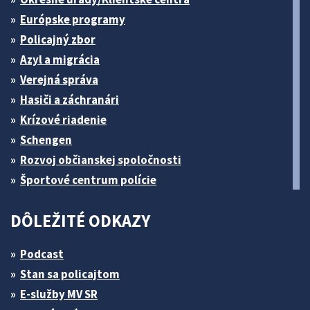
Európske programy
Policajný zbor
Azyl a migrácia
Verejná správa
Hasiči a záchranári
Krízové riadenie
Schengen
Rozvoj občianskej spoločnosti
Športové centrum polície
DÔLEŽITÉ ODKAZY
Podcast
Stan sa policajtom
E-služby MV SR