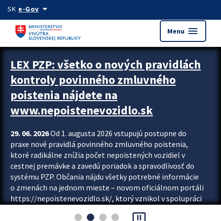
Preskocit na hlavný obsah
arrow_drop_down
SK
e-Gov
menu
Menu
Zastavit automatický posun upútavok
LEX PZP: všetko o nových pravidlách
kontroly povinného zmluvného
poistenia nájdete na
www.nepoistenevozidlo.sk
29. 06. 2026
Od 1. augusta 2026 vstupujú postupne do
praxe nové pravidlá povinného zmluvného poistenia,
ktoré radikálne znížia počet nepoistených vozidiel v
cestnej premávke a zavedú poriadok a spravodlivosť do
systému PZP. Občania nájdu všetky potrebné informácie
o zmenách na jednom mieste – novom oficiálnom portáli
https://nepoistenevozidlo.sk/, ktorý vznikol v spolupráci
Slovenskej kancelárie poisťovateľov (SKP), Slovenskej
pause_presentation
asociácie poisťovní (SLASPO) a Ministerstva vnútra SR.