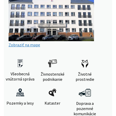
Zobraziť na mape
Všeobecná
Živnostenské
Životné
vnútorná správa
podnikanie
prostredie
Pozemky a lesy
Kataster
Doprava a
pozemné
komunikácie