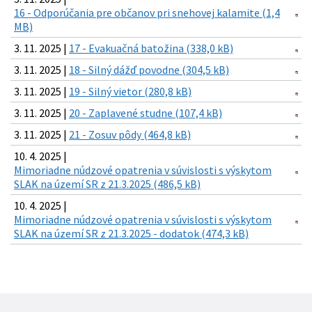
16 - Odporúčania pre občanov pri snehovej kalamite (1,4
MB)
3. 11. 2025 |
17 - Evakuačná batožina (338,0 kB)
3. 11. 2025 |
18 - Silný dážď povodne (304,5 kB)
3. 11. 2025 |
19 - Silný vietor (280,8 kB)
3. 11. 2025 |
20 - Zaplavené studne (107,4 kB)
3. 11. 2025 |
21 - Zosuv pôdy (464,8 kB)
10. 4. 2025 |
Mimoriadne núdzové opatrenia v súvislosti s výskytom
SLAK na území SR z 21.3.2025 (486,5 kB)
10. 4. 2025 |
Mimoriadne núdzové opatrenia v súvislosti s výskytom
SLAK na území SR z 21.3.2025 - dodatok (474,3 kB)