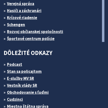
Verejná správa
Hasiči a záchranári
Krízové riadenie
Schengen
Rozvoj občianskej spoločnosti
Športové centrum polície
DÔLEŽITÉ ODKAZY
Podcast
Stan sa policajtom
E-služby MV SR
Vestník vlády SR
Obchodovanie s ľuďmi
Cudzinci
Miestna štátna správa