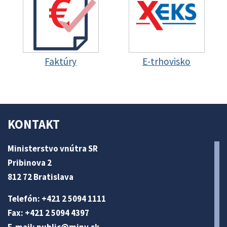
Faktúry
E-trhovisko
KONTAKT
Ministerstvo vnútra SR
Pribinova 2
812 72 Bratislava
Telefón: +421 2 5094 1111
Fax: +421 2 5094 4397
E-mail:
public@minv
.sk