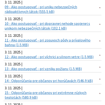
3. 11. 2025 |
09 - Ako postupovať - pri uniku nebezpečných
rádioaktívnych látok (555,5 kB)
3. 11. 2025 |
10 - Ako postupovať - pri dopravnej nehode spojenej s
unikom nebezpečných látok (102,1 kB)
3. 11. 2025 |
11 - Ako postupovať - pri zosuvoch pôdy a prívalového
bahna (1,5 MB)
3. 11. 2025 |
12 - Ako postupovať - pri víchrici a silnom vetre (1,5 MB)
3. 11. 2025 |
13 - Ako postupovať - pri vzniku požiaru (1,5 MB)
3. 11. 2025 |
14 - Odporúčania pre občanov pri horúčavách (546,9 kB)
3. 11. 2025 |
15 - Odporúčania pre občanov pri extrémne nízkych
teplotách (580,9 kB)
3. 11. 2025 |