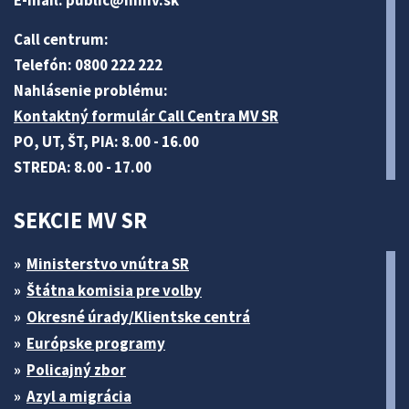
Call centrum:
Telefón: 0800 222 222
Nahlásenie problému:
Kontaktný formulár Call Centra MV SR
PO, UT, ŠT, PIA: 8.00 - 16.00
STREDA: 8.00 - 17.00
SEKCIE MV SR
Ministerstvo vnútra SR
Štátna komisia pre volby
Okresné úrady/Klientske centrá
Európske programy
Policajný zbor
Azyl a migrácia