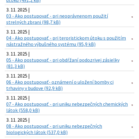
3. 11. 2025 |
03 - Ako postupovať - pri neoprávnenom použití
strelných zbrani (98,7 kB)
3. 11. 2025 |
04 - Ako postupovať - pri teroristickom útoku s použitím
nástražného výbušného systému (95,9 kB)
3. 11. 2025 |
05 - Ako postupovať - pri obdŕžaní podozrivej zásielky
(81,3 kB)
3. 11. 2025 |
06 - Ako postupovať- oznámení o uložení bomby ci
trhaviny v budove (92,9 kB)
3. 11. 2025 |
07 - Ako postupovať - pri uniku nebezpečných chemických
látok (558,0 kB)
3. 11. 2025 |
08 - Ako postupovať - pri uniku nebezpečných
biologických látok (537,0 kB)