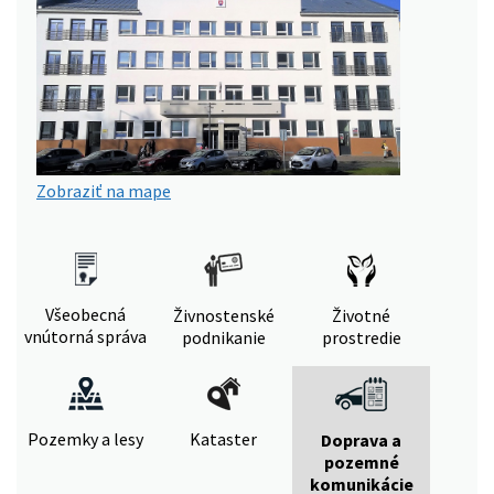
Zobraziť na mape
Všeobecná
Živnostenské
Životné
vnútorná správa
podnikanie
prostredie
Pozemky a lesy
Kataster
Doprava a
pozemné
komunikácie