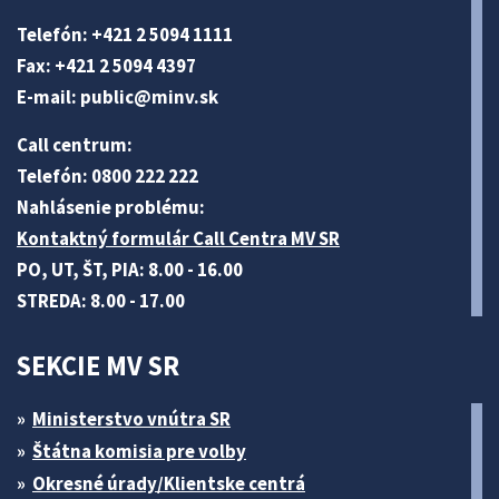
Telefón: +421 2 5094 1111
Fax: +421 2 5094 4397
E-mail:
public@minv
.sk
Call centrum:
Telefón: 0800 222 222
Nahlásenie problému:
Kontaktný formulár Call Centra MV SR
PO, UT, ŠT, PIA: 8.00 - 16.00
STREDA: 8.00 - 17.00
SEKCIE MV SR
Ministerstvo vnútra SR
Štátna komisia pre volby
Okresné úrady/Klientske centrá