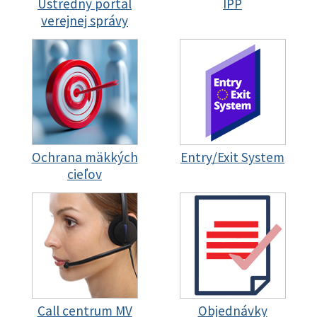
Ústredný portál
IPP
verejnej správy
Ochrana mäkkých
Entry/Exit System
cieľov
Call centrum MV
Objednávky