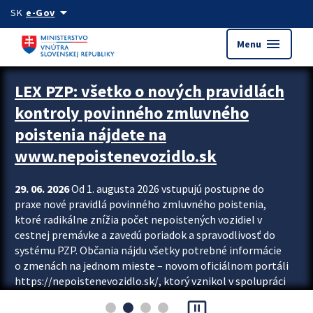
Preskocit na hlavný obsah
arrow_drop_down
SK
e-Gov
menu
Menu
Zastavit automatický posun upútavok
LEX PZP: všetko o nových pravidlách
kontroly povinného zmluvného
poistenia nájdete na
www.nepoistenevozidlo.sk
29. 06. 2026
Od 1. augusta 2026 vstupujú postupne do
praxe nové pravidlá povinného zmluvného poistenia,
ktoré radikálne znížia počet nepoistených vozidiel v
cestnej premávke a zavedú poriadok a spravodlivosť do
systému PZP. Občania nájdu všetky potrebné informácie
o zmenách na jednom mieste – novom oficiálnom portáli
https://nepoistenevozidlo.sk/, ktorý vznikol v spolupráci
Slovenskej kancelárie poisťovateľov (SKP), Slovenskej
pause_presentation
asociácie poisťovní (SLASPO) a Ministerstva vnútra SR.