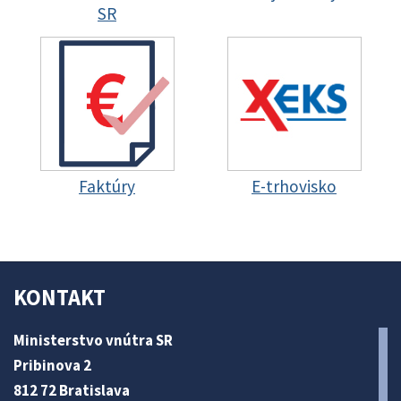
SR
Faktúry
E-trhovisko
KONTAKT
Ministerstvo vnútra SR
Pribinova 2
812 72 Bratislava