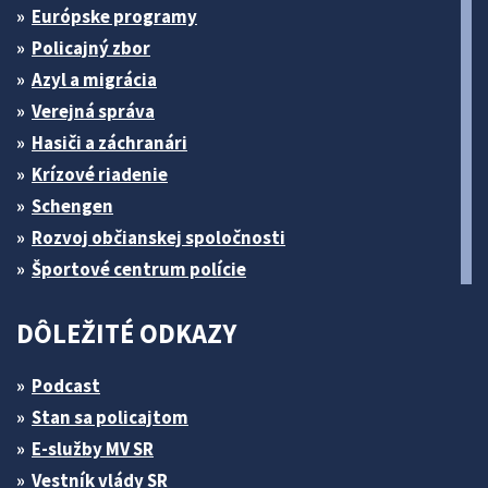
Európske programy
Policajný zbor
Azyl a migrácia
Verejná správa
Hasiči a záchranári
Krízové riadenie
Schengen
Rozvoj občianskej spoločnosti
Športové centrum polície
DÔLEŽITÉ ODKAZY
Podcast
Stan sa policajtom
E-služby MV SR
Vestník vlády SR