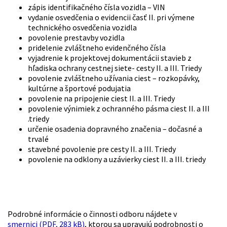
zápis identifikačného čísla vozidla – VIN
vydanie osvedčenia o evidencii časť II. pri výmene
technického osvedčenia vozidla
povolenie prestavby vozidla
pridelenie zvláštneho evidenčného čísla
vyjadrenie k projektovej dokumentácii stavieb z
hľadiska ochrany cestnej siete- cesty II. a III. Triedy
povolenie zvláštneho užívania ciest – rozkopávky,
kultúrne a športové podujatia
povolenie na pripojenie ciest II. a III. Triedy
povolenie výnimiek z ochranného pásma ciest II. a III
.triedy
určenie osadenia dopravného značenia – dočasné a
trvalé
stavebné povolenie pre cesty II. a III. Triedy
povolenie na odklony a uzávierky ciest II. a III. triedy
Podrobné informácie o činnosti odboru nájdete v
smernici (PDF, 283 kB)
, ktorou sa upravujú podrobnosti o