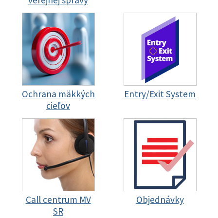
verejnej správy
Ochrana mäkkých
Entry/Exit System
cieľov
Call centrum MV
Objednávky
SR