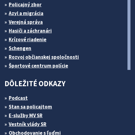
Policajný zbor
Azyl a migrácia
Verejná správa
Hasiči a záchranári
Krízové riadenie
Schengen
Rozvoj občianskej spoločnosti
Športové centrum polície
DÔLEŽITÉ ODKAZY
Podcast
Stan sa policajtom
E-služby MV SR
Vestník vlády SR
Obchodovanie s ľuďmi