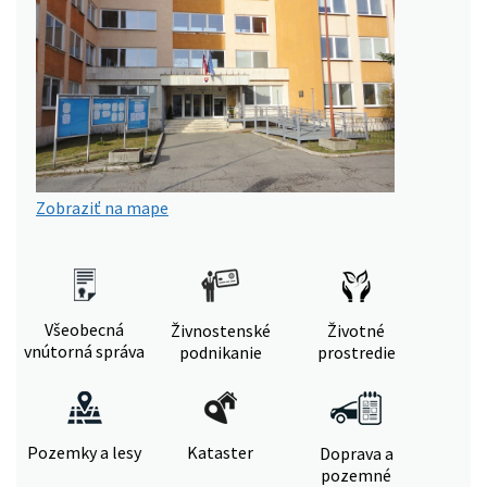
Zobraziť na mape
Všeobecná
Živnostenské
Životné
vnútorná správa
podnikanie
prostredie
Pozemky a lesy
Kataster
Doprava a
pozemné