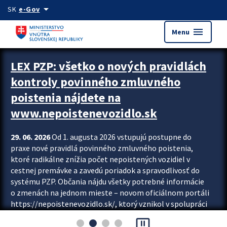
Preskocit na hlavný obsah
arrow_drop_down
SK
e-Gov
menu
Menu
Zastavit automatický posun upútavok
LEX PZP: všetko o nových pravidlách
kontroly povinného zmluvného
poistenia nájdete na
www.nepoistenevozidlo.sk
29. 06. 2026
Od 1. augusta 2026 vstupujú postupne do
praxe nové pravidlá povinného zmluvného poistenia,
ktoré radikálne znížia počet nepoistených vozidiel v
cestnej premávke a zavedú poriadok a spravodlivosť do
systému PZP. Občania nájdu všetky potrebné informácie
o zmenách na jednom mieste – novom oficiálnom portáli
https://nepoistenevozidlo.sk/, ktorý vznikol v spolupráci
Slovenskej kancelárie poisťovateľov (SKP), Slovenskej
pause_presentation
asociácie poisťovní (SLASPO) a Ministerstva vnútra SR.