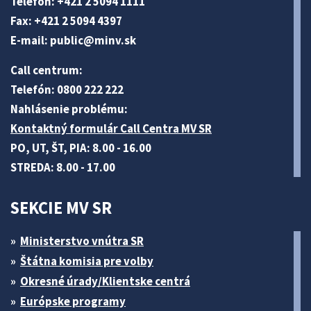
Telefón: +421 2 5094 1111
Fax: +421 2 5094 4397
E-mail:
public@minv
.sk
Call centrum:
Telefón: 0800 222 222
Nahlásenie problému:
Kontaktný formulár Call Centra MV SR
PO, UT, ŠT, PIA: 8.00 - 16.00
STREDA: 8.00 - 17.00
SEKCIE MV SR
Ministerstvo vnútra SR
Štátna komisia pre volby
Okresné úrady/Klientske centrá
Európske programy