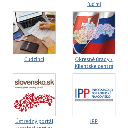
ľuďmi
Cudzinci
Okresné úrady /
Klientske centrá
Ústredný portál
IPP