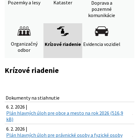
Pozemky a lesy
Kataster
Doprava a
pozemné
komunikácie
Organizačný
Krízové riadenie
Evidencia vozidiel
odbor
Krízové riadenie
Dokumenty na stiahnutie
6. 2. 2026 |
Plán hlavných úloh pre obce a mesto na rok 2026 (516,9
kB)
6. 2. 2026 |
Plán hlavných úloh pre právnické osoby a fyzické osoby