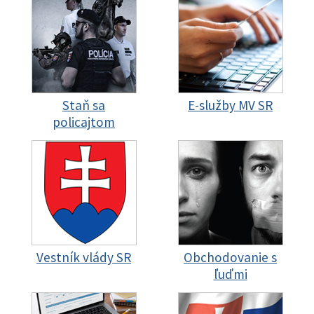
Staň sa
E-služby MV SR
policajtom
Vestník vlády SR
Obchodovanie s
ľuďmi