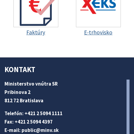
Faktúry
E-trhovisko
KONTAKT
Ministerstvo vnútra SR
Pribinova 2
812 72 Bratislava
Telefón: +421 2 5094 1111
Fax: +421 2 5094 4397
E-mail:
public@minv
.sk