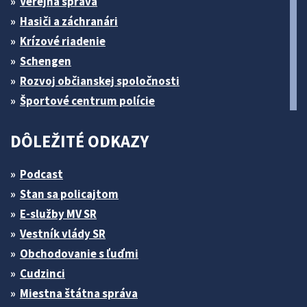
Verejná správa
Hasiči a záchranári
Krízové riadenie
Schengen
Rozvoj občianskej spoločnosti
Športové centrum polície
DÔLEŽITÉ ODKAZY
Podcast
Stan sa policajtom
E-služby MV SR
Vestník vlády SR
Obchodovanie s ľuďmi
Cudzinci
Miestna štátna správa