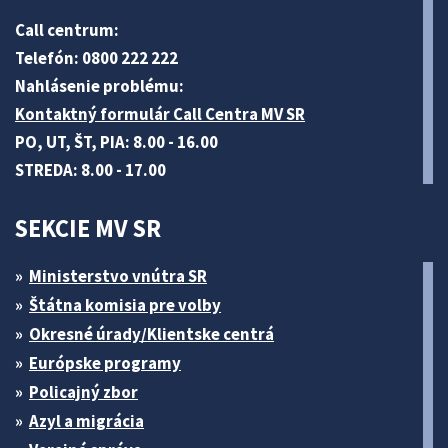
Call centrum:
Telefón: 0800 222 222
Nahlásenie problému:
Kontaktný formulár Call Centra MV SR
PO, UT, ŠT, PIA: 8.00 - 16.00
STREDA: 8.00 - 17.00
SEKCIE MV SR
Ministerstvo vnútra SR
Štátna komisia pre volby
Okresné úrady/Klientske centrá
Európske programy
Policajný zbor
Azyl a migrácia