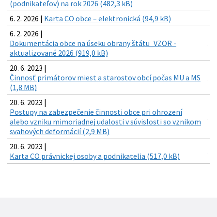
(podnikateľov) na rok 2026 (482,3 kB)
6. 2. 2026 |
Karta CO obce – elektronická (94,9 kB)
6. 2. 2026 |
Dokumentácia obce na úseku obrany štátu_VZOR -
aktualizované 2026 (919,0 kB)
20. 6. 2023 |
Činnosť primátorov miest a starostov obcí počas MU a MS
(1,8 MB)
20. 6. 2023 |
Postupy na zabezpečenie činnosti obce pri ohrození
alebo vzniku mimoriadnej udalosti v súvislosti so vznikom
svahových deformácií (2,9 MB)
20. 6. 2023 |
Karta CO právnickej osoby a podnikatelia (517,0 kB)