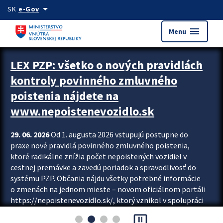
Preskocit na hlavný obsah
arrow_drop_down
SK
e-Gov
menu
Menu
Zastavit automatický posun upútavok
LEX PZP: všetko o nových pravidlách
kontroly povinného zmluvného
poistenia nájdete na
www.nepoistenevozidlo.sk
29. 06. 2026
Od 1. augusta 2026 vstupujú postupne do
praxe nové pravidlá povinného zmluvného poistenia,
ktoré radikálne znížia počet nepoistených vozidiel v
cestnej premávke a zavedú poriadok a spravodlivosť do
systému PZP. Občania nájdu všetky potrebné informácie
o zmenách na jednom mieste – novom oficiálnom portáli
https://nepoistenevozidlo.sk/, ktorý vznikol v spolupráci
Slovenskej kancelárie poisťovateľov (SKP), Slovenskej
pause_presentation
asociácie poisťovní (SLASPO) a Ministerstva vnútra SR.