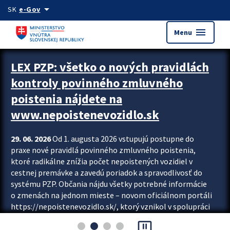
Preskocit na hlavný obsah
arrow_drop_down
SK
e-Gov
menu
Menu
Zastavit automatický posun upútavok
LEX PZP: všetko o nových pravidlách
kontroly povinného zmluvného
poistenia nájdete na
www.nepoistenevozidlo.sk
29. 06. 2026
Od 1. augusta 2026 vstupujú postupne do
praxe nové pravidlá povinného zmluvného poistenia,
ktoré radikálne znížia počet nepoistených vozidiel v
cestnej premávke a zavedú poriadok a spravodlivosť do
systému PZP. Občania nájdu všetky potrebné informácie
o zmenách na jednom mieste – novom oficiálnom portáli
https://nepoistenevozidlo.sk/, ktorý vznikol v spolupráci
Slovenskej kancelárie poisťovateľov (SKP), Slovenskej
pause_presentation
asociácie poisťovní (SLASPO) a Ministerstva vnútra SR.