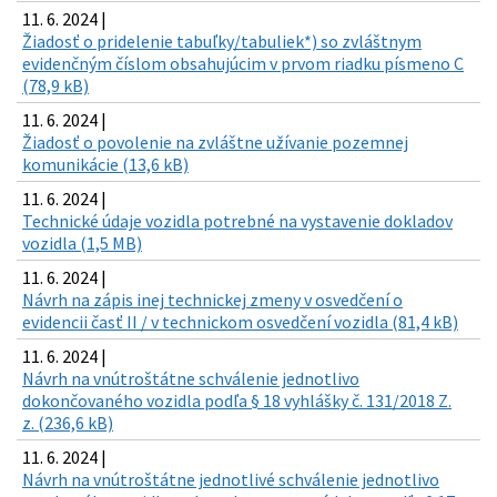
11. 6. 2024 |
Žiadosť o pridelenie tabuľky/tabuliek*) so zvláštnym
evidenčným číslom obsahujúcim v prvom riadku písmeno C
(78,9 kB)
11. 6. 2024 |
Žiadosť o povolenie na zvláštne užívanie pozemnej
komunikácie (13,6 kB)
11. 6. 2024 |
Technické údaje vozidla potrebné na vystavenie dokladov
vozidla (1,5 MB)
11. 6. 2024 |
Návrh na zápis inej technickej zmeny v osvedčení o
evidencii časť II / v technickom osvedčení vozidla (81,4 kB)
11. 6. 2024 |
Návrh na vnútroštátne schválenie jednotlivo
dokončovaného vozidla podľa § 18 vyhlášky č. 131/2018 Z.
z. (236,6 kB)
11. 6. 2024 |
Návrh na vnútroštátne jednotlivé schválenie jednotlivo