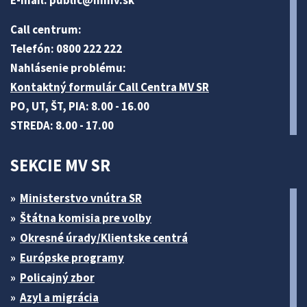
E-mail:
public@minv
.sk
Call centrum:
Telefón: 0800 222 222
Nahlásenie problému:
Kontaktný formulár Call Centra MV SR
PO, UT, ŠT, PIA: 8.00 - 16.00
STREDA: 8.00 - 17.00
SEKCIE MV SR
Ministerstvo vnútra SR
Štátna komisia pre volby
Okresné úrady/Klientske centrá
Európske programy
Policajný zbor
Azyl a migrácia