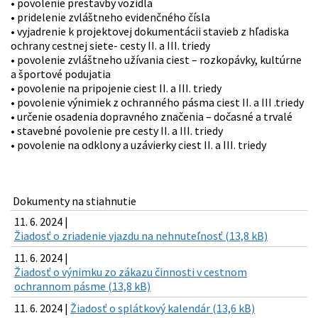
• povolenie prestavby vozidla
• pridelenie zvláštneho evidenčného čísla
• vyjadrenie k projektovej dokumentácii stavieb z hľadiska
ochrany cestnej siete- cesty II. a III. triedy
• povolenie zvláštneho užívania ciest – rozkopávky, kultúrne
a športové podujatia
• povolenie na pripojenie ciest II. a III. triedy
• povolenie výnimiek z ochranného pásma ciest II. a III .triedy
• určenie osadenia dopravného značenia – dočasné a trvalé
• stavebné povolenie pre cesty II. a III. triedy
• povolenie na odklony a uzávierky ciest II. a III. triedy
Dokumenty na stiahnutie
11. 6. 2024 |
Žiadosť o zriadenie vjazdu na nehnuteľnosť (13,8 kB)
11. 6. 2024 |
Žiadosť o výnimku zo zákazu činnosti v cestnom
ochrannom pásme (13,8 kB)
11. 6. 2024 |
Žiadosť o splátkový kalendár (13,6 kB)