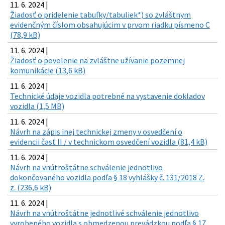
11. 6. 2024 |
Žiadosť o pridelenie tabuľky/tabuliek*) so zvláštnym
evidenčným číslom obsahujúcim v prvom riadku písmeno C
(78,9 kB)
11. 6. 2024 |
Žiadosť o povolenie na zvláštne užívanie pozemnej
komunikácie (13,6 kB)
11. 6. 2024 |
Technické údaje vozidla potrebné na vystavenie dokladov
vozidla (1,5 MB)
11. 6. 2024 |
Návrh na zápis inej technickej zmeny v osvedčení o
evidencii časť II / v technickom osvedčení vozidla (81,4 kB)
11. 6. 2024 |
Návrh na vnútroštátne schválenie jednotlivo
dokončovaného vozidla podľa § 18 vyhlášky č. 131/2018 Z.
z. (236,6 kB)
11. 6. 2024 |
Návrh na vnútroštátne jednotlivé schválenie jednotlivo
vyrobeného vozidla s obmedzenou prevádzkou podľa § 17