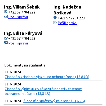
Ing. Viliam Šebák
Ing. Nadežda
+421 57 7704 222
Bošková
Pošli správu
+421 57 7704 223
Pošli správu
Ing. Edita Fűryová
+421 57 7704 223
Pošli správu
Dokumenty na stiahnutie
11. 6. 2024 |
Žiadosť o zriadenie vjazdu na nehnuteľnosť (13,8 kB)
11. 6. 2024 |
Žiadosť o výnimku zo zákazu činnosti v cestnom
ochrannom pásme (13,8 kB)
11. 6. 2024 |
Žiadosť o splátkový kalendár (13,6 kB)