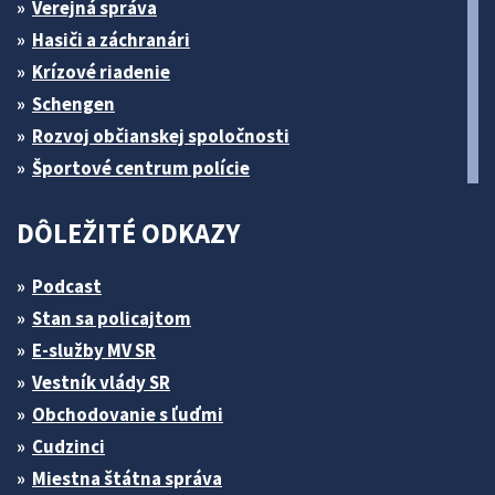
Verejná správa
Hasiči a záchranári
Krízové riadenie
Schengen
Rozvoj občianskej spoločnosti
Športové centrum polície
DÔLEŽITÉ ODKAZY
Podcast
Stan sa policajtom
E-služby MV SR
Vestník vlády SR
Obchodovanie s ľuďmi
Cudzinci
Miestna štátna správa