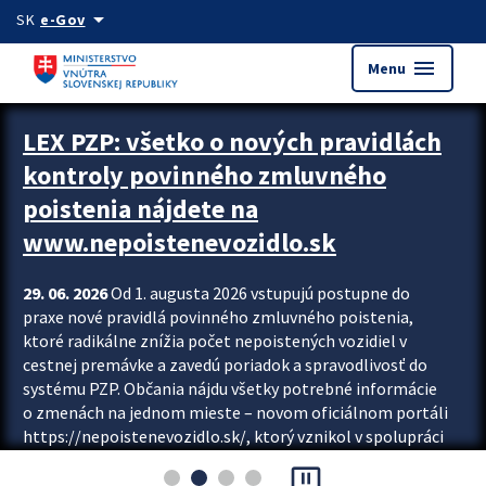
Preskocit na hlavný obsah
arrow_drop_down
SK
e-Gov
menu
Menu
Zastavit automatický posun upútavok
LEX PZP: všetko o nových pravidlách
kontroly povinného zmluvného
poistenia nájdete na
www.nepoistenevozidlo.sk
29. 06. 2026
Od 1. augusta 2026 vstupujú postupne do
praxe nové pravidlá povinného zmluvného poistenia,
ktoré radikálne znížia počet nepoistených vozidiel v
cestnej premávke a zavedú poriadok a spravodlivosť do
systému PZP. Občania nájdu všetky potrebné informácie
o zmenách na jednom mieste – novom oficiálnom portáli
https://nepoistenevozidlo.sk/, ktorý vznikol v spolupráci
Slovenskej kancelárie poisťovateľov (SKP), Slovenskej
pause_presentation
asociácie poisťovní (SLASPO) a Ministerstva vnútra SR.