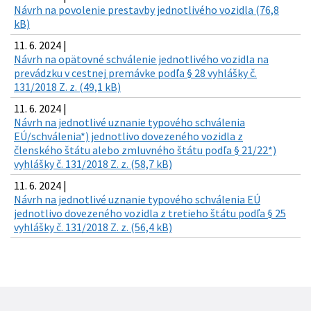
Návrh na povolenie prestavby jednotlivého vozidla (76,8
kB)
11. 6. 2024 |
Návrh na opätovné schválenie jednotlivého vozidla na
prevádzku v cestnej premávke podľa § 28 vyhlášky č.
131/2018 Z. z. (49,1 kB)
11. 6. 2024 |
Návrh na jednotlivé uznanie typového schválenia
EÚ/schválenia*) jednotlivo dovezeného vozidla z
členského štátu alebo zmluvného štátu podľa § 21/22*)
vyhlášky č. 131/2018 Z. z. (58,7 kB)
11. 6. 2024 |
Návrh na jednotlivé uznanie typového schválenia EÚ
jednotlivo dovezeného vozidla z tretieho štátu podľa § 25
vyhlášky č. 131/2018 Z. z. (56,4 kB)