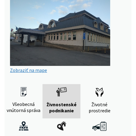
Zobraziť na mape
Všeobecná
Živnostenské
Životné
vnútorná správa
podnikanie
prostredie