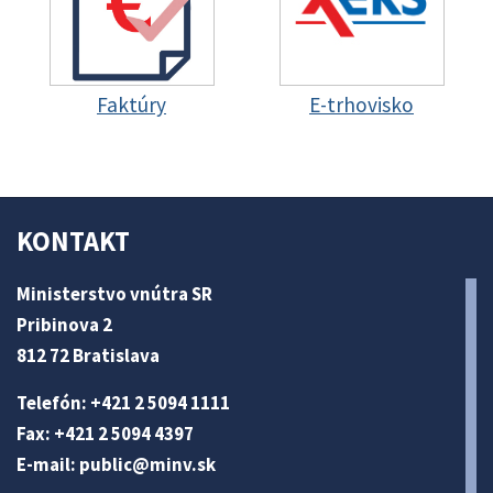
Faktúry
E-trhovisko
KONTAKT
Ministerstvo vnútra SR
Pribinova 2
812 72 Bratislava
Telefón: +421 2 5094 1111
Fax: +421 2 5094 4397
E-mail:
public@minv
.sk