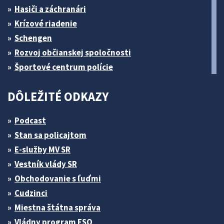
Hasiči a záchranári
Krízové riadenie
Schengen
Rozvoj občianskej spoločnosti
Športové centrum polície
DÔLEŽITÉ ODKAZY
Podcast
Stan sa policajtom
E-služby MV SR
Vestník vlády SR
Obchodovanie s ľuďmi
Cudzinci
Miestna štátna správa
Vládny program ESO