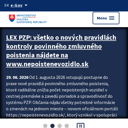
Preskocit na hlavný obsah
arrow_drop_down
SK
e-Gov
menu
Menu
Zastavit automatický posun upútavok
LEX PZP: všetko o nových pravidlách
kontroly povinného zmluvného
poistenia nájdete na
www.nepoistenevozidlo.sk
29. 06. 2026
Od 1. augusta 2026 vstupujú postupne do
praxe nové pravidlá povinného zmluvného poistenia,
ktoré radikálne znížia počet nepoistených vozidiel v
cestnej premávke a zavedú poriadok a spravodlivosť do
systému PZP. Občania nájdu všetky potrebné informácie
o zmenách na jednom mieste – novom oficiálnom portáli
https://nepoistenevozidlo.sk/, ktorý vznikol v spolupráci
Slovenskej kancelárie poisťovateľov (SKP), Slovenskej
pause_presentation
asociácie poisťovní (SLASPO) a Ministerstva vnútra SR.