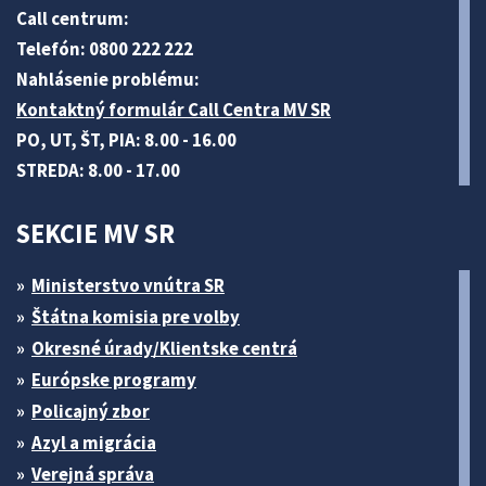
Call centrum:
Telefón: 0800 222 222
Nahlásenie problému:
Kontaktný formulár Call Centra MV SR
PO, UT, ŠT, PIA: 8.00 - 16.00
STREDA: 8.00 - 17.00
SEKCIE MV SR
Ministerstvo vnútra SR
Štátna komisia pre volby
Okresné úrady/Klientske centrá
Európske programy
Policajný zbor
Azyl a migrácia
Verejná správa