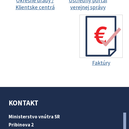
Okresné úrady /
Ústredný portál
Klientske centrá
verejnej správy
Faktúry
KONTAKT
Ministerstvo vnútra SR
Pribinova 2