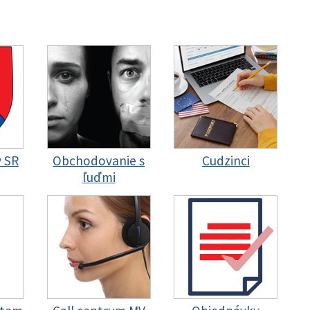
y SR
Obchodovanie s
Cudzinci
ľuďmi