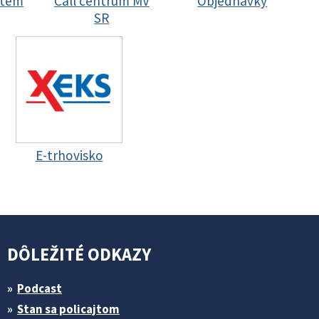
stem
Call centrum MV
Objednávky
SR
E-trhovisko
DÔLEŽITÉ ODKAZY
Podcast
Stan sa policajtom