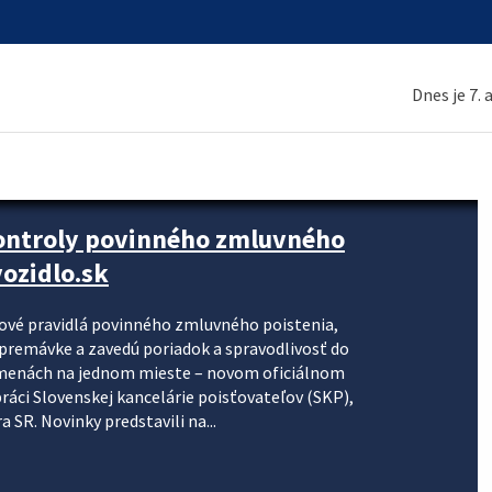
Dnes je 7.
kontroly povinného zmluvného
ozidlo.sk
nové pravidlá povinného zmluvného poistenia,
j premávke a zavedú poriadok a spravodlivosť do
zmenách na jednom mieste – novom oficiálnom
práci Slovenskej kancelárie poisťovateľov (SKP),
 SR. Novinky predstavili na...