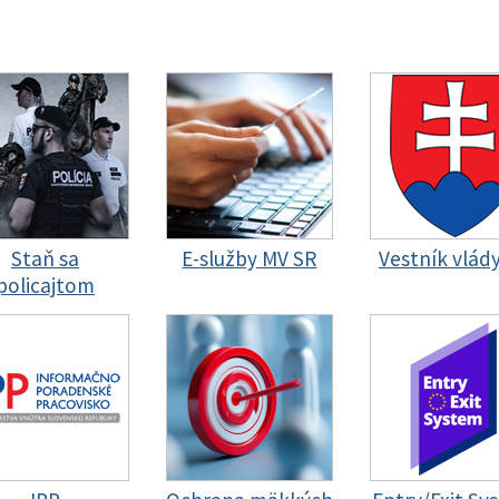
Staň sa
E-služby MV SR
Vestník vlád
policajtom