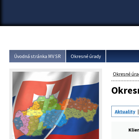
Úvodná stránka MV SR
Okresné úrady
Okresné úra
Okresn
Aktuality
Klie