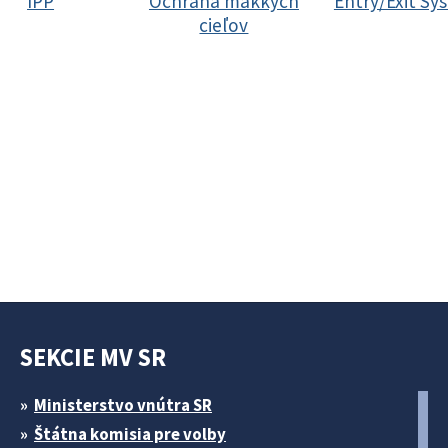
IPP
Ochrana mäkkých
Entry/Exit Sy
cieľov
SEKCIE MV SR
Ministerstvo vnútra SR
Štátna komisia pre volby