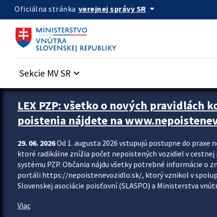
Preskocit na hlavný obsah
arrow_drop_down
verejnej správy SR
Oficiálna stránka
Sekcie MV SR
keyboard_arrow_down
Zastavit automatický posun upútavok
LEX PZP: všetko o nových pravidlách 
poistenia nájdete na www.nepoistenev
29. 06. 2026
Od 1. augusta 2026 vstupujú postupne do praxe 
ktoré radikálne znížia počet nepoistených vozidiel v cestne
systému PZP. Občania nájdu všetky potrebné informácie o 
portáli https://nepoistenevozidlo.sk/, ktorý vznikol v spolu
Slovenskej asociácie poisťovní (SLASPO) a Ministerstva vnútra
Viac