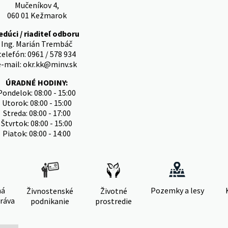
Mučeníkov 4,
060 01 Kežmarok
edúci / riaditeľ odboru
Ing. Marián Trembáč
telefón: 0961 / 578 934
e-mail: okr.kk@minv.sk
ÚRADNÉ HODINY:
Pondelok: 08:00 - 15:00
Utorok: 08:00 - 15:00
Streda: 08:00 - 17:00
Štvrtok: 08:00 - 15:00
Piatok: 08:00 - 14:00
ná
Pozemky a lesy
Živnostenské
Životné
ráva
podnikanie
prostredie