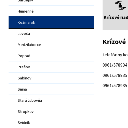
Humenné
Krízové ria
Kežmarok
Levoča
Krízové 
Medzilaborce
telefónny ko
Poprad
0961/578934
Prešov
0961/578935
Sabinov
0961/578935
Snina
Stará Ľubovňa
Stropkov
Svidník