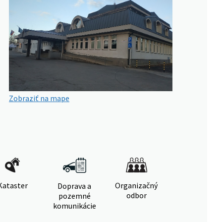
Zobraziť na mape
Kataster
Organizačný
Doprava a
odbor
pozemné
komunikácie