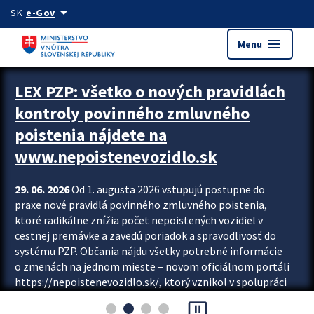
Preskocit na hlavný obsah
arrow_drop_down
SK
e-Gov
menu
Menu
Zastavit automatický posun upútavok
LEX PZP: všetko o nových pravidlách
kontroly povinného zmluvného
poistenia nájdete na
www.nepoistenevozidlo.sk
29. 06. 2026
Od 1. augusta 2026 vstupujú postupne do
praxe nové pravidlá povinného zmluvného poistenia,
ktoré radikálne znížia počet nepoistených vozidiel v
cestnej premávke a zavedú poriadok a spravodlivosť do
systému PZP. Občania nájdu všetky potrebné informácie
o zmenách na jednom mieste – novom oficiálnom portáli
https://nepoistenevozidlo.sk/, ktorý vznikol v spolupráci
Slovenskej kancelárie poisťovateľov (SKP), Slovenskej
pause_presentation
asociácie poisťovní (SLASPO) a Ministerstva vnútra SR.