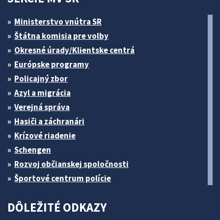
Ministerstvo vnútra SR
Štátna komisia pre volby
Okresné úrady/Klientske centrá
Európske programy
Policajný zbor
Azyl a migrácia
Verejná správa
Hasiči a záchranári
Krízové riadenie
Schengen
Rozvoj občianskej spoločnosti
Športové centrum polície
DÔLEŽITÉ ODKAZY