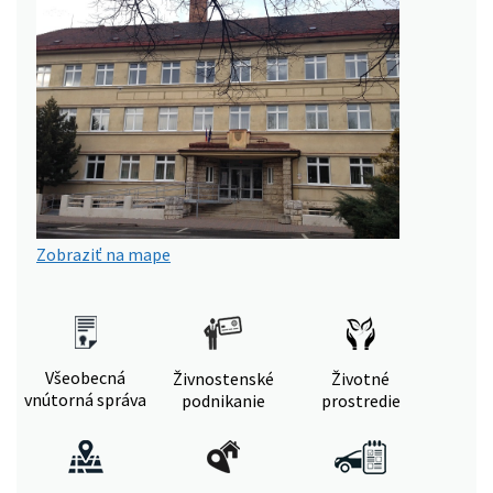
Zobraziť na mape
Všeobecná
Živnostenské
Životné
vnútorná správa
podnikanie
prostredie