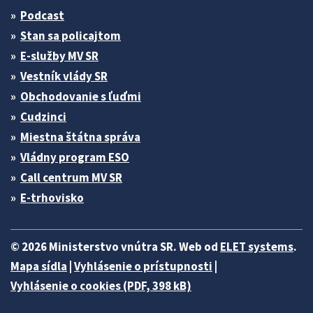
Podcast
Stan sa policajtom
E-služby MV SR
Vestník vlády SR
Obchodovanie s ľuďmi
Cudzinci
Miestna štátna správa
Vládny program ESO
Call centrum MV SR
E-trhovisko
© 2026 Ministerstvo vnútra SR. Web od
ELET systems
.
Mapa sídla
|
Vyhlásenie o prístupnosti
|
Vyhlásenie o cookies (PDF, 398 kB)