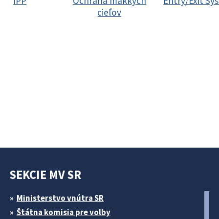
IPP
Ochrana mäkkých
Entry/Exit Sy
cieľov
SEKCIE MV SR
Ministerstvo vnútra SR
Štátna komisia pre volby