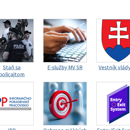
Staň sa
E-služby MV SR
Vestník vlád
policajtom