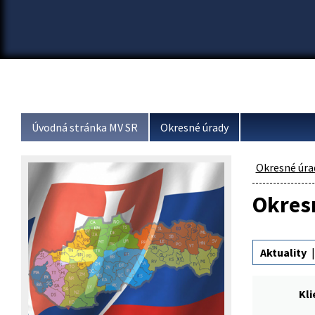
Úvodná stránka MV SR
Okresné úrady
Okresné úra
Okresn
Aktuality
Kl