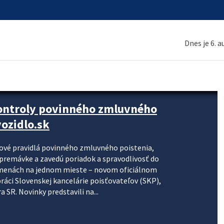
Dnes je 6. 
kontroly povinného zmluvného
ozidlo.sk
nové pravidlá povinného zmluvného poistenia,
j premávke a zavedú poriadok a spravodlivosť do
zmenách na jednom mieste – novom oficiálnom
práci Slovenskej kancelárie poisťovateľov (SKP),
 SR. Novinky predstavili na...