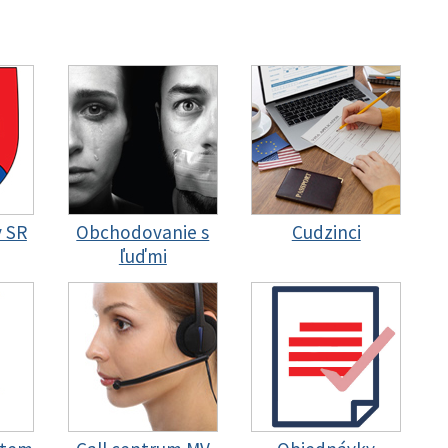
y SR
Obchodovanie s
Cudzinci
ľuďmi