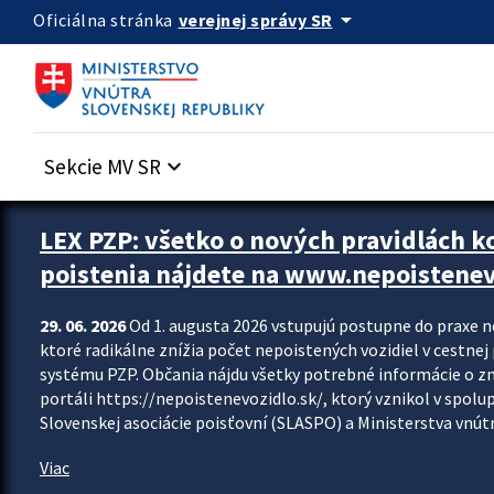
Preskocit na hlavný obsah
arrow_drop_down
verejnej správy SR
Oficiálna stránka
Sekcie MV SR
keyboard_arrow_down
Zastavit automatický posun upútavok
LEX PZP: všetko o nových pravidlách 
poistenia nájdete na www.nepoistenev
29. 06. 2026
Od 1. augusta 2026 vstupujú postupne do praxe 
ktoré radikálne znížia počet nepoistených vozidiel v cestne
systému PZP. Občania nájdu všetky potrebné informácie o 
portáli https://nepoistenevozidlo.sk/, ktorý vznikol v spolu
Slovenskej asociácie poisťovní (SLASPO) a Ministerstva vnútra
Viac