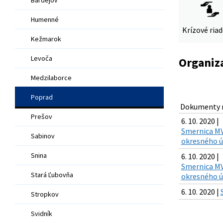
Humenné
Krízové ria
Kežmarok
Levoča
Organiza
Medzilaborce
Poprad
Dokumenty n
Prešov
6. 10. 2020 |
Smernica MV 
Sabinov
okresného úr
Snina
6. 10. 2020 |
Smernica MV 
Stará Ľubovňa
okresného ú
6. 10. 2020 |
Stropkov
Svidník