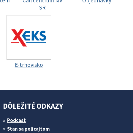
stem
Call centrum MV
Objednávky
SR
E-trhovisko
DÔLEŽITÉ ODKAZY
Podcast
Stan sa policajtom