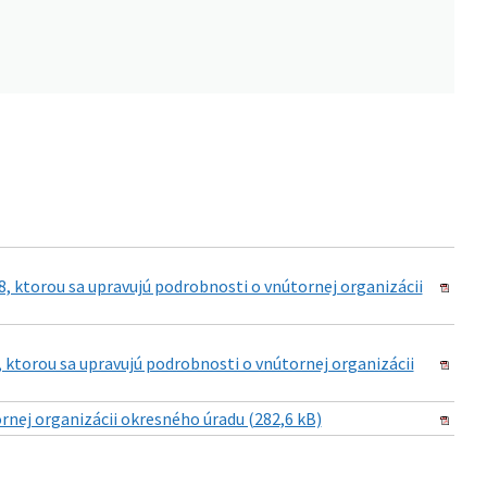
8, ktorou sa upravujú podrobnosti o vnútornej organizácii
, ktorou sa upravujú podrobnosti o vnútornej organizácii
rnej organizácii okresného úradu (282,6 kB)