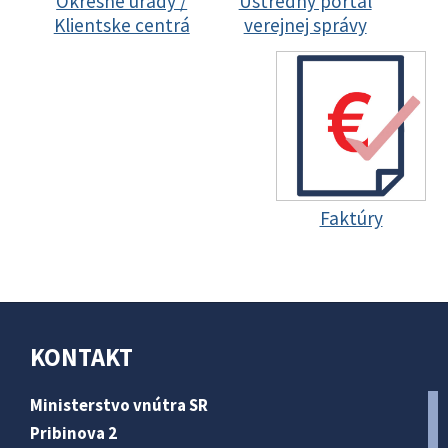
Okresné úrady /
Ústredný portál
Klientske centrá
verejnej správy
Faktúry
KONTAKT
Ministerstvo vnútra SR
Pribinova 2